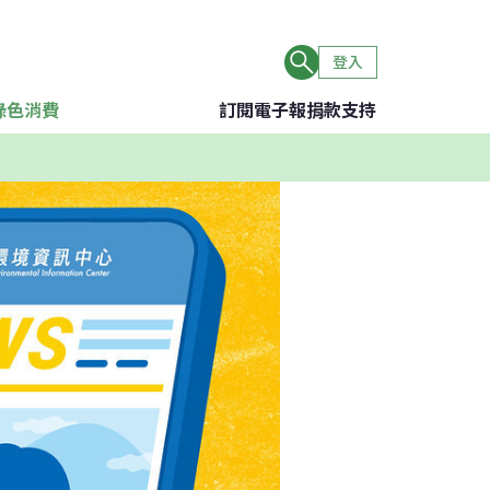
登入
綠色消費
訂閱電子報
捐款支持