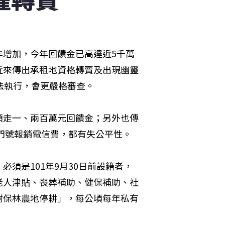
年增加，今年回饋金已高達近5千萬
近來傳出承租地資格轉賣及出現幽靈
法執行，會更嚴格審查。
領走一、兩百萬元回饋金；另外也傳
機門號報銷電信費，都有失公平性。
須是101年9月30日前設籍者，
老人津貼、喪葬補助、健保補助、社
樹保林農地停耕」，每公頃每年私有