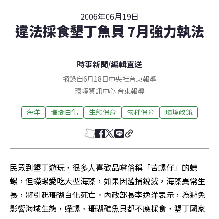
2006年06月19日
違法採食墾丁魚貝 7月強力執法
時事新聞
/
編輯直送
摘錄自6月18日中央社台東報導
環境資訊中心
台東
報導
海洋
珊瑚白化
生態保育
物種保育
環境政策
民眾到墾丁遊玩，很多人喜歡品嚐俗稱「苦螺仔」的蠑
螺，但蠑螺愛吃大型海藻，如果因濫捕銳減，海藻異常生
長，將引起珊瑚白化死亡。內政部長李逸洋表示，為避免
影響海域生態，蠑螺、珊瑚礁魚貝都不應採食，墾丁國家