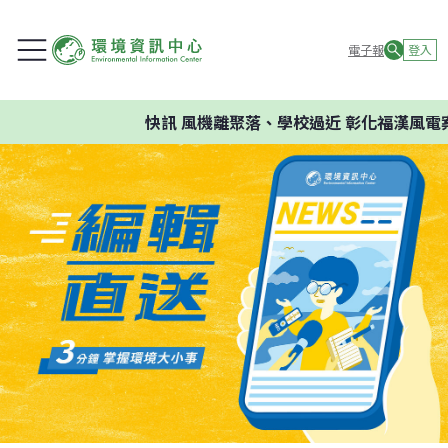
電子報
登入
快訊
風機離聚落、學校過近 彰化福漢風電案