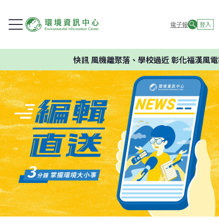
電子報
登入
快訊
風機離聚落、學校過近 彰化福漢風電