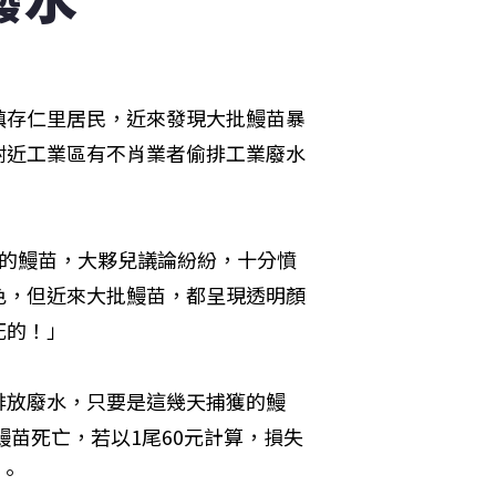
鎮存仁里居民，近來發現大批鰻苗暴
附近工業區有不肖業者偷排工業廢水
斃的鰻苗，大夥兒議論紛紛，十分憤
色，但近來大批鰻苗，都呈現透明顏
死的！」
排放廢水，只要是這幾天捕獲的鰻
鰻苗死亡，若以1尾60元計算，損失
形。