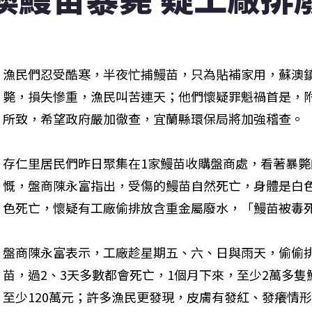
漁民們忍受酷寒，半夜忙捕鰻苗，只為貼補家用，蘇澳
斃，損失慘重，漁民叫苦連天；他們懷疑罪魁禍首是，
所致，希望政府嚴加徹查，宜蘭縣環保局將加強稽查。
存仁里居民們昨日聚集在1家鰻苗收購盤商處，看著暴
慨，盤商陳永富指出，受傷的鰻苗自然死亡，身體是白
色死亡，懷疑有工廠偷排放含重金屬廢水，「鰻苗被毒
盤商陳永富表示，工廠趁星期五、六、日與雨天，偷偷
苗，過2、3天多數都會死亡，1個月下來，至少2萬多隻
至少120萬元；許多漁民更發現，皮膚有發紅、發癢情