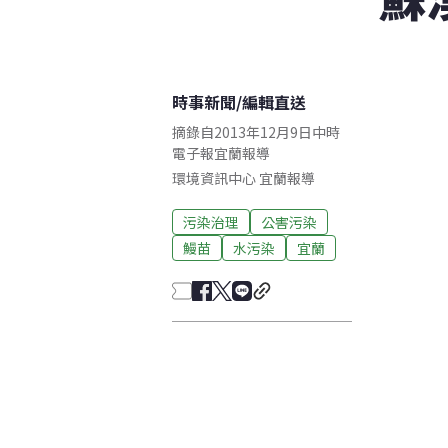
時事新聞
/
編輯直送
摘錄自2013年12月9日中時
電子報宜蘭報導
環境資訊中心
宜蘭
報導
污染治理
公害污染
鰻苗
水污染
宜蘭