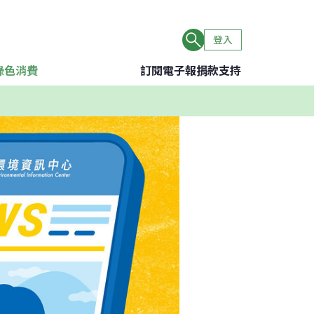
登入
綠色消費
訂閱電子報
捐款支持