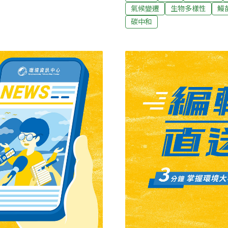
ris melanosoma，黑體塘
勢與商機，日前和泰大金舉
氣候變遷
生物多樣性
鰻
ma）。南部縣市曾自東南亞引入「筍
共同探討新世代空調與智能
碳中和
成長到40～50公分大小，
科技廠客戶的需求及磁浮式
與控制系統結合來達成節能
現況與趨勢。（聯合報報導