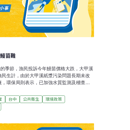
捕鰻苗難
苗的季節，漁民投訴今年鰻苗價格大跌，大甲溪
漁民生計，由於大甲溪紙漿污染問題長期未改
廠，環保局則表示，已加強水質監測及稽查，
大甲溪上游多家紙廠長期偷排紙漿等廢水，造
在魚網上，造成網孔阻塞，甚至網架倒塌，漁
理
台中
公共衛生
環境政策
捕撈到鰻苗，許多鰻苗卻已窒息死亡，造成漁
入減少。但向環保局檢舉，環保人員竟說業者
是紙漿，而是地底產生的一種菌，叫漁民無法
保局包庇業者，業者才敢如此肆無忌憚地排放