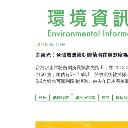
2014年05月23日
劉富光：台灣放流鰻對鰻苗潛在貢獻度為0
台灣水產試驗所副所長劉富光指出，在 2013
2160 隻，粗估有5～7 成以上於放流後被捕
5成之鰻魚可順利降海洄游。由去年日本養殖
示，去年鰻年度捕抓到的亞洲的鰻苗總量約是20公噸
苗)，估計台灣放流鰻對鰻苗之潛在貢獻度為0.3
鰻魚
循環經濟
農林漁牧業
鰻苗
環境經
主持年度鰻魚人工放流分工整合會議時指出，
化與存活率為0.1%，則本次放流預估可增加3
以平均每尾百元計算，可創造潛在產值達3,0
東亞水產養殖的重要魚種，由於商業化人工種