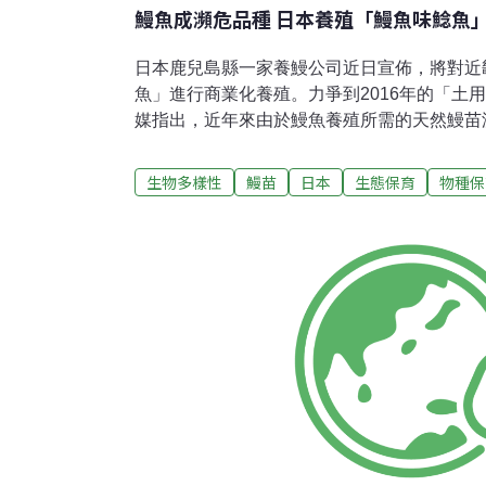
鰻魚成瀕危品種 日本養殖「鰻魚味鯰魚
日本鹿兒島縣一家養鰻公司近日宣佈，將對近
魚」進行商業化養殖。力爭到2016年的「土
媒指出，近年來由於鰻魚養殖所需的天然鰻苗
該公司爭取明年以低於鰻魚價的親民價格銷售
者會的該公司社長牧原博文表示：「已經打造
生物多樣性
鰻苗
日本
生態保育
物種保
的方式」，表達了對今後推廣有關商品的期待
「日本鯰魚生產」負責，研發人員、近畿大學
長。此前，近畿大學對餌料及水質管理進行反
腥味又與鰻魚口感相似的鯰魚品種。有路等將