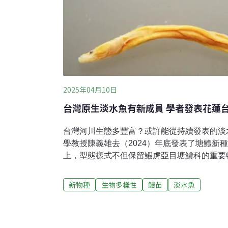
2025年04月10日
台灣原生淡水魚有新成員 學者發表花蓮
台灣河川生態多豐富？或許能從持續發表的淡
學教授陳義雄去（2024）年底發表了塘鱧新
上，型態樣式不但保留鰕虎亞目塘鱧科的重要
既有的屬。這條奇特的魚，20多年來未再尋
發表為新屬新種後，引發不少迴響，讓牠的身
新物種
生物多樣性
鰻苗
淡水魚
仔」塘鱧科 鹹淡環境皆宜河川常見的鱧魚在台語
tai），而塘鱧則是釣客口中的「歐咕摟仔」
烏漆抹黑的特徵，屬於中型體型，身長約為15