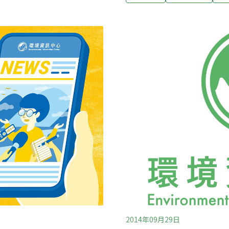
是最大的消費國，佔了全球
苗，原本應該洄游到淡水長大
以蒲燒方式料理，每年7月
更無法回到海裡繁殖。陳男也點
益。然而，餐桌上那片烤得
岸邊捕鰻苗，對鰻苗捕撈數
鰻鱺的一生從太平洋馬里亞
1公里距離、3米到12米深
日、中、韓沿海河口，進入
民也提到「政府施放鰻苗方
鰻鱺雖然已經可以人工繁殖
，如果要達到效果，應
前養殖業用的鰻苗，全
2014年09月29日