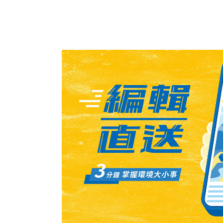
鱧有棕塘鱧（Eleotris fusca）、黑塘鱧（Eleot
鱧）及刺蓋塘鱧（Eleotris acanthopo
殼魚」，即為全世界最大的塘鱧科，人為飼養可
原本欲發展成養殖產業，