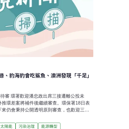
錄、豹海豹會吃鯊魚、澳洲發現「千足」
差案待審 環署歡迎潘忠政出席三接遷離公投未
外推環差案將補件後繼續審查。環保署18日表
下來仍會秉持公開透明原則審查，也歡迎三接
達意見。（中央社報導）大金目標2050年邁
成減排淨零為了協助台灣產業界掌握零碳排的趨
太陽能
污染治理
能源轉型