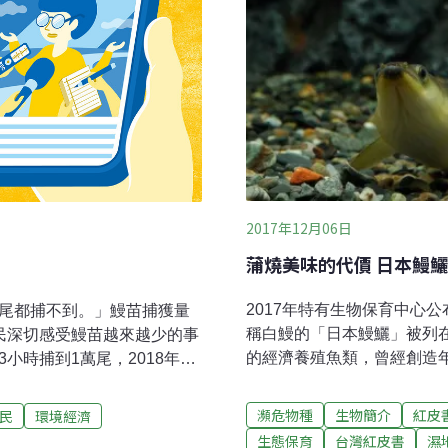
2017年12月06日
蒲燒美味的代價 日本鰻
2017年特有生物保育中心
一尾都捕不到。」鰻苗捕獲量
稱白鰻的「日本鰻鱺」被列
民深切感受鰻苗越來越少的事
的經濟養殖魚類，曾經創造年產
小時捕到1萬尾，2018年常
績。然而，隨著人類大量捕
府要出面管制，且放流鰻苗
鰻鱺的數量正急速下降。市
「延長捕苗期只會讓2019
瀕危物種
生物簡介
紅皮
民
環境經濟
軟、味道佳，抗病力強且成
，漁業署延長捕苗期，只會讓
生態保育
台灣紅皮書
濕