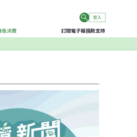
登入
綠色消費
訂閱電子報
捐款支持