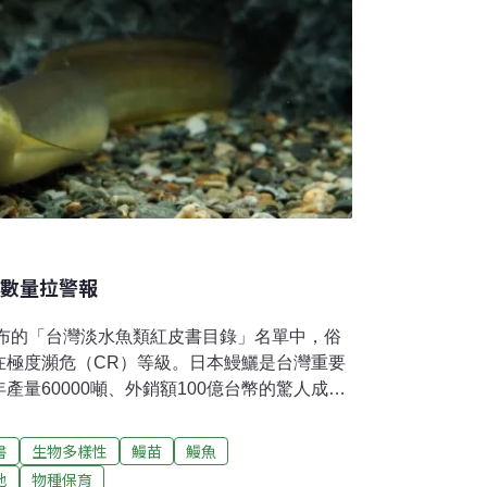
鱺數量拉警報
公布的「台灣淡水魚類紅皮書目錄」名單中，俗
在極度瀕危（CR）等級。日本鰻鱺是台灣重要
量60000噸、外銷額100億台幣的驚人成
撈與壞境破壞，加上繁殖技術尚未成熟，日本
場需求大 日本鰻鱺經濟價值高日本鰻鱺肉質
書
生物多樣性
鰻苗
鰻魚
長速度快，在鰻魚市場上最受歡迎。而日本正
地
物種保育