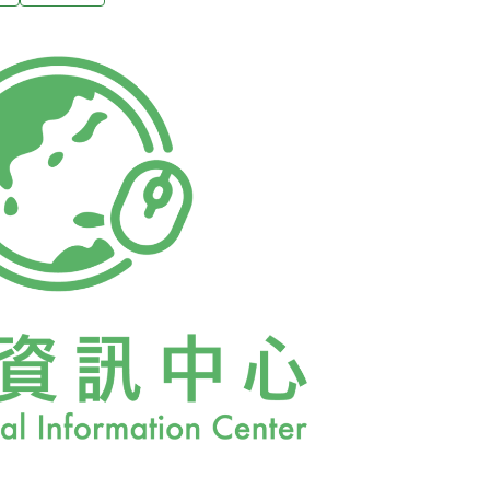
總量的6成。日本鰻鱺富含油脂的特性，最適合
日本還會舉辦「鰻魚節」，倡導鰻魚的食補效
色香味俱全的蒲燒鰻魚，其實得來不易。日本
納島西側海域開始，一路順著洋流漂到台、
陸地河川成長，過程嚴峻且漫長。此外，日本
，但因成本過高，至今仍無法商業化量產，目