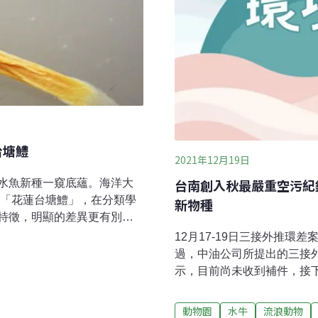
台塘鱧
2021年12月19日
台南創入秋最嚴重空污紀
水魚新種一窺底蘊。海洋大
種「花蓮台塘鱧」，在分類學
新物種
特徵，明顯的差異更有別於
獲第二隻個體，沒想到去年底
12月17-19日三接外推環
世更添神秘感。「歐咕摟
過，中油公司所提出的三接
稱為「鮕鮘」（koo-
示，目前尚未收到補件，接
（台語譯音）。多數塘鱧全身
遷離公投領銜人潘忠政出席表
～20公分。台灣河川常見塘
向碳中和 全方位助產業達
動物園
水牛
流浪動物