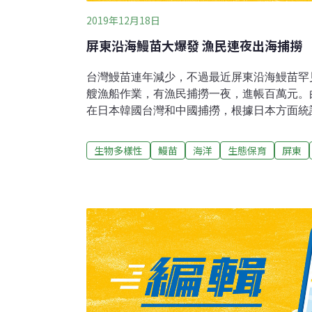
2019年12月18日
屏東沿海鰻苗大爆發 漁民連夜出海捕撈
台灣鰻苗連年減少，不過最近屏東沿海鰻苗罕見
艘漁船作業，有漁民捕撈一夜，進帳百萬元。
在日本韓國台灣和中國捕撈，根據日本方面統計
33到36kg，10日更增加一倍到70公斤，有6
的量有降低趨勢，但全台累計已在900公斤上
生物多樣性
鰻苗
海洋
生態保育
屏東
醒，以總量來看，今年數量應該不會高於去年
台灣目前雖只開放11月到隔年2月捕撈，卻佔
竭，建議再檢討開放時間。