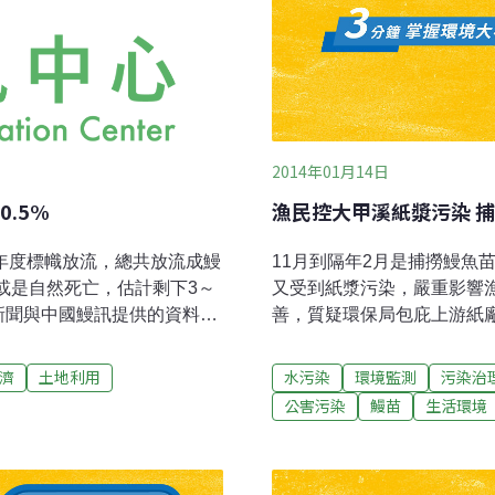
2014年01月14日
.5%
漁民控大甲溪紙漿污染 
 年度標幟放流，總共放流成鰻
11月到隔年2月是捕撈鰻魚
抓或是自然死亡，估計剩下3～
又受到紙漿污染，嚴重影響
新聞與中國鰻訊提供的資料顯
善，質疑環保局包庇上游紙
 (約10,000 萬條鰻
絕無包庇。漁民陳敏靈說，
～0.5％。5月22日，劉富光
成水質污染，由於紙漿會卡
濟
土地利用
水污染
環境監測
污染治
平均可生百萬顆卵，假設孵
民必須重新買網架設，就算
公害污染
鰻苗
生活環境
0～50萬條鰻苗的天然資源，
民作業困難，成本增加，收
00萬元以上。他說，日本鰻是
排放紙漿合法，甚至說那不
苗生產尚未建立，因此養殖
接受；漁民許世昌則痛批環