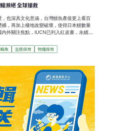
鰻瀕絕 全球搶救
愛，也深具文化意涵，台灣鰻魚產值更上看百
撈捕，再加上棲地改變破壞，使得日本鰻數量
內外關注焦點，IUCN已列入紅皮書，永續存
救中。多邊論壇：限制放養數及管理養殖場日
本人在每年7月20日左右的「土用丑日」吃鰻
鰻魚
生態保育
物種保育
方法，也形成獨特文化。雖台灣社會吃鰻魚仍
4萬公噸，產值達百億元，9成以上銷往日本，
uilla japonica）流失速度止不住，使得國
以及日本環境省分別將之列為瀕危物種紅皮書瀕
錄中。雖然日本鰻的產卵場僅有一個，但日
都是日本鰻分佈國，因此這些國家之間的合
理是重要的。9月16日第7屆鰻魚保育與