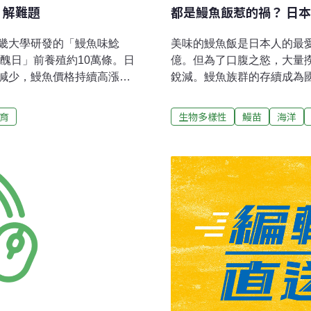
」解難題
都是鰻魚飯惹的禍？ 日本
畿大學研發的「鰻魚味鯰
美味的鰻魚飯是日本人的最
用醜日」前養殖約10萬條。日
億。但為了口腹之慾，大量
減少，鰻魚價格持續高漲。
銳減。鰻魚族群的存續成為國
烤鯰魚等。在大阪市舉行記
在或滅絕倒數計時，全球搶
出能讓更多消費者品嘗鯰魚
本是全球最大的鰻魚市場，日
育
生物多樣性
鰻苗
海洋
。該業務由牧原養鰻成立的
魚，不但視為補充體力的好
副教授有路昌彥擔任董事
不普遍，但鰻魚年產量約3～
復實驗，成功開發出沒有土
是重要漁產。然而，日本鰻（Ang
為養殖提供技術支援。
際自然保護聯盟（IUCN）
危等級、以及須保育物種名
本、中國大陸、台灣和南韓
作，對日本鰻的監測及保育管