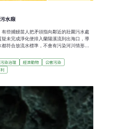
向污水廠
，有些捕鰻苗人把矛頭指向鄰近的壯圍污水處
質疑未完成淨化便排入蘭陽溪流到出海口，導
水都符合放流水標準，不會有污染河川情形。
廠污水經管線排入蘭陽溪，她憂心排放污水不
靠岸；另陳姓漁民補充，最近出海口抓到的鰻
污染治理
經濟動物
公害污染
似碰到污水所致。壯圍鄉新南村長葉慶文也發
福利
若遭污染早就暴斃，不會活蹦亂跳，曾詢問過
，與污水無關，今年苗況差肇因於氣候影響。
經過處理，必須符合放流水標準排放，不會有