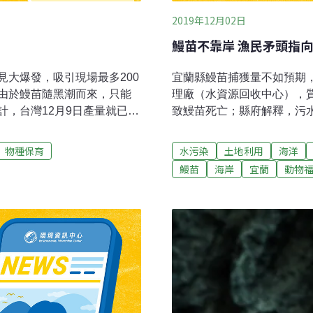
2019年12月02日
鰻苗不靠岸 漁民矛頭指
大爆發，吸引現場最多200
宜蘭縣鰻苗捕獲量不如預期
由於鰻苗隨黑潮而來，只能
理廠（水資源回收中心），
，台灣12月9日產量就已達
致鰻苗死亡；縣府解釋，污
0公斤集中在屏東，到16日屏東
游姓漁民說，壯圍污水處理
下，是四國產量最高。學者提
符標準，造成鰻苗死亡或不
物種保育
水污染
土地利用
海洋
，而鰻苗捕獲量年年下滑，
苗，身上發現奇怪斑點，疑
鰻苗
海岸
宜蘭
動物
了鰻苗季節的9成，為避免枯
現過有斑點鰻苗，他認為，
盤商，推測是其他種類鰻苗
縣府回應，壯圍污水廠廢水
污染河川等問題。