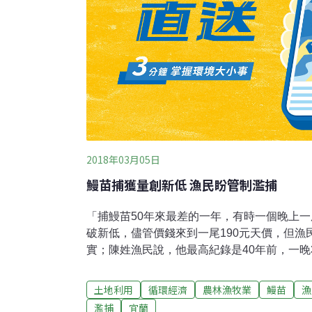
2018年03月05日
鰻苗捕獲量創新低 漁民盼管制濫捕
「捕鰻苗50年來最差的一年，有時一個晚上
破新低，儘管價錢來到一尾190元天價，但漁
實；陳姓漁民說，他最高紀錄是40年前，一晚3
常捕不到；有漁民建議，捕鰻船過度捕撈，政
不能只在河口。縣府表示，是否管制須再討論。
土地利用
循環經濟
農林漁牧業
鰻苗
漁
年鰻苗更少。」50歲陳姓漁民很擔憂，他說
濫捕
宜蘭