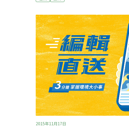
2019年種鰻減少，鰻魚在淡水長大、海裡孵
的鰻苗，2018年在海岸被捕完後，2019年
出捕鰻船大肆捕撈問題，他說，原本大家都在
量還不會影響太大，但開始有捕鰻船後，從離岸
度都一次撈光，已出現過度捕撈問題。陳姓漁
式要改變」，現在縣市政府都在河口放流鰻苗
2015年11月17日