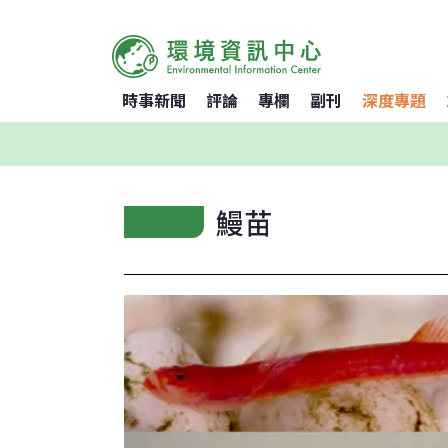
時事新聞
評論
專欄
副刊
深度專題
鰻苗