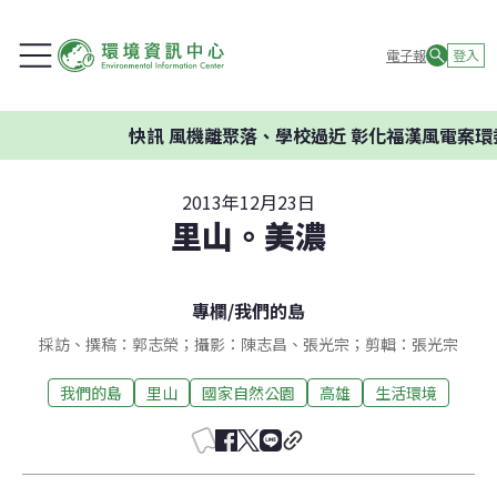
電子報
登入
快訊
風機離聚落、學校過近 彰化福漢風電案環委建議不
2013年12月23日
里山。美濃
專欄
/
我們的島
採訪、撰稿：郭志榮；攝影：陳志昌、張光宗；剪輯：張光宗
我們的島
里山
國家自然公園
高雄
生活環境