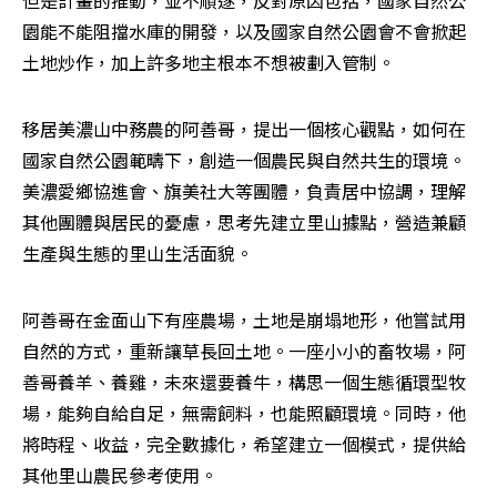
園能不能阻擋水庫的開發，以及國家自然公園會不會掀起
土地炒作，加上許多地主根本不想被劃入管制。
移居美濃山中務農的阿善哥，提出一個核心觀點，如何在
國家自然公園範疇下，創造一個農民與自然共生的環境。
美濃愛鄉協進會、旗美社大等團體，負責居中協調，理解
其他團體與居民的憂慮，思考先建立里山據點，營造兼顧
生產與生態的里山生活面貌。
阿善哥在金面山下有座農場，土地是崩塌地形，他嘗試用
自然的方式，重新讓草長回土地。一座小小的畜牧場，阿
善哥養羊、養雞，未來還要養牛，構思一個生態循環型牧
場，能夠自給自足，無需飼料，也能照顧環境。同時，他
將時程、收益，完全數據化，希望建立一個模式，提供給
其他里山農民參考使用。