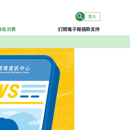
登入
綠色消費
訂閱電子報
捐款支持