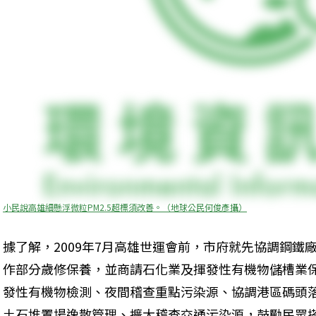
小民說高雄細懸浮微粒PM2.5超標須改善。（地球公民何俊彥攝）
據了解，2009年7月高雄世運會前，市府就先協調鋼鐵
作部分歲修保養，並商請石化業及揮發性有機物儲槽業
發性有機物檢測、夜間稽查重點污染源、協調港區碼頭
土石堆置場逸散管理、擴大稽查交通污染源，鼓勵民眾