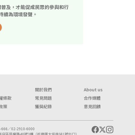
開普及，才能促成民眾的參與和行
持續為環境發聲。
關於我們
About us
權條款
常見問題
合作媒體
政策
獲獎紀錄
意見回饋
666／02-2910-6000
市新店區民權路48號3樓（近捷運大坪林站1號出口）