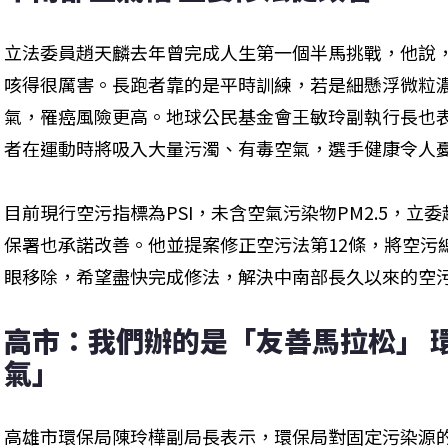
立法委員趙天麟去年曾完成人生第一個半馬挑戰，他說
咳得很厲害。長跑者靠的是平時訓練，若是細懸浮微粒
氣，罹癌風險更高。地球公民基金會王敏玲副執行長也
者在運動時將吸入大量污濁、有毒空氣，選手健康令人
目前現行空污指標為PSI，未含空氣污染物PM2.5，
保署也承諾改善。他並提案修正空污法第12條，將空污
眼移除，希望盡快完成修法，解決中南部長久以來的空
高市：我們辦的是「友善馬拉松」 
氣」
高雄市環保局陳玲樺副局長表示，環保局對固定污染源