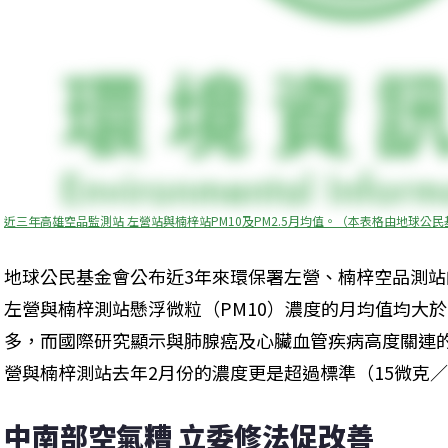
近三年高雄空品監測站 左營站與楠梓站PM10及PM2.5月均值。（本表格由地球
地球公民基金會公布近3年來環保署左營、楠梓空品測站
左營與楠梓測站懸浮微粒（PM10）濃度的月均值均大於
多，而國際研究顯示與肺腺癌及心臟血管疾病高度關連的污
營與楠梓測站去年2月份的濃度更是超過標準（15微克／
中南部空氣糟 立委修法促改善