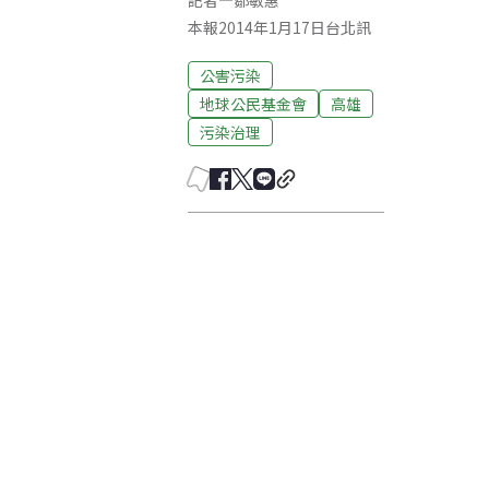
記者
—
鄒敏惠
本報2014年1月17日台北訊
公害污染
地球公民基金會
高雄
污染治理