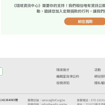
《環境資訊中心》需要你的支持！我們相信唯有資訊公
動，邀請您加入定期捐款的行列，讓我們
前往捐款
環境徵才
活動
編輯室自律公約
網站授
投稿須知
隱私權
41364365號
服務信箱：
service@tnf.org.tw
客服電話：070-10101-
投稿信箱：
infor@e-info.org.tw
地址：231023新北