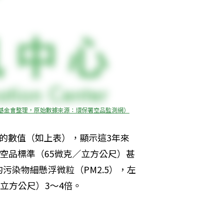
公民基金會整理，原始數據來源：環保署空品監測網）
的數值（如上表），顯示這3年來
空品標準（65微克／立方公尺）甚
染物細懸浮微粒（PM2.5），左
立方公尺）3～4倍。