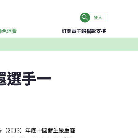
登入
綠色消費
訂閱電子報
捐款支持
還選手一
（2013）年底中國發生嚴重霾