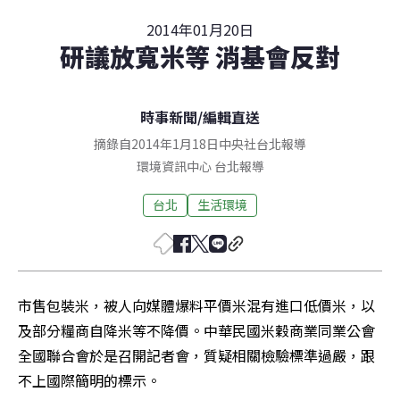
2014年01月20日
研議放寬米等 消基會反對
時事新聞
/
編輯直送
摘錄自2014年1月18日中央社台北報導
環境資訊中心
台北
報導
台北
生活環境
市售包裝米，被人向媒體爆料平價米混有進口低價米，以
及部分糧商自降米等不降價。中華民國米穀商業同業公會
全國聯合會於是召開記者會，質疑相關檢驗標準過嚴，跟
不上國際簡明的標示。