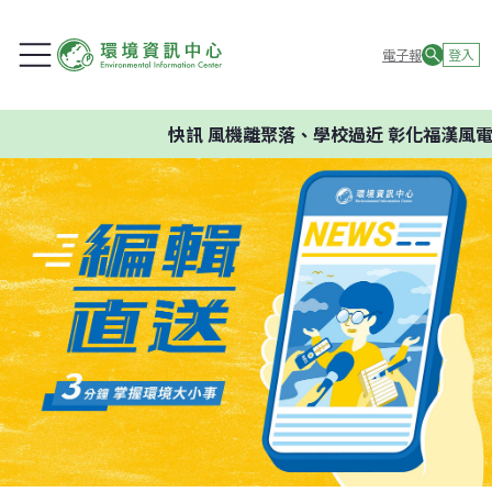
電子報
登入
快訊
風機離聚落、學校過近 彰化福漢風電