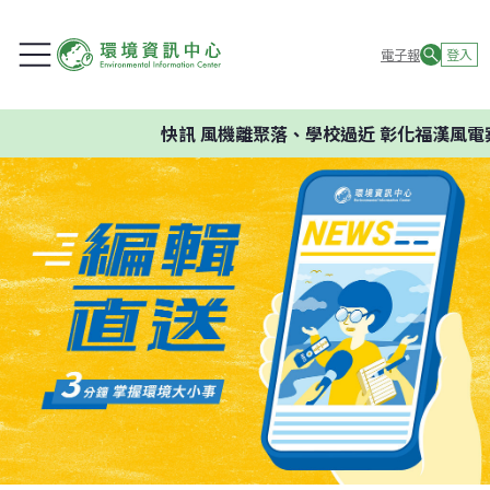
電子報
登入
快訊
風機離聚落、學校過近 彰化福漢風電