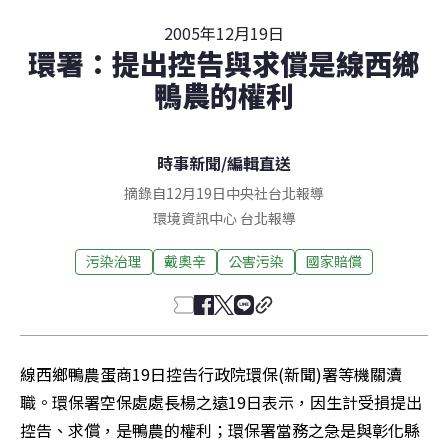
2005年12月19日
環署：提出控告與求償是線西鄉
鴨農的權利
時事新聞
/
編輯直送
摘錄自12月19日中央社台北報導
環境資訊中心
台北
報導
污染治理
戴奧辛
公害污染
國家賠償
線西鄉鴨農蛋商19日控告行政院環保(新聞)署等機關瀆
職。環保署空保處處長楊之遠19日表示，因生計受損提出
控告、求償，是鴨農的權利；環保署當務之急是與彰化縣