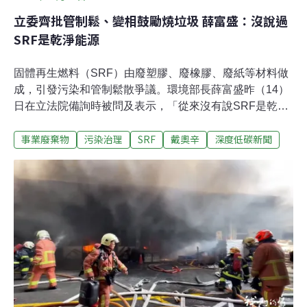
立委齊批管制鬆、變相鼓勵燒垃圾 薛富盛：沒說過
SRF是乾淨能源
固體再生燃料（SRF）由廢塑膠、廢橡膠、廢紙等材料做
成，引發污染和管制鬆散爭議。環境部長薛富盛昨（14）
日在立法院備詢時被問及表示，「從來沒有說SRF是乾淨
的能源」，並表示環境部將展開一連串管制手段，包括區
事業廢棄物
污染治理
SRF
戴奧辛
深度低碳新聞
分SRF等級、料源排除PE、PP、PET等有再利用價值的
塑膠、強化廠商審查，並訂定燃燒排放的管制措施。薛富
盛：「沒說過SRF是乾淨能源」立法院社會福利及衛生環
境委員會昨日邀請環境部長薛富盛備詢。國民黨立委王育
敏質疑，環境部早在去年7月就預告修正三項相關標準，
重點包括管制料源成分標準、規範污染防制設備，以及增
訂排放標準，但之後就沒有下文。民進黨立委林淑芬則指
出，含氯有機物燃燒可能傷害鍋爐和排放戴奧辛，但台灣
的SRF只要氯含量標準小於3%就給過，反觀韓國、歐盟分
別有1%、0.2%較嚴標準。