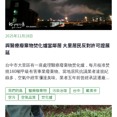
者表示，光要申請沼氣發電廠執照就花了2年。（公視新
聞網報導）
2025年11月18日
與醫療廢棄物焚化爐當鄰居 大里居民反對許可證展
延
台中市大里區有一座處理醫療廢棄物焚化爐，每月核准焚
燒160噸甲級有害事業廢棄物。當地居民抗議業者違規紀
錄多，空氣中經常瀰漫臭味。業者五年前曾經承諾遷廠，
如今廢棄物處理許可證即將到期，持續申請展延，居民憂
我們的島
醫療廢棄物
污染治理
台中
戴奧辛
心只能生活在空污之中。漢杞工程公司於2000年在台中大
里舊工業區設置焚化爐，處理醫療廢棄物，所在地緊鄰住
空污
空氣品質
焚化爐
宅區與學校。細長、約五層樓高的煙囪，就隱身在大樓與
橋墩之間，不分晝夜排出的煙霧，讓下風處居民經常聞到
陣陣異味。住在附近的廖先生表示，晚間煙囪仍持續排