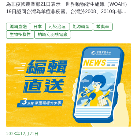
為非疫國農業部21日表示，世界動物衛生組織（WOAH）
19日認同台灣為羊痘非疫國。台灣於2008、2010年都有
羊痘疫情，隨防疫工作進行，2012年發現最後一起案例
編輯直送
日本
污染治理
能源轉型
戴奧辛
後，截至目前超過十年無羊痘確診案例。根據WOAH規
範，需持續3年以上無羊痘病例，才能符合聲明為羊痘非
生物多樣性
柏崎刈羽核電廠
疫區國家；實施撲殺政策國家，不論是否接種羊痘疫苗，
最後一頭染病動物撲殺後6個月無病例。（中央社報導）
金崙溫泉再度消失 專家研判颱風造成河床墊高台東近年熱
門的金崙溫泉，去（2022）年水位短暫下降，今（2023）
年再度發現野溪溫泉乾涸。溫泉業者懷疑和地熱發電抽取
地下溫泉有關，賴姓溫泉業者告訴媒體，自從3家地熱業
者營運後，就曾發生所有水井抽不到熱水的窘境。專家則
指出，金崙的地熱發電，抽熱水同時會加入冷水平衡，目
前監測地下水位並無異常，可能是經過長年颱風造成河床
砂石墊高，溫泉水變成
2023年12月21日