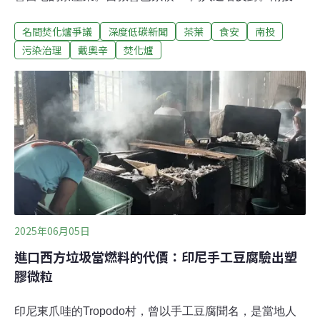
環保局近日發公文，本月23日將於南投市中台灣創新園區
名間焚化爐爭議
深度低碳新聞
茶葉
食安
南投
召開「南投縣垃圾處理及再生能源中心」（俗稱「名間焚
化爐」）的環評初審會議。環評說明書已經上網公開，當
污染治理
戴奧辛
焚化爐
中除了委託專家了解焚化爐對茶葉生長的影響，也分析比
較台北木柵焚化爐產生的戴奧辛與周邊茶園的關係。
2025年06月05日
進口西方垃圾當燃料的代價：印尼手工豆腐驗出塑
膠微粒
印尼東爪哇的Tropodo村，曾以手工豆腐聞名，是當地人