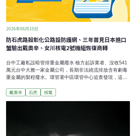
2026年06月10日
防石虎路殺彰化公路設防護網、三年首見日本進口
蟹驗出戴奧辛、女川核電2號機組恢復商轉
台中工廠私設暗管排重金屬廢水 檢方起訴業者、沒收541
萬元台中大雅一家金屬公司，長期非法繞流排放含有劇毒
重金屬的製程廢水。環管署中區環管中心追查發現，這家
工廠以「私設暗管」的方式，直接把重金屬廢水，排入後
戴奧辛
石虎
核電
方排水溝，其中鎳的濃度超標達37.5倍、氟鹽也超標9.6
倍，檢方偵查終結，將負責人提起公訴。（公視新聞網報
導）環境部成立沼氣生質聯盟 拚2050年建百座提升綠電用
電量不斷成長，但如果放任化石燃料成長，會加劇氣候變
遷。為了替國家找出更多綠電，環境部跨界與跨部會成立
沼氣生質能資源產業聯盟，全力發展，目前已經建置50
座，未來希望數量倍增，不過目前還是面臨不少困難。業