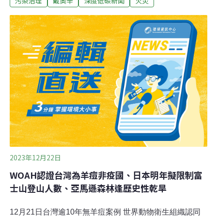
污染治理
戴奧辛
深度低碳新聞
火災
品自動監測項目。台北市環保局則表示，未來會檢討嚴重
異味下的應變措施，評估是否授權市長或環保局長，在異
味引起普遍民怨時，就即時反應採取必要措施。氣象署指
出，預計明（22）日上午北台灣風速才會增強，並轉吹東
北風，屆時大氣擴散情形將獲得改善。燃燒異味瀰漫雙北
地形與氣候條件使污染物難消散昨日的火警位於新北市深
坑北深路三段的連棟式工廠，倉庫堆放藍芽耳機、燈具、
鋰電池等物品，火勢雖在傍晚6時撲滅，煙霧卻瀰漫至雙
北多個行政區。根據監測資料，距火場最近的深坑微型空
品感測器，在昨晚8時偵測到PM2.5濃度每立方公尺50～
60微克。煙霧跨區影響北市情形，位於國立政治大學校內
的木柵測站在火警發生不久的下午2時，
2023年12月22日
WOAH認證台灣為羊痘非疫國、日本明年擬限制富
士山登山人數、亞馬遜森林逢歷史性乾旱
12月21日台灣逾10年無羊痘案例 世界動物衛生組織認同