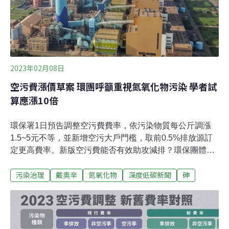
2023年02月08日
空污費漲價草案 環團呼籲重視氮氧化物污染 學者試
算應漲10倍
環保署1日預告調整空污費費率，依污染物質每公斤調漲
1.5~5元不等，並新增空污大戶門檻，取前0.5%排放源訂
定更高費率。新版空污費能否有效助攻減排？環保團體和
專家學者都認為有待商榷。地球公民基金會副執行長王敏
污染治理
戴奧辛
氮氧化物
深度低碳新聞
砷
玲表示，在增氣減煤的國家政策下，氮氧化物問題將更顯
著，但季排放250公噸氮氧化物才視為「大戶」，恐怕過
於寬鬆。中興大學環境工程系教授莊秉潔試算指出，氮氧
化物費率應漲10倍才能促使業者投資污染防制設備，否則
工廠恐怕還是寧願交空污費。重金屬戴奧辛的空污費也過