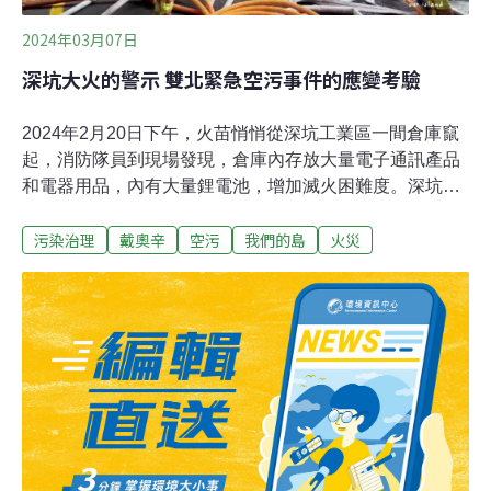
2024年03月07日
深坑大火的警示 雙北緊急空污事件的應變考驗
2024年2月20日下午，火苗悄悄從深坑工業區一間倉庫竄
起，消防隊員到現場發現，倉庫內存放大量電子通訊產品
和電器用品，內有大量鋰電池，增加滅火困難度。深坑工
業區緊鄰住家和商店，對面就是東南科技大學，直到2月
污染治理
戴奧辛
空污
我們的島
火災
21日上午，現場都還持續在悶燒。由於當天北台灣處於背
風側，偏東南風，大火產生的濃煙往下風處的文山區、新
店以及中永和擴散，再加上風速緩慢，雙北12個行政區一
整晚都籠罩在刺鼻臭味中。當地里長接電話接到手軟，光
是台北市環保局就接獲了97件投訴，但市府並沒有提供明
確即時資訊，台北市文山區華興里長陳峙穎表示，市府直
到21日上午7點半才從通訊軟體發出一則訊息，要大家關
窗戴口罩，讓許多居民、家長都很慌張。異味一直到22日
東北季風增強才有所改善。當突發事故發生，大量空污來
襲，空氣中究竟藏有什麼有害物質，讓居民感到不安與惶