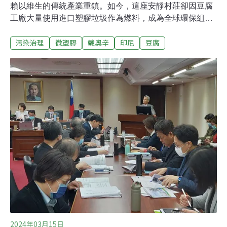
賴以維生的傳統產業重鎮。如今，這座安靜村莊卻因豆腐
工廠大量使用進口塑膠垃圾作為燃料，成為全球環保組織
的關注焦點。而廉價燃料背後，卻是空氣污染、戴奧辛超
污染治理
微塑膠
戴奧辛
印尼
豆腐
標與塑膠微粒滲入食品的潛在危機。事件由印尼環保人士
Bule Sampah揭開內幕，而另一位紀錄片製作人Andre
Fraser則透過影像向全球發出警告：「當發展中國家成為
廢棄物的終點站，環境與人民的健康，究竟由誰來買
單？」豆腐鍋裡的毒火綜合《衛報》與《羅盤報》報導。
當地環保組織Ecoton調查，約60家豆腐工廠每天燃燒數噸
塑膠垃圾、橡膠與泡棉，藉此供應當地生產約60噸豆腐。
這些塑膠多數源於進口廢紙中混雜的不可回收物，如法國
起司包裝、美國零食袋與澳洲寵物食品袋。
2024年03月15日