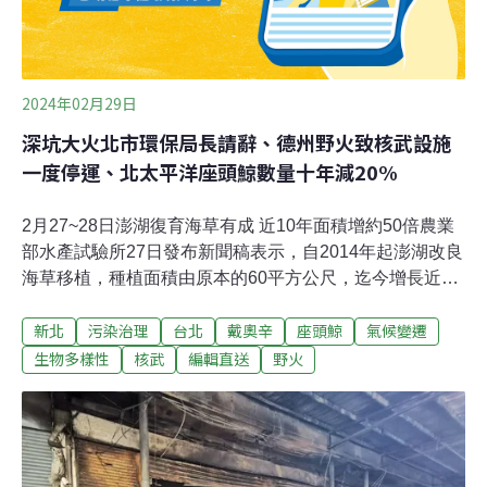
恐。大火燒出什麼有害物質？ 居民的健康風險怎麼把關？
民眾擔心這些東西燃燒會產生像是戴
2024年02月29日
深坑大火北市環保局長請辭、德州野火致核武設施
一度停運、北太平洋座頭鯨數量十年減20%
2月27~28日澎湖復育海草有成 近10年面積增約50倍農業
部水產試驗所27日發布新聞稿表示，自2014年起澎湖改良
海草移植，種植面積由原本的60平方公尺，迄今增長近50
倍；目前持續與大學和當地社區合作，期望復育海草床甚
新北
污染治理
台北
戴奧辛
座頭鯨
氣候變遷
至達到抵換碳匯等目的。（中央社報導）海科館成功繁殖
六斑二齒魨 人工環境下台灣首例飼育在國立海洋科技博物
生物多樣性
核武
編輯直送
野火
館潮境智能海洋館的「六斑二齒魨」今（2024）年初產
卵，在館方照料下，從孵化到幼仔稚魚成長至2個月。海
科館表示，這是六斑二齒魨在人工環境下，台灣首次繁殖
成功案例。（中央社報導）