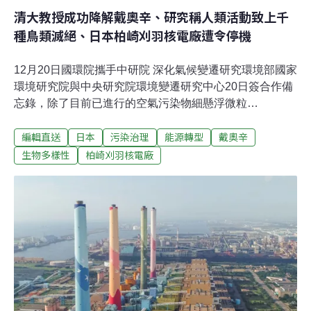
清大教授成功降解戴奧辛、研究稱人類活動致上千
種鳥類滅絕、日本柏崎刈羽核電廠遭令停機
12月20日國環院攜手中研院 深化氣候變遷研究環境部國家
環境研究院與中央研究院環境變遷研究中心20日簽合作備
忘錄，除了目前已進行的空氣污染物細懸浮微粒
（PM2.5）來源解析及開發溫室氣體通量檢測技術外，合
編輯直送
日本
污染治理
能源轉型
戴奧辛
作再擴大至氣候變遷、淨零排放、資源循環、環境治理及
污染預防等議題。國環院表示，希望深化合作希望將成果
生物多樣性
柏崎刈羽核電廠
回饋到環境。中研院表示，氣候變遷研究會配合人對環境
全面關係、跟上全球腳步。（中央社報導）漁業署：放流
魚苗須獲教育認證 2024年起違者開罰漁業署20日宣布，
在「水產動物海域放流限制及應遵行事項」增列放流方
式、體長及放流地點等規定，並建立教育訓練認證制度，
明（2024）年起未獲認證自行放流將開罰。此外，經由海
洋大學今年榮獲國家農業科學獎的基因標識技術證實，漁
民捕撈的漁獲，其中黃錫鯛捕撈來自放流達四成、嘉鱲更
達五成。（中央社報導）