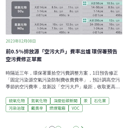
低，以致死率計算，現行費率下「半條人命才36元」，就
算如草案調漲20倍，也無法回應污染帶來的健康風險。環
保署拋污染大戶門檻 環團指出氮氧化物太寬鬆本次環保署
針對季排放硫氧化物（SOx）大於50公噸、氮氧化物
（NOx）大於250公噸者，訂出「污染大戶」門檻，希望
提高大戶自主減量意願。王敏玲對此表示肯定，但也質
2023年02月08日
疑，氮氧化物門檻比硫氧化物寬鬆
前0.5%排放源「空污大戶」費率出爐 環保署預告
空污費修正草案
時隔近三年，環保署重拾空污費調整方案，1日預告修正
「固定污染源空氣污染防制費收費費率」，預計調高空污
季節的空污費率，並新設「空污大戶」級距，收取更高費
額。環保署說明，此次空污費調漲預計影響2000多家業
硫氧化物
氮氧化物
深度低碳新聞
汞
石化業
者，每年多挹注空污基金約6.5億元，減少1.5萬噸空污排
放。環保署官員表示，新設空污大戶級距後，排放量大的
污染治理
戴奧辛
燃煤電廠
VOC
業者會對費率「很有感」，能有效提高業者的自主減量意
願，讓業者投資成本相對低的空污防制設備。空污費調高
新設「空污大戶」級距 收取更高費額環保署曾在2020年3