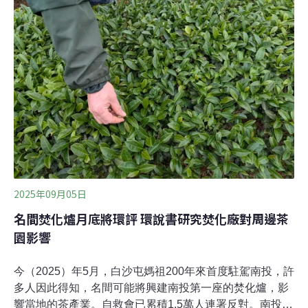
煙：「有時候空氣中會有塑膠味或豬屎味，開了空氣清淨
機也沒用。在外面聊天，聊著聊著就想咳嗽，只能趕快回
家。」居民更擔心長期吸入廢氣會影響健康。醫療廢棄物
含PVC塑膠材料 焚燒恐產生戴奧辛漢杞公司收受的事業廢
棄物項目包括廢尖銳器具、基因毒性廢棄物、感染性廢棄
物（病理、血液、受污染動物屍體、殘肢及墊料類）及其
混合物。看守台灣協會秘書長謝和霖指出，這類
2025年09月05日
名間焚化爐月底將環評 環說書研究焚化廠對周邊茶
園影響
今（2025）年5月，白沙屯媽祖200年來首度駐駕南投，許
多人因此得知，名間可能將興建南投第一座的焚化爐，影
響當地的茶產業。自救會已累積1.5萬人連署反對。南投縣