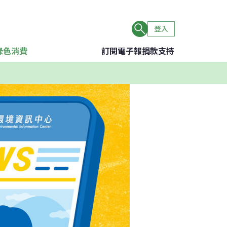
登入
綠色消費
訂閱電子報
捐款支持