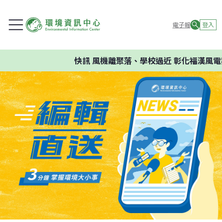
電子報
登入
快訊
風機離聚落、學校過近 彰化福漢風電