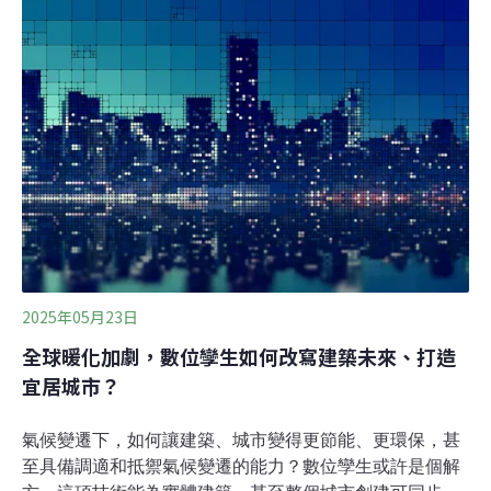
明年喊停 換電站及停車位不足引民怨基隆市長謝國樑推出
免費「公益青年就業電動機車補助案」，明年將喊停。基
隆市議員指2年多來電動機車增加了2萬多輛，全國最高，
但停車及換電站等配套都不足，並沒有汰油換電政策，引
發民怨。環保局表示，換電站、充電站目前共129站，持
續建置中。（自由時報報導）
2025年05月23日
全球暖化加劇，數位孿生如何改寫建築未來、打造
宜居城市？
氣候變遷下，如何讓建築、城市變得更節能、更環保，甚
至具備調適和抵禦氣候變遷的能力？數位孿生或許是個解