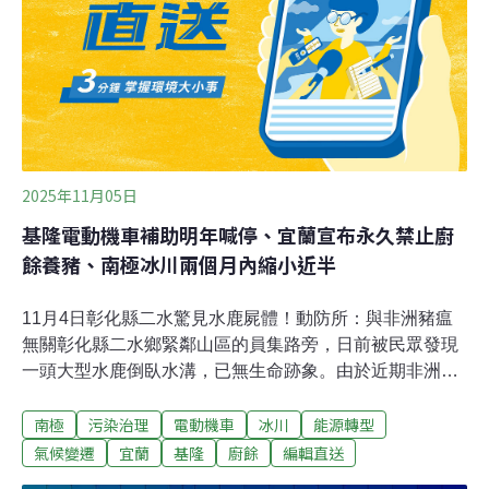
2025年11月05日
基隆電動機車補助明年喊停、宜蘭宣布永久禁止廚
餘養豬、南極冰川兩個月內縮小近半
11月4日彰化縣二水驚見水鹿屍體！動防所：與非洲豬瘟
無關彰化縣二水鄉緊鄰山區的員集路旁，日前被民眾發現
一頭大型水鹿倒臥水溝，已無生命跡象。由於近期非洲豬
瘟引發關注，當地居民憂心，擔心是否為動物傳染病所
南極
污染治理
電動機車
冰川
能源轉型
致。彰化縣動物防疫所獲報後已會同鄉公所處理，並澄清
非洲豬瘟僅感染豬隻，水鹿並無感染之虞，屍體已運至溪
氣候變遷
宜蘭
基隆
廚餘
編輯直送
州焚化爐妥善焚化。（自由時報報導）基隆電動機車補助