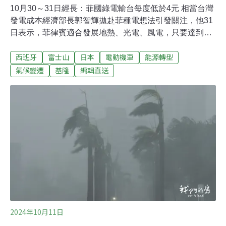
10月30～31日經長：菲國綠電輸台每度低於4元 相當台灣
發電成本經濟部長郭智輝拋赴菲種電想法引發關注，他31
日表示，菲律賓適合發展地熱、光電、風電，只要達到規
模經濟，綠電產品組合以海纜送回台灣，每度電將低於4
西班牙
富士山
日本
電動機車
能源轉型
元，相當於台灣發電成本，亦可落實境外關內政策。（中
央社報導）假清運、真盜採！大甲警逮獲6名現行犯台中
氣候變遷
基隆
編輯直送
市大甲警分局日前接獲民眾通報，發現有挖土機在農地開
挖，且多輛砂石車不斷載運土方離開。警方獲報後立即前
往蒐證查處，當場查獲現場負責人、挖土機及砂石車駕駛
等共6人，涉嫌非法盜採砂石並載運至砂石廠出售，警方
將6人依違反區域計畫法、組織犯罪條例、加重竊盜等罪
嫌移送台中地檢署偵辦，檢警正進一步追查幕後是否有不
法集團操控。（自由時報報導）
2024年10月11日