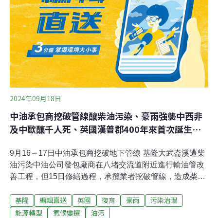
隆市政府表示，多處發生土石流並進行人員撤離的區域，
皆位於土石流潛勢區域外。新北萬里、金山、石門等沿海
地帶也成豪雨重災區。4日，金山淹成一片汪洋。《中央
社》報導，金山區長劉昌松表示，多處道路中斷，金山已
成孤島。潭子內地區溪
2024年09月18日
中油承包商挖破管線釀柴油污染、豪雨強襲中西非
及中歐釀千人死、英國漢普郡400年來首次誕生海
狸
9月16～17日中油承包商挖破地下管線 基隆大武崙溪遭柴
油污染中油公司發包廠商在八堵交流道附近進行輸油管改
善工程，但15日修繕過程，承攬業者挖破管線，造成柴油
漏油，甚至污染了基隆的大武崙溪，現場更飄出陣陣惡
基隆
編輯直送
英國
復育
豪雨
污染治理
臭，一直到16日溪面都還有油污、油漬，相關清理還在繼
續。當地環保局勒令中油在7日內完成改善，後續也將依
能源轉型
氣候變遷
油污