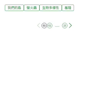
多，天色還沒亮，美濃湖水域已經蠢蠢欲動。幾隻白頭翁
我們的島
螢火蟲
生物多樣性
基隆
在樹上吱吱喳喳；五十多隻水雉忙著低頭找蟲吃；紅冠水
雞不時來湊熱鬧；白鷺鷥排排站在田埂上，準備大吃一
頓。在美濃湖，每天的開始都充滿希望。生態工作者黃淑
玫，人稱「橘子老師」。2017年，她和先生劉孝伸在美濃
......
01
02
25
湖發起「復育棲地、水雉留美」行動。2021年，高雄鳥會
結合高雄市觀光局，進一步擴大復育工作。一路走來，如
今邁入第七年，美濃湖水雉數量已經從14隻增加到78隻。
橘子老師強調，自然環境的復育，是從生物多樣性出發，
有生物多樣性才能表示環境健康，所以她復育水雉最主要
目的，是希望讓更多人看到水雉族群背後象徵的濕地生
態。水雉特殊的婚配制度 一妻多夫制