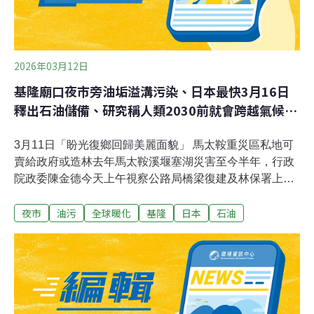
2026年03月12日
基隆廟口夜市旁油垢溢溝污染、日本最快3月16日
釋出石油儲備、研究稱人類2030前就會跨越氣候紅
線
3月11日「盼光復鄉回歸美麗面貌」 馬太鞍重災區私地可
賣給政府或造林去年馬太鞍溪堰塞湖災害至今半年，行政
院政委陳金德今天上午視察公路局橋梁復建及林保署上游
整治後，下午到馬太鞍溪堤防了解水利署、農業部、
夜市
油污
全球暖化
基隆
日本
石油