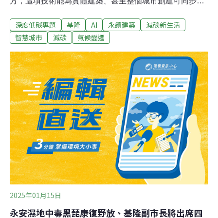
方，這項技術能為實體建築、甚至整個城市創建可同步的
虛擬分身，即時呈現溫度、能耗與碳排等數據並自動優
深度低碳專題
基隆
AI
永續建築
減碳新生活
化，幫助建築更節能、都市更宜居，甚至提前預測災害風
險，協助救援。數位孿生（Digital Twin，或稱數位雙生）
智慧城市
減碳
氣候變遷
指的是替實體物品設立虛擬複製品後，透過裝設感測器將
資料傳輸到虛擬複製品，進行即時、準確的數據追蹤。數
位孿生應用在很多領域，舉凡建築、製造、醫療、汽車、
能源專案、零售產業等，都能運用數位孿生遠端監控、即
時修正，確保系統正常運作或是改善效能。而藝術、觀
光、遊戲領域中，也能藉此打造有如實境般的沉浸式體
驗。
2025年01月15日
永安濕地中毒黑琵康復野放、基隆副市長將出席四