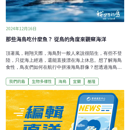
2024年12月16日
那些海鳥吃什麼魚？ 從鳥的角度來觀察海洋
頂著風，翱翔天際，海鳥對一般人來說很陌生，有些不登
陸，只從海上經過，還能直接漂在海上休息。想了解海鳥
食性，鳥友們如何在航行中拼湊海鳥群像？想透過海鳥來
理解海洋環境，該如何做到？前往北方三島 捕捉海鳥啣魚
我們的島
生物多樣性
海鳥
宜蘭
基隆
畫面在基隆的八尺門漁港集結，台北鳥會志工準備登船出
海。穿好救生衣才能上船，志工們或站或坐，自在隨意。
陽光炙熱，墨鏡、遮陽帽、袖套都不能少。逐漸遠離岸
邊，乘風破浪，經過基隆嶼，向北航行，目標是北方三
島。這片海域因為黑潮遇到東海陸棚所形成的湧升流，而
有豐富漁業資源，許多海鳥因而聚集。志工參與這項調
查，想知道海鳥的食性與台灣周圍海域的資源變化，台北
鳥會成立社群平台，廣邀各方好手拍攝啣著魚的海鳥照