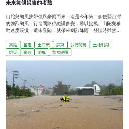
未來氣候災害的考驗
山陀兒颱風挾帶強風豪雨而來，這是今年第二個侵襲台灣
的強烈颱風，行進間路徑詭譎多變，難以捉摸。山陀兒移
動速度緩慢，還未登陸，就帶來劇烈降雨；登陸時雖然減
弱為中度颱風，仍為南台灣帶來狂風暴雨。12級以上的強
高雄
基隆
土石流
屏東
我們的島
土地利用
陣風，讓氣象署首次針對高雄發布三次颱風強風告警訊
息。當颱風警報解除，山陀兒的後勁持續發威，大雨狂炸
防災
豪雨
颱風
氣候變遷
北台灣，隨處可見崩塌的山壁，大量土石沖進民宅。這場
怪颱，打破了許多氣象史的紀錄，山陀兒颱風，帶來哪些
啟示？凱米颱風受創未恢復 山陀兒颱風又來襲9月進入秋
季，山陀兒颱風警報發布，在逐漸接近台灣海域之後，竟
然來個大轉彎，朝西南方撲台而來，甚至有逐漸增強的趨
勢。由於7月凱米颱風才剛橫掃台灣，讓曾經歷淹水惡夢
的社區，更加不敢輕忽。中央氣象署預測山陀兒颱風的登
陸地點可能在高雄一帶，讓高雄人繃緊神經，市府特別擴
大山區撤離範圍。截至10月3日，高雄山區撤離人數達到
2700人，暫時待在六龜區社福中心的40多位民