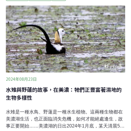
《水污法》與《空污法》裁罰。（公視新聞網報導）購買
500萬元碳權 北港武德宮成世界首座「碳中和廟宇」雲林
縣北港武德宮信徒連年成長，焚香、燒金需求增，廟方為
響應淨零碳排，再打造一座可過濾懸浮物、空污氣體的環
保地庫金爐，17日啟用。此外廟方攜手台灣碳資產公司，
斥資500萬元足以抵消廟方三年以上的碳權。廟方表示，
即日起宣示成為全球「首座碳中和」的廟宇。（自由時報
報導）
2024年08月23日
水雉與野蓮的故事，在美濃：牠們正豐富著濕地的
生物多樣性
水雉是一種水鳥、野蓮是一種水生植物。這兩種生物都在
美濃湖生活，也正面臨消失危機，如何才能絕處逢生，故
事正要開始……美濃湖的日出2024年1月底，某天清晨5點