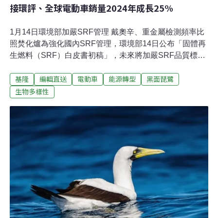
接環評、全球電動車銷量2024年成長25%
1月14日環境部加嚴SRF管理 戴奧辛、重金屬檢測頻率比
照焚化爐為強化國內SRF管理，環境部14日公布「固體再
生燃料（SRF）白皮書初稿」，未來將加嚴SRF品質標
準，並比照大型焚化爐規定，將戴奧辛與重金屬的檢測頻
基隆
編輯直送
電動車
能源轉型
黑面琵鷺
率提高到一年四次，預計農曆年前正式發布「共通性事業
廢棄物作為固體再生燃料原料再利用管理辦法（簡稱SRF
生物多樣性
管理辦法）」，會給予業者一年緩衝期。（自由時報報
導）永安濕地中毒黑面琵鷺「興達一號」康復 原地繫放高
雄興達發電廠生態專員去（2024）年底在永安濕地內，發
現一隻疑似肉毒桿菌中毒的黑面琵鷺亞成鳥，經救治後目
前已康復，14日進行原地衛星繫放，讓這隻黑面琵鷺重返
大自然。（中央社報導）