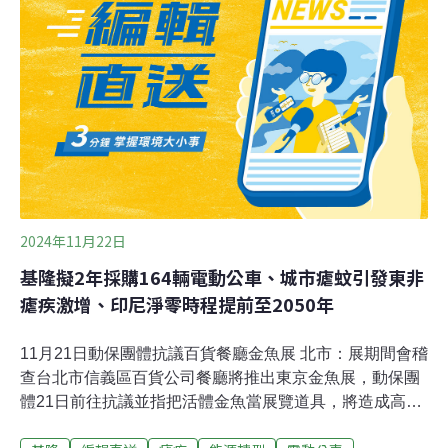
例，未來每棵椰樹預計每年可吸收約25公斤二氧化碳，總
年吸碳量可達1500公斤。（中央社報導）
2024年11月22日
基隆擬2年採購164輛電動公車、城市瘧蚊引發東非
瘧疾激增、印尼淨零時程提前至2050年
11月21日動保團體抗議百貨餐廳金魚展 北市：展期間會稽
查台北市信義區百貨公司餐廳將推出東京金魚展，動保團
體21日前往抗議並指把活體金魚當展覽道具，將造成高度
死亡風險應停辦。動保處指出，將於展期間稽查確認動物