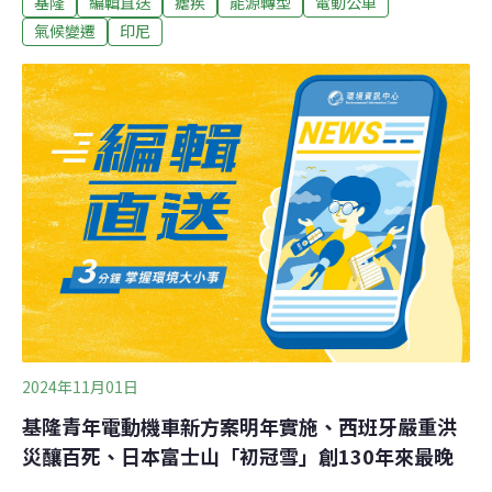
基隆
編輯直送
瘧疾
能源轉型
電動公車
飼養情形。（中央社報導）基隆擬2年採購164輛電動公車
交通部允協助基隆市公車老舊常拋錨，引發民怨，基隆市
氣候變遷
印尼
政府計畫明年起2年內採購164輛電動公車取代；交通部長
陳世凱21日說，對市府所提此項採購案，符合公共運輸減
碳政策，交通部將大力協助。（中央社報導）業者將油脂
排入污水管致阻塞 高市府：不定期抽查
2024年11月01日
基隆青年電動機車新方案明年實施、西班牙嚴重洪
災釀百死、日本富士山「初冠雪」創130年來最晚