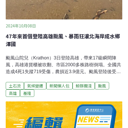
2024年10月08日
47年來首個登陸高雄颱風、暴雨狂灌北海岸成水鄉
澤國
颱風山陀兒（Krathon）3日登陸高雄，帶來17級瞬間陣
風，高雄港貨櫃被吹翻、市區2000多株路樹倒塌。全國共
造成4死1失蹤719受傷，農損近3.9億元。颱風登陸後受到
地形屏障，迅速減弱消散，但颱風帶來的外圍環流反而重
土石流
氣候變遷
新聞懶人包
鯨豚擱淺
颱風
創北海岸，基隆、新北發生多起洪災、土石流，金山更因
溪水暴漲釀2人喪命。外圍環流強襲北部沿海 基隆、新北
高雄
基隆
多起土石流事件山陀兒3日登陸高雄，南部正面迎擊，北
部沿海地區同樣受外圍環流重創。基隆測站於3日測得408
毫米雨量，創78年來歷史新高。豪雨釀多起土石流災情，
新豐街海中天社區前山坡走山，長度約100公尺；基隆天
外天焚化爐清潔大樓旁發生山崩，十多台公務車陷落。基