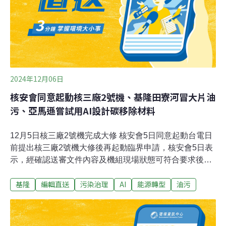
片，透過照片理解鳥類分布和牠們所吃的魚類，累積海洋
生態變化的相關資訊。參與計畫門檻高 要能不暈船還要眼
力好海鳥的觀賞門檻很高，首先要能不暈船，還要有很高
的專注度，超好的視力、豐富的辨識經驗。一旦發現海
鳥，志
2024年12月06日
核安會同意起動核三廠2號機、基隆田寮河冒大片油
污、亞馬遜嘗試用AI設計碳移除材料
12月5日核三廠2號機完成大修 核安會5日同意起動台電日
前提出核三廠2號機大修後再起動臨界申請，核安會5日表
示，經確認送審文件內容及機組現場狀態可符合要求後，
已於下午1時30分同意台電申請，後續核三廠2號機將執行
基隆
編輯直送
污染治理
AI
能源轉型
油污
機組臨界及併聯前相關測試，並於完成後提出併聯申請。
（中央社報導）沙灘吸碳先例 中山大學旗津種60棵椰子樹
年吸1.5噸國立中山大學碳索實驗室攜手高市府，5日在旗
津海水浴場種下60棵耐鹽可可椰子樹，開創沙灘地吸碳先