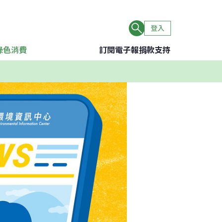
登入
綠色消費
訂閱電子報
捐款支持