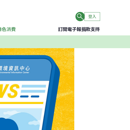
登入
綠色消費
訂閱電子報
捐款支持