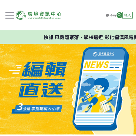
電子報
登入
快訊
風機離聚落、學校過近 彰化福漢風電案