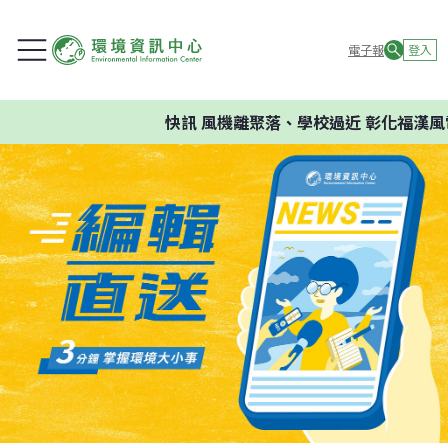
電子報
登入
快訊
風機離聚落、學校過近 彰化福漢風