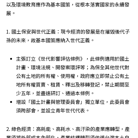
以及環境教育應作為基本國策，從根本落實國家的永續發
展。
1. 國土保安與世代正義：現今經濟的發展是在摧毀後代子
孫的未來，故基本國策應納入世代正義。
主張訂立《世代影響評估條例》，此條例適用於國土
計畫、環境法規、開發案環評等；為保全其他世代對
公有土地的所有權、使用權，政府應立即禁止公有土
地所有權買賣、租賃、釋出及移轉登記，禁止期間至
少五年，並盡速研訂、通過本條例。
增設「國土計畫與管理委員會」獨立單位，此委員會
須跨部會，並設立青年世代代表。
2. 綠色經濟：高耗能、高耗水、高汙染的產業應轉型，產
業須將外部成本內部化，產業結構轉型須依循台灣本土自