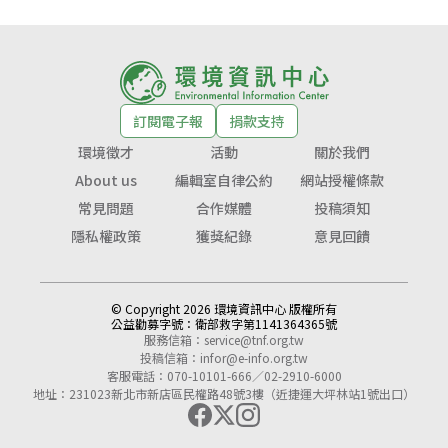
訂閱電子報
捐款支持
環境徵才
活動
關於我們
About us
編輯室自律公約
網站授權條款
常見問題
合作媒體
投稿須知
隱私權政策
獲獎紀錄
意見回饋
© Copyright 2026 環境資訊中心 版權所有
公益勸募字號：
衛部救字第1141364365號
服務信箱：
service@tnf.org.tw
投稿信箱：
infor@e-info.org.tw
客服電話：070-10101-666／02-2910-6000
地址：231023新北市新店區民權路48號3樓（近捷運大坪林站1號出口）