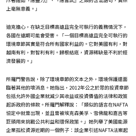
斥著諸如『應盡力』、『應嘗試』之類的含混語句，實際
上毫無意義。」
迪克擔心，在缺乏目標高遠且完全可執行的義務情況下，
各國在遠期可能會受害。「一個目標高遠且完全可執行的
環境章節其實是符合所有國家利益的。它對美國有利，對
越南有利，對智利有利。歸根結底，資源稀缺是不利於經
濟發展的。」
所羅門警告說，除了環境章節的文本之外，環境保護還面
臨著其他的壞消息。她指出，2012年公之於眾的投資章節
包括允許外國企業就減少其收益或投資價值的法律和政策
起訴政府的條款。所羅門解釋說：「類似的語言在NAFTA
協定中就曾出現，並且曾被埃克森美孚、雪佛龍和嘉吉等
巨頭用來挑戰公共利益和環保政策。」她列舉了美國能源
企業孤松資源近期的一個例子：該企業引述NAFTA法案起