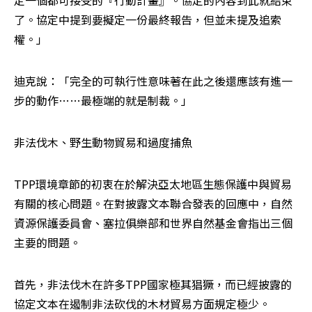
定一個都可接受的『行動計畫』。協定的內容到此就結束
了。協定中提到要擬定一份最終報告，但並未提及追索
權。」
迪克說：「完全的可執行性意味著在此之後還應該有進一
步的動作……最極端的就是制裁。」
非法伐木、野生動物貿易和過度捕魚
TPP環境章節的初衷在於解決亞太地區生態保護中與貿易
有關的核心問題。在對披露文本聯合發表的回應中，自然
資源保護委員會、塞拉俱樂部和世界自然基金會指出三個
主要的問題。
首先，非法伐木在許多TPP國家極其猖獗，而已經披露的
協定文本在遏制非法砍伐的木材貿易方面規定極少。