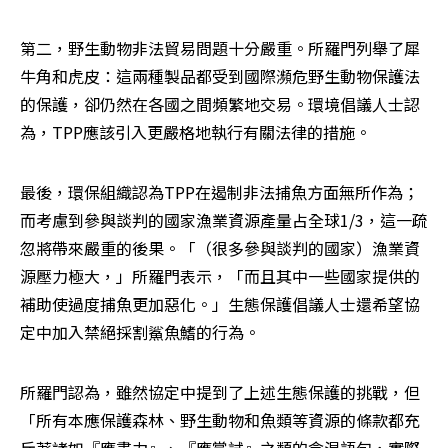
第二，野生動物非法貿易問題十分嚴重。所羅門列舉了犀
牛角和虎皮：這兩種製品都受到國際瀕危野生動物保護法
的保護，卻仍然在各國之間頻繁地交易。環境倡議人士認
為，TPP應該引入更嚴格地執行有關法律的措施。
最後，環保組織認為TPP在遏制非法捕魚方面無所作為；
而考慮到參與談判的國家漁業資源產量占全球1/3，這一疏
忽將帶來嚴重的後果。「（很多參與談判的國家）漁業資
源壓力極大，」所羅門表示，「而且其中一些國家提供的
補助使過度捕魚更加惡化。」生態保護倡議人士還希望協
定中加入禁絕採割鯊魚鰭的行為。
所羅門認為，雖然協定中提到了上述生態保護的挑戰，但
「所有本應保護森林、野生動物和魚類等資源的條款都充