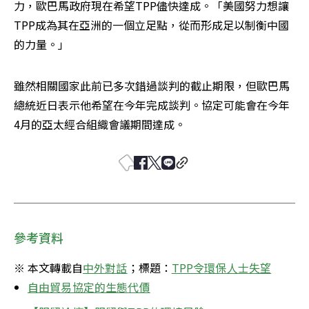
力，歐巴馬政府現在希望TPP儘快達成。「美國努力想讓
TPP成為其在亞洲的一個立足點，從而形成足以制衡中國
的力量。」
雖然相關國家此前已多次錯過談判的截止期限，但歐巴馬
總統近日表示他希望在今年完成談判。協定可能會在今年
4月的亞太經合組織會議期間達成。
參考資料
※ 本文轉載自
中外對話
；標題：
TPP令環保人士失望
自由貿易協定的生態代價