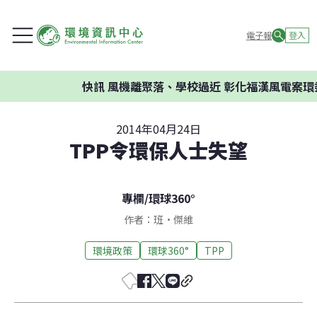
電子報
登入
快訊
風機離聚落、學校過近 彰化福漢風電案環委建
2014年04月24日
TPP令環保人士失望
專欄
/
環球360°
作者：班•傑維
環境政策
環球360°
TPP