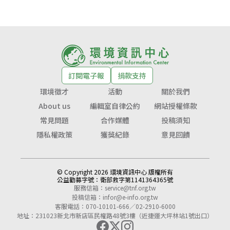
訂閱電子報
捐款支持
環境徵才
活動
關於我們
About us
編輯室自律公約
網站授權條款
常見問題
合作媒體
投稿須知
隱私權政策
獲獎紀錄
意見回饋
© Copyright 2026 環境資訊中心 版權所有
公益勸募字號：
衛部救字第1141364365號
服務信箱：
service@tnf.org.tw
投稿信箱：
infor@e-info.org.tw
客服電話：070-10101-666／02-2910-6000
地址：231023新北市新店區民權路48號3樓（近捷運大坪林站1號出口）