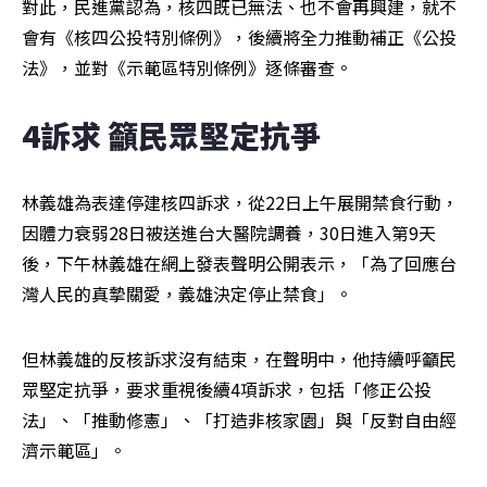
對此，民進黨認為，核四既已無法、也不會再興建，就不
會有《核四公投特別條例》，後續將全力推動補正《公投
法》，並對《示範區特別條例》逐條審查。
4訴求 籲民眾堅定抗爭
林義雄為表達停建核四訴求，從22日上午展開禁食行動，
因體力衰弱28日被送進台大醫院調養，30日進入第9天
後，下午林義雄在網上發表聲明公開表示，「為了回應台
灣人民的真摯關愛，義雄決定停止禁食」。
但林義雄的反核訴求沒有結束，在聲明中，他持續呼籲民
眾堅定抗爭，要求重視後續4項訴求，包括「修正公投
法」、「推動修憲」、「打造非核家園」與「反對自由經
濟示範區」。