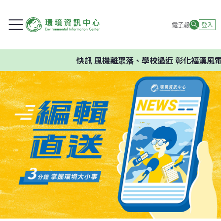
電子報
登入
快訊
風機離聚落、學校過近 彰化福漢風電