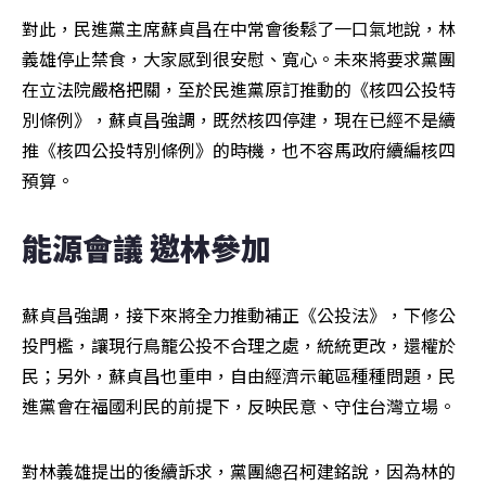
對此，民進黨主席蘇貞昌在中常會後鬆了一口氣地說，林
義雄停止禁食，大家感到很安慰、寬心。未來將要求黨團
在立法院嚴格把關，至於民進黨原訂推動的《核四公投特
別條例》，蘇貞昌強調，既然核四停建，現在已經不是續
推《核四公投特別條例》的時機，也不容馬政府續編核四
預算。
能源會議 邀林參加
蘇貞昌強調，接下來將全力推動補正《公投法》，下修公
投門檻，讓現行鳥籠公投不合理之處，統統更改，還權於
民；另外，蘇貞昌也重申，自由經濟示範區種種問題，民
進黨會在福國利民的前提下，反映民意、守住台灣立場。
對林義雄提出的後續訴求，黨團總召柯建銘說，因為林的