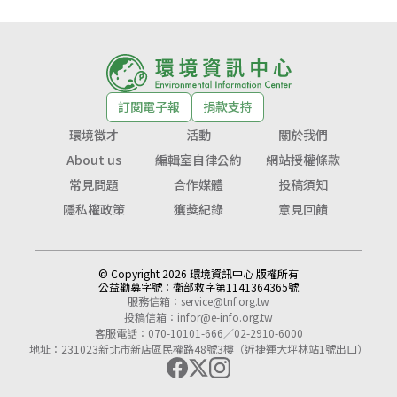
訂閱電子報
捐款支持
環境徵才
活動
關於我們
About us
編輯室自律公約
網站授權條款
常見問題
合作媒體
投稿須知
隱私權政策
獲獎紀錄
意見回饋
© Copyright 2026 環境資訊中心 版權所有
公益勸募字號：
衛部救字第1141364365號
服務信箱：
service@tnf.org.tw
投稿信箱：
infor@e-info.org.tw
客服電話：070-10101-666／02-2910-6000
地址：231023新北市新店區民權路48號3樓（近捷運大坪林站1號出口）