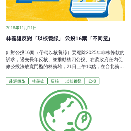
2018年11月21日
林義雄反對「以核養綠」 公投16案「不同意」
針對公投16案（俗稱以核養綠）要廢除2025年非核條款的
訴求，過去長年反核、並推動核四公投、在蔡政府任內促
修公投法放寬門檻的林義雄，21日上午10點，在台北義光
教會前發表「堅持非核家園、反對核電復活」聲明，呼籲
能源轉型
林義雄
反核
以核養綠
公投
公投16案應投「不同意」。林義雄與「人民作主志工團」
50位志工，共同宣讀「堅持非核家園、反對核電復活」聲
明。他們表示，對於公投第16案，「您是否同意：廢除電
業法第95條第1項，即廢除『核能發電設備應於中華民國
114年以前，全部停止運轉』之條文？」是一項企圖讓核
電死灰復燃，並造成綠能發展滯延遲緩的公投案。若通
過，則台灣人民追求多年的2025「非核家園」願景，將前
功盡棄，毀於一旦。聲明強調，台灣人民花了30幾年的時