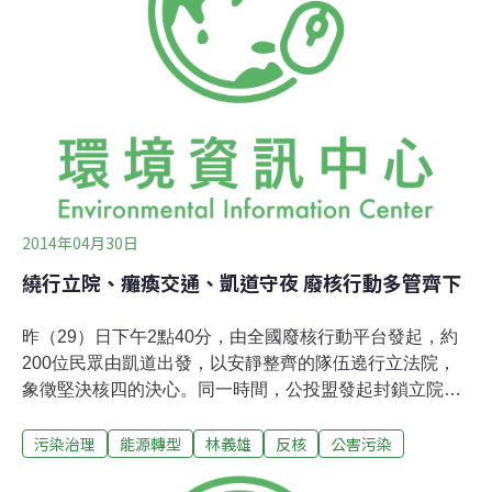
區域不正義問題，公民提出極有創意的解法：「公投結果
中，擁核票數最多的縣市，負責處理核廢料；反核票數最
多的縣市，則承擔電價上漲的風險。」針對目前核四爭議
的解決方式，「修改現有公投法後，舉辦公投」獲得最高
票，多數公民認為此法不僅可解決核四爭議，也是落實民
主、擺脫鳥籠公投一勞永逸的方式。第二、第三高票則是
以搶救林義雄為優先考量的「立法院決
2014年04月30日
繞行立院、癱瘓交通、凱道守夜 廢核行動多管齊下
昨（29）日下午2點40分，由全國廢核行動平台發起，約
200位民眾由凱道出發，以安靜整齊的隊伍遶行立法院，
象徵堅決核四的決心。同一時間，公投盟發起封鎖立院行
動，欲迫使立委留在議場內完成公投法修法，導致零星警
污染治理
能源轉型
林義雄
反核
公害污染
民衝突，後續引發民眾自發性佔領忠孝林森路口，癱瘓台
北市下班交通。約莫晚間7時，各處群眾回到凱道，參與