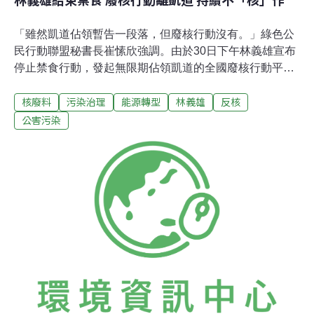
「雖然凱道佔領暫告一段落，但廢核行動沒有。」綠色公
民行動聯盟秘書長崔愫欣強調。由於30日下午林義雄宣布
停止禁食行動，發起無限期佔領凱道的全國廢核行動平
台，也經集體共同決議後，將在晚間離開凱道。「我們仍
核廢料
污染治理
能源轉型
林義雄
反核
會持續『不核作』，直到非核家園的訴求落實的那一
天。」雖然結束佔領凱道的行動，但全國廢核行動平台強
公害污染
調廢核仍未結束，表示將持續發起「遍地烽火」的公民行
動，以要求政府落實核四停工決議、並不得延役老舊核電
廠，並且將繼續要求下修公投法門檻，以求達成真正的還
權於民。各地行動展現廢核決心 林義雄肯定林義雄自22
日展開禁食時提出呼籲，「懇請台灣人民以積極有力的方
法，共同來敦促權責機關停建核四。」在此號召下，全國
各地發生大量行動。由126個各界民間團體所組成的全國
廢核行動平台，從26日開始日夜佔領凱道，並在27日舉行
大遊行，甚至在28日凌晨發生震撼國際的忠孝西路水砲驅
離事件，但在陰雨中，30日下午仍有數百人留