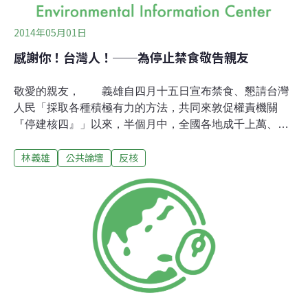
2014年05月01日
感謝你！台灣人！──為停止禁食敬告親友
敬愛的親友， 義雄自四月十五日宣布禁食、懇請台灣
人民「採取各種積極有力的方法，共同來敦促權責機關
『停建核四』」以來，半個月中，全國各地成千上萬、識
與不識的親友，都熱烈地給予關懷和聲援，甚至為我的健
林義雄
公共論壇
反核
康而憂心。廢核團體、公民社團更竭盡全力舉辦各種活
動，也獲得許許多多新一代公民積極參與，甚至堅毅地承
受國家暴力的兇殘對待，只為了展示強烈的停建核四意
願。政治團體也不落人後，民進黨蘇主席四處奔波，尋求
停建核四方案的共識；國民黨內的良知之士，也以言詞或
行動呼應反核四的訴求。這一切愛護鄉土的熱忱以及對我
的關愛，使義雄深深感動和感激。 面對這廣大、前所
未見的「停建核四」的呼聲，當今的掌權者首度在民意壓
力下宣佈「核四全面停工」作為回應，這可以說是反核運
動的一個階段性成果。但掌權者卻又心不甘、情不願地大