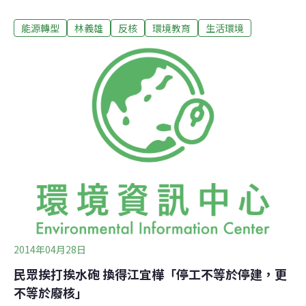
學習。28日凌晨，有關鎮暴警察連孩子都噴水驅離的報導
能源轉型
林義雄
反核
環境教育
生活環境
中，網友指責家長為何要帶著孩子上街頭？立委王育敏則
打算要修《兒童及少年福利與權益保障法》，限制這種行
為。
2014年04月28日
民眾挨打挨水砲 換得江宜樺「停工不等於停建，更
不等於廢核」