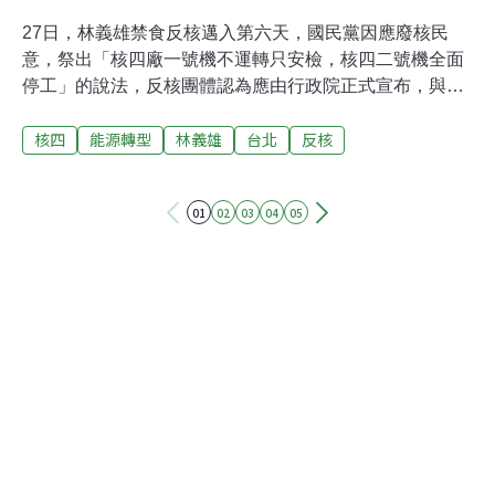
27日，林義雄禁食反核邁入第六天，國民黨因應廢核民
意，祭出「核四廠一號機不運轉只安檢，核四二號機全面
停工」的說法，反核團體認為應由行政院正式宣布，與民
眾在忠孝西路持續佔領，守到江宜樺出面回應為止，但台
核四
能源轉型
林義雄
台北
反核
北市長郝龍斌作風強勢，宣布28日凌晨不管用任何方法都
要清空現場；入夜後，市警局中正一分局出動噴水車，到
7:46為止共對民眾噴水47次，更有多位民眾遭暴力驅趕。
01
02
03
04
05
（編按：令記者不禁吶喊「政府你恨我們嗎」）諷刺的
是，民眾為了等待行政院長出面正式宣布核四停工決策，
挨打挨水砲之後，江宜樺上午10時記者會說出，「停工不
等於停建，更不等於廢核」。據蘋果日報行政院現場即時
報導，江揆指出，目前並無重大政策的變更，基礎的封存
和停工不是停建核四，更不是廢棄核四，只是在現在社會
還沒達成共識前，先替未來保留一個機會。