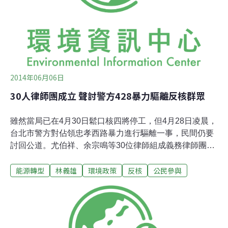
間，才達成廢核四與2025非核家園目的共識。這個艱辛達
成的目標，有可能被語焉不詳、飾詞所堆砌的公投案第16
案所推翻。在這個關鍵時刻，再度誠懇呼籲關懷家園的民
眾和政黨，呼朋引伴以
2014年06月06日
30人律師團成立 聲討警方428暴力驅離反核群眾
雖然當局已在4月30日鬆口核四將停工，但4月28日凌晨，
台北市警方對佔領忠孝西路暴力進行驅離一事，民間仍要
討回公道。尤伯祥、余宗鳴等30位律師組成義務律師團，
追究當天警方暴力的責任，6日上午向台北地方法院遞
能源轉型
林義雄
環境政策
反核
公民參與
狀，聲請保全當天驅離的證據，發起第一波反擊。他們更
呼籲當天參與的民眾提供任何相關紀錄，也請當天遭遇警
方不當暴力對待者，勇敢挺身出面指證。4月22日林義雄
為反對核四而展開禁食行動，全國各地也響應進行各種廢
核行動。全國廢核行動平台在4月27日號召了5萬民眾，以