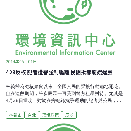
和平非暴力方式，成功佔領忠孝西路，要求政府正視民
意。但27日晚間10點半，台北市長郝龍斌開記者會宣佈
「不計任何方式，讓台北市交通恢復正常」後，28日凌晨
約2點40分左右，便發生台北市警方以暴力鎮壓方式，驅
離忠孝西路民眾事件。當時廢核行動平台表示，由於等不
到當局正面回應，便號召民眾「演習核災」，以躺在地
面、非暴力的方式「佔領忠孝東路」。但
2014年05月01日
428反核 記者遭警強制驅離 民團批郝龍斌違憲
林義雄為廢核禁食以來，全國人民的聲援行動遍地開花。
但在這段期間，許多民眾一再受到警方粗暴對待。尤其是
4月28日當晚，對於在旁紀錄抗爭運動的記者與公民，國
家機器先下重手，除了限制採訪記者之人身自由，也妨礙
林義雄
台北
環境政策
反核
了新聞自由。全國廢核行動平台5月1日召開記者會，請到
428受害民眾、記者、公民記者與NGO團體到場陳述，嚴
厲譴責台北市長郝龍斌違憲，表示將持續蒐集當天遭受國