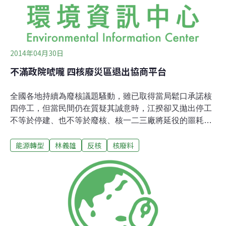
玩「停工」不是「停建」的文字遊戲，企圖迴避立院監
督、留下伺機續建的伏筆。對「落實民主」的訴求，則以
拒修公投
2014年04月30日
不滿政院唬嚨 四核廢災區退出協商平台
全國各地持續為廢核議題騷動，雖已取得當局鬆口承諾核
四停工，但當民間仍在質疑其誠意時，江揆卻又拋出停工
不等於停建、也不等於廢核、核一二三廠將延役的噩耗。
對此，民間宣佈抵制30日午間原訂舉行之「民間與官方核
能源轉型
林義雄
反核
核廢料
廢料處置協商平台」第四次協商會議。不但不出席，蘭
嶼、北海岸、台東、屏東四核廢災區更將退出協商平台。
去年309大遊行催出22萬人上街表態後，甫就任行政院長
的江宜樺在4月3日與蘭嶼、北海岸、台東、屏東四地的
「核廢災民」會面後，決定共同召開「民間與官方核廢料
處置協商平台」。居民對此燃起一線希望，甚至為了表示
誠意，也暫緩、減弱了抗爭行動。但一年來政院的作為，