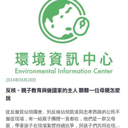
「守護民主・守護廢核決心」祈福晚會。由於林義雄仍未
對府院「核四一號機不施工只安檢、安檢後封存，二號機
停工」的決議做出回應，全國廢核行動平台宣布，占領凱
道將與林義雄的禁食行動同進退。為林義雄默禱 志工禁語
繞行立院「核四公投促進會」促進會是1994年由林義雄帶
領，為核四公投千里苦行的團體，長期以來的訴求都是
「廢除核四、非核家園」，這次為了響應林義雄禁食行
動，召集70名左右靜走志工，以「人民作主」為號召，23
日起每日從義光教會出發，禁語默行至立院遶行7周，靜
默地展現廢除核四的決心。全國廢核平台與
2014年04月28日
反核、親子教育與做國家的主人 聽聽一位母親怎麼
說
從反服貿佔領國會、到反核佔領凱道與忠孝西路的公民不
服從現場，有一組親子團體一直都在，他們是一群父母
親，帶著孩子在現場紮營持續抗爭，與孩子們共同在現場