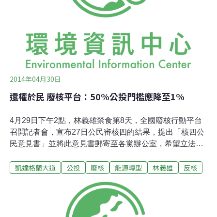
在在透露出缺乏處理核廢困境的能力及誠意，且近日江宜
樺和經濟部長張家祝再度提出以核一二三廠延役彌補核四
停工的構想，等於將繼續製造更多核廢料。
2014年04月30日
還權於民 廢核平台：50%公投門檻應降至1%
4月29日下午2點，林義雄禁食第8天，全國廢核行動平台
召開記者會，宣布27日公民審核四的結果，提出「核四公
民意見書」並將此意見書郵寄至各黨辦公室，希望立法院
能在本會期結束前完成公投法修法、決議讓核四停建。廢
凱達格蘭大道
公投
廢核
能源轉型
林義雄
反核
核平台成員李根政強調，政府若繼續選擇忽視民意，將會
持續以各種方式使政府感受民間廢核壓力。Dstreet公民審
議團隊成員呂佳華宣布27日公民審議結果，民眾最大的擔
憂來自對政府的不信任。其次，則是對於由後代子孫、偏
遠地區承擔目前多數人的用電代價，造成的世代不正義、