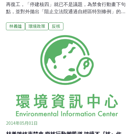
再復工，「停建核四」就已不是議題，為禁食行動畫下句
點，並對外拋出「阻止立法院通過自經區特別條例」的主
張。 對此，民進黨認為，核四既已無法、也不會再興建，
林義雄
環境政策
反核
就不會有《核四公投特別條例》，後續將全力推動補正
《公投法》，並對《示範區特別條例》逐條審查。4訴求
籲民眾堅定抗爭林義雄為表達停建核四訴求，從22日上午
展開禁食行動，因體力衰弱28日被送進台大醫院調養，30
日進入第9天後，下午林義雄在網上發表聲明公開表示，
「為了回應台灣人民的真摯關愛，義雄決定停止禁食」。
但林義雄的反核訴求沒有結束，在聲明中，他持續呼籲民
眾堅定抗爭，要求重視後續4項訴求，包括「修正公投
法」、「推動修憲」、「打造非核家園」與「反對自由經
濟示範區」。對此，民進黨主席蘇貞昌在中常會後鬆了一
口氣地說，林義雄停止禁食，大家感到很安慰、寬心。未
來將要求黨團在立法院嚴格把關，至於民進黨原
2014年05月01日
林義雄結束禁食 廢核行動離凱道 持續不「核」作