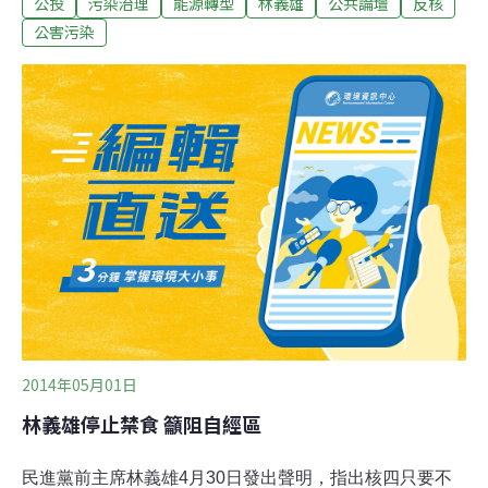
公投
污染治理
能源轉型
林義雄
公共論壇
反核
大幅降低提案、連署及效力門檻1. 以限於「防止濫用所必
要」的最低度門檻為原則 2. 現行的3種門檻均遠超過防止
公害污染
濫用的必要性 3. 效力門檻，無論是投票率50% , 40%,
30%都只是妨礙公投的技術性障礙，而非防止濫用所必要
的最低門檻三、取消現行公投法第33條所訂的3年～8年失
權效失權效是世界罕有的規定，目的在限制直權民權，必
須取消四、強化聽證程序及資訊公開規定1. 現行法的趕場
聽證必須修改 2. 強制舉行「預備聽證」 3. 全國性公投：
於各縣市舉辦；地方性公投：於各鄉、鎮、市、區舉辦 4.
強化民眾「聲請調查證據」、要求「資訊公開」的機制 5.
課予行政機關就民眾意見「逐項回覆」之義務五
2014年05月01日
林義雄停止禁食 籲阻自經區
民進黨前主席林義雄4月30日發出聲明，指出核四只要不