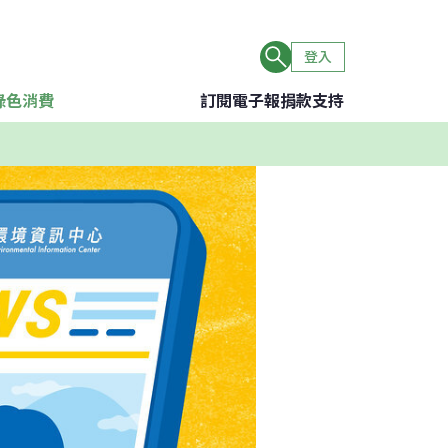
登入
綠色消費
訂閱電子報
捐款支持