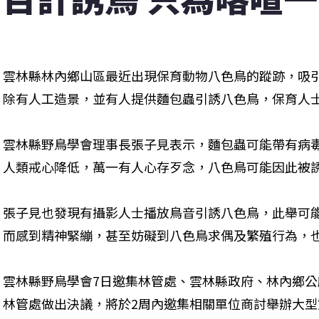
雲林縣林內鄉山區最近出現保育動物八色鳥的蹤跡，吸
除有人工造景，並有人提供麵包蟲引誘八色鳥，保育人
雲林縣野鳥學會理事長張子見表示，麵包蟲可能帶有病
人類戒心降低，萬一有人心存歹念，八色鳥可能因此被
張子見也發現有攝影人士播放鳥音引誘八色鳥，此舉可
而感到精神緊繃，甚至妨礙到八色鳥求偶及繁殖行為，
雲林縣野鳥學會7日邀集林管處、雲林縣政府、林內鄉
林管處做出決議，將於2周內邀集相關單位商討舉辦大