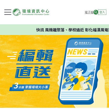
電子報
登入
快訊
風機離聚落、學校過近 彰化福漢風電