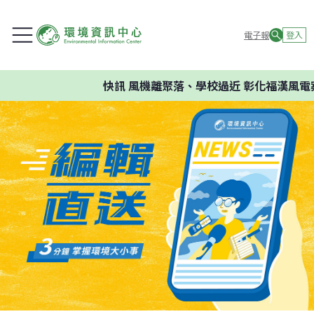
電子報
登入
快訊
風機離聚落、學校過近 彰化福漢風電案