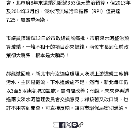
會，北市府8年來還編列超過353億元整治預算，但2013年
及2014年3月份，淡水河流域污染指標（RPI）值高達
7.25，屬嚴重污染。
市議員陳孋輝13日於市政總質詢痛批，市府淡水河整治預
算濫編，一堆不相干的項目都來搶錢，兩位市長到任前政
策卻大跳票，根本是大騙局！
郝龍斌回應，新北市府沒適度處理大漢溪上游違規工廠排
污水，主因是截流、下水道設施不足，然而，新北每年仍
以3至5％速度增加設施，需時間改善；他說，未來會再透
過兩次淡水河管理委員會交換意見；郝接著又改口說，也
許不用等到開會，可直接反映，讓兩市環保局密切溝通。