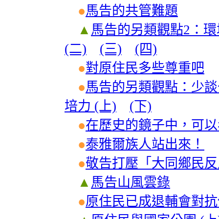
●
馬告的共管難題
▲
馬告的另類觀點2：環
(二)
(三)
(四)
●
對原住民多些尊重吧
●
馬告的另類觀點：少談
培力 (上)
(下)
●
在歷史的鏡子中，可以
●
泰雅爾族人站出來！
●
敬告打壓「大同鄉民
▲
馬告山風雲錄
●
原住民已成退輔會對抗