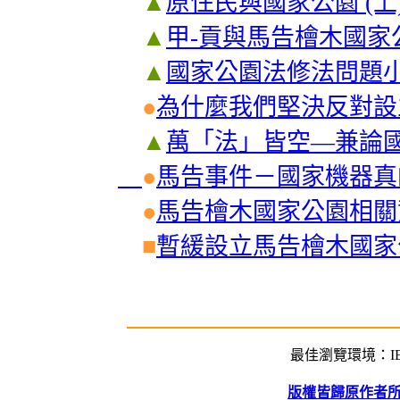
▲
原住民與國家公園 (上
▲
甲-貢與馬告檜木國家公
▲
國家公園法修法問題小註
●
為什麼我們堅決反對設
▲
萬「法」皆空—兼論國
●
馬告事件－國家機器真
●
馬告檜木國家公園相關
■
暫緩設立馬告檜木國家
最佳瀏覽環境：IE5
版權皆歸原作者