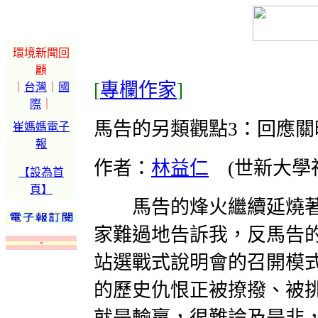
環境新聞回
顧
[
專欄作家
]
｜
台灣
｜
國
際
｜
馬告的另類觀點3：回應關
崔媽媽電子
報
作者：
林益仁
(世新大學
【設為首
頁】
馬告的烽火繼續延燒著
家難過地告訴我，反馬告
站選戰式說明會的召開模
的歷史仇恨正被撩撥、被