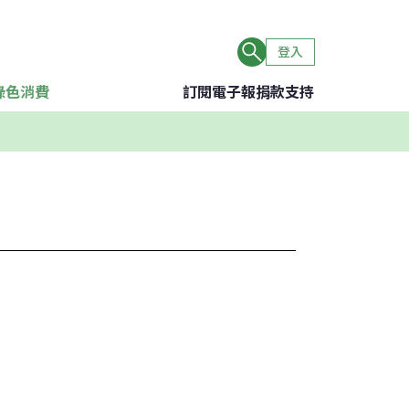
登入
綠色消費
訂閱電子報
捐款支持