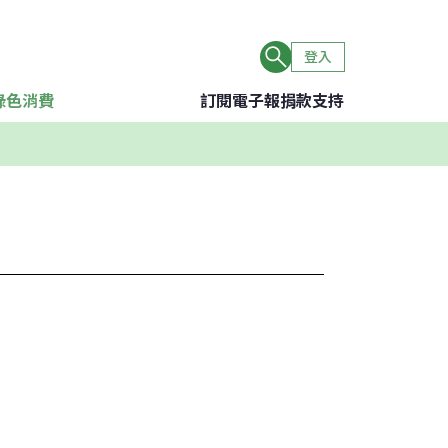
登入
綠色消費
訂閱電子報
捐款支持