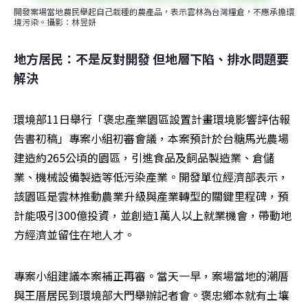
開發案場當地農民舉起自己栽種的農產品，表示雲林為台灣糧倉，不應承擔環
境污染。攝影：林昱妍
地方居民：不是反對開發 但地層下陷、排水問題要
解決
環境部11日舉行「褒忠產業園區設置計畫環境影響評估報
告書初稿」專案小組初審會議，本案預計於台糖馬光農場
建造約265公頃的園區，引進食品及飼品製造業、倉儲
業、機械設備製造等低污染產業。開發單位經濟部表示，
該園區是雲林推動農業升級與產業轉型的關鍵里程碑，預
計能吸引300億投資，並創造1萬人以上就業機會，帶動地
方經濟並留住在地人才。
專案小組建議本案補正再審。當天一早，案場當地的潮厝
與王厝居民到環境部大門舉辦記者會。褒忠鄉本就有土壤