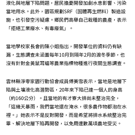
液化與地層下陷問題，居民擔憂開發加劇水患影響、污染
當地用水。此外，園區規劃SRF（固體再生燃料）製造設
施，也引發空污疑慮。鄉民們高舉自己栽種的農產，表示
「拒絕工業廢水、有毒廢氣」。
當地學校家長會的陳小姐指出，開發單位的資料仍有缺
漏，生態調查未涵蓋每年10月到隔年2月的渡冬季節，也
沒有針對金黃鼠耳蝠等農業指標物種進行夜間生態調查。
雲林縣淨零家園行動協會成員傅美雪表示，當地是地層下
陷與土壤液化高潛勢區，20年來下陷已達一個人的身高
（約160公分）。且當地的有才寮大排尚未整治完全，
「這幾天暴雨，我們當地還在淹水，很多農作物都泡在水
裡。」她表示不是反對開發，而是希望將排水系統整治完
畢、解決地層下陷再開發，以免周遭數萬頃農地受災。