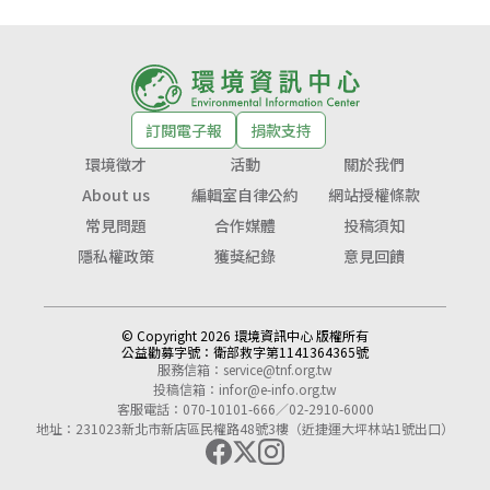
訂閱電子報
捐款支持
環境徵才
活動
關於我們
About us
編輯室自律公約
網站授權條款
常見問題
合作媒體
投稿須知
隱私權政策
獲獎紀錄
意見回饋
© Copyright 2026 環境資訊中心 版權所有
公益勸募字號：
衛部救字第1141364365號
服務信箱：
service@tnf.org.tw
投稿信箱：
infor@e-info.org.tw
客服電話：070-10101-666／02-2910-6000
地址：231023新北市新店區民權路48號3樓（近捷運大坪林站1號出口）