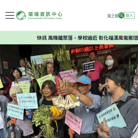
電子報
登入
快訊
風機離聚落、學校過近 彰化福漢風電案環委建議