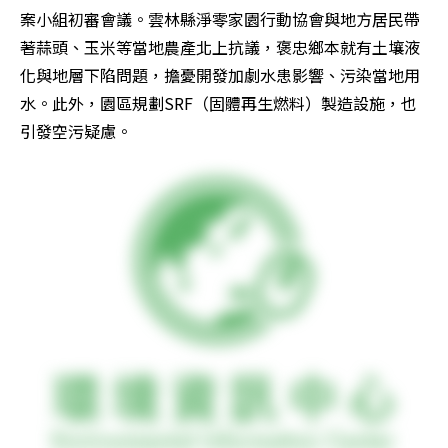
案小組初審會議。雲林縣淨零家園行動協會與地方居民帶
著蒜頭、玉米等當地農產北上抗議，褒忠鄉本就有土壤液
化與地層下陷問題，擔憂開發加劇水患影響、污染當地用
水。此外，園區規劃SRF（固體再生燃料）製造設施，也
引發空污疑慮。