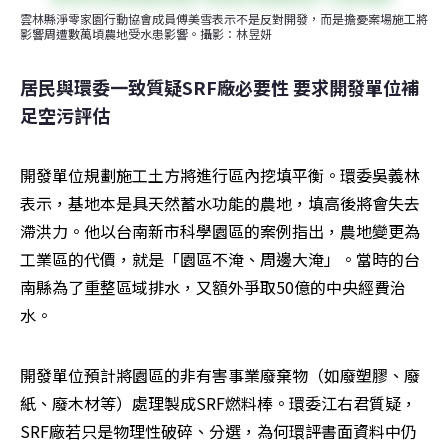
雲林縣淨零家園行動協會成員傅美雪表示不是反對開發，而是擔憂案場施工將
影響周遭數萬頃農地受水患影響。攝影：林昱妍
居民與環委一致質疑SRF廠必要性 要求開發單位補
足空污評估
開發單位規劃施工土方將進行區內挖填平衡。環委吳義林
表示，基地本是具天然蓄水功能的農地，填高後將會失去
滯洪力。他以台南新市科學園區的案例指出，農地變更為
工業區的代價，就是「園區不淹、周邊大淹」。當時的台
南縣為了重整區域排水，又額外爭取50億的中央經費治
水。
開發單位預計將園區的非有害事業廢棄物（如廢塑膠、廢
紙、廢木材等）處理製成SRF燃料棒。環委江右君質疑，
SRF廠若只是物理性破碎、分選，為何環評書面資料中仍