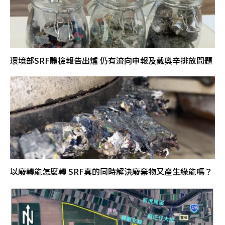
環境部SRF體檢報告出爐 仍有流向申報及戴奧辛排放問題
以廢轉能怎麼轉 SRF真的同時解決廢棄物又產生綠能嗎？