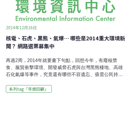
2014年12月16日
核電、石虎、黑熊、氣爆… 哪些是2014重大環境新
聞？ 網路選票募集中
再過2周，2014年就要畫下句點，回想今年，有廢核禁
食、服貿衝擊環境、開發威脅石虎與台灣黑熊棲地、高雄
石化氣爆等事件，究竟還有哪些不容遺忘、亟需公民持續
關注的環境大事呢？由台灣環境資訊協會環境資訊中心策
系列tag「年度回顧」
劃、主辦的「回望．不忘 2014十大環境新聞票選」，即日
起至29日止，提供國內外各20則重要議題，邀請網友上網
投票，選出心目中2014年的代表新聞，並依結果邀請漫畫
家量身打造時事漫畫。盼藉由圖文傳播，讓更多人更容易
認識，以行動支持環境議題。環境資訊中心自2001年起，
於每年年末辦理環境新聞回顧，與讀者共同檢視當年度重
要環境事件。環境資訊中心主任彭瑞祥表示，多年來，環