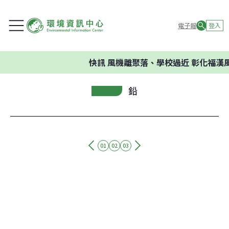
電子報
登入
快訊
風機離聚落、學校過近 彰化福漢
鉛
01
02
03