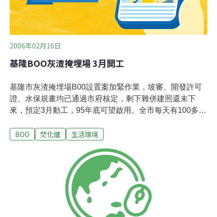
2006年02月16日
基隆BOO灰渣掩埋場 3月開工
基隆市灰渣掩埋場B00設置案加緊作業，坡審、開發許可
證、水保規畫均已通過市府核定，剩下雜併建照還未下
來，預定3月動工，95年底可望啟用。全市每天有100多噸
垃圾灰渣將進場掩埋。
BOO
焚化爐
生活環境