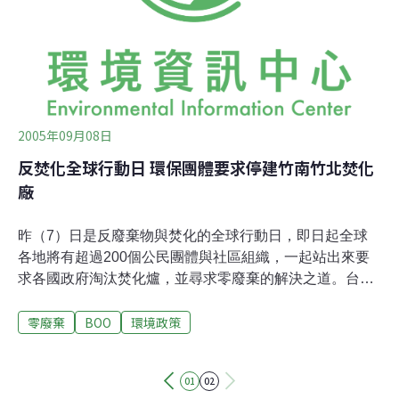
2005年09月08日
反焚化全球行動日 環保團體要求停建竹南竹北焚化
廠
昨（7）日是反廢棄物與焚化的全球行動日，即日起全球
各地將有超過200個公民團體與社區組織，一起站出來要
求各國政府淘汰焚化爐，並尋求零廢棄的解決之道。台灣
數個環保團體也共同發表聲明，要求停建竹南、竹北兩座
零廢棄
BOO
環境政策
焚化廠，並呼籲政府與民眾嚴肅面對廢棄物的問題，以源
頭減量減毒、分類回收、再使用與再利用的方式，來達到
零廢棄以及資源的永續循環，讓台灣狹小的土地免於廢棄
01
02
物與毒物的沉重負擔。發起本活動的環保團體包括：看守