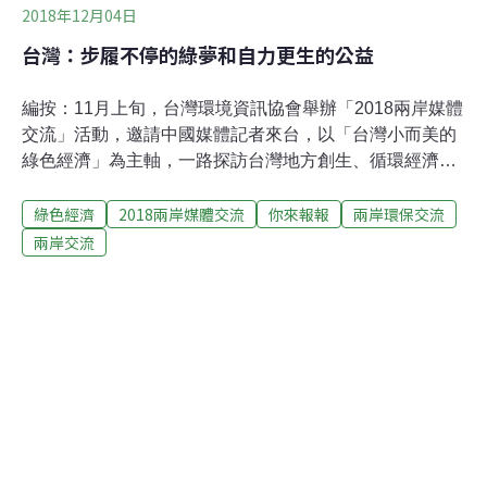
2018年12月04日
台灣：步履不停的綠夢和自力更生的公益
編按：11月上旬，台灣環境資訊協會舉辦「2018兩岸媒體
交流」活動，邀請中國媒體記者來台，以「台灣小而美的
綠色經濟」為主軸，一路探訪台灣地方創生、循環經濟及
公民電廠，領略台灣民間豐沛的環保能量。本系列文章，
綠色經濟
2018兩岸媒體交流
你來報報
兩岸環保交流
邀請中國媒體記者，以中國、媒體人的視角，來看台灣小
而美的綠色經濟案例，對照兩岸能源、減廢、在地發展的
兩岸交流
異同。這次參與台灣環境資訊協會舉辦的「『台灣小而美
的綠色經濟』兩岸媒體交流活動」。行程自台灣南端墾
丁，沿中央山脈西麓北上，一路過屏東東港、南投埔里、
新竹頂埔，最北抵新北坪林的北勢溪山溝——這兒已經是
台灣最北端的雪山山脈起點了。一路訪問的對象，總起來
可分三類，一是公益機構，如主婦聯盟； 二是社會企業，
如里山生態公司、陽光伏特家；三是純企業，但它所做項
目有很強的公益屬性和社會價值，比如藍鵲茶。 這些公益
機構和項目，看上去都不大，以陽光伏特家為例 ，起始就