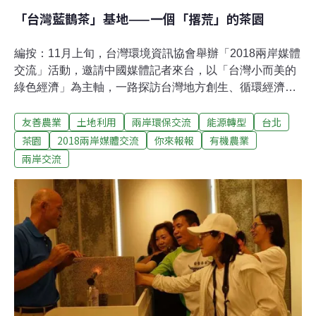
「台灣藍鵲茶」基地——一個「撂荒」的茶園
編按：11月上旬，台灣環境資訊協會舉辦「2018兩岸媒體
交流」活動，邀請中國媒體記者來台，以「台灣小而美的
綠色經濟」為主軸，一路探訪台灣地方創生、循環經濟及
公民電廠，領略台灣民間豐沛的環保能量。本系列文章，
友善農業
土地利用
兩岸環保交流
能源轉型
台北
邀請中國媒體記者，以中國、媒體人的視角，來看台灣小
而美的綠色經濟案例，對照兩岸能源、減廢、在地發展的
茶園
2018兩岸媒體交流
你來報報
有機農業
異同。綠色經濟，行動第一（4）第一站：主婦聯盟——
兩岸交流
運轉在環境保護的第一線【行程流水帳】學習整理冰箱以
減少電量使用。拿著溫度計去測量公眾場所，溫柔地堅持
提醒商家調高空調溫度。這是一雙雙搖動搖籃的手，卻緊
緊握在一起三十一年，極大推動台灣公民環境意識的提
升，也因業績彪炳，獲譽無數。作為主婦聯盟資深義工，
前任董事的璧如姐不無驕傲地拉著我們在街角的「『主婦
聯盟』文化地標」處合影。開在居民樓裡的主婦聯盟辦公
室，租用了兩個單元，一間用來辦公，一間用來開會。我
們笑說這裡應該是全小區最繁忙的單元了，鄰居不投