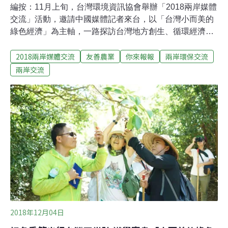
編按：11月上旬，台灣環境資訊協會舉辦「2018兩岸媒體
交流」活動，邀請中國媒體記者來台，以「台灣小而美的
綠色經濟」為主軸，一路探訪台灣地方創生、循環經濟及
公民電廠，領略台灣民間豐沛的環保能量。本系列文章，
2018兩岸媒體交流
友善農業
你來報報
兩岸環保交流
邀請中國媒體記者，以中國、媒體人的視角，來看台灣小
而美的綠色經濟案例，對照兩岸能源、減廢、在地發展的
兩岸交流
異同。一片茶園，如果不施用農藥、化肥，可能會經受蟲
害，影響產量和茶農收入，如果施用農藥、化肥，又可能
會影響茶葉品質與人體健康，甚至危害所處流域的生態環
境。能不能既要「一碗好茶」，又留住流域「一灣好
水」？「台灣藍鵲茶」的故事值得品味與借鑒。知識青年
下茶鄉，立題流域「生態收復」「台灣藍鵲茶」基地位於
台灣新北坪林，這裡是翡翠水庫集水區、北勢溪流域的上
游，台北人喝的水就從這裡來。由於地處水源保護區，坪
林的產業發展受到諸多限制。2005年之前，坪林是從台北
到台灣東岸的必經之地，旅客大多在此停車休息、
2018年12月04日