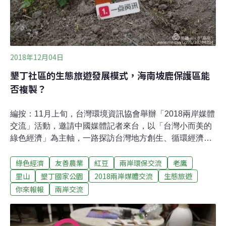
2018年12月04日
墾丁社區的生態旅遊發展模式，海南坡鹿保護區能
否複製？
編按：11月上旬，台灣環境資訊協會舉辦「2018兩岸媒體
交流」活動，邀請中國媒體記者來台，以「台灣小而美的
綠色經濟」為主軸，一路探訪台灣地方創生、循環經濟及
公民電廠，領略台灣民間豐沛的環保能量。本系列文章，
綠色經濟
友善農業
紅豆
兩岸環保交流
老鷹
邀請中國媒體記者，以中國、媒體人的視角，來看台灣小
而美的綠色經濟案例，對照兩岸能源、減廢、在地發展的
里山
墾丁國家公園
2018兩岸媒體交流
生態旅遊
異同。綠色經濟，鳥獸為證（1）飛機降落高雄機場，在
你來報報
兩岸交流
和海南相似的潮暖海風中開始這一次的台灣訪學。這一次
由台灣環境資訊協會舉辦的「兩岸環境媒體交流」為期七
天，主題是「台灣小而美的綠色經濟」。我作為海南代