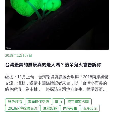
有台大城鄉所聯合茶農以「流域治理」為理念掀起的「藍
鵲茶革命」，以及「綠能玻璃」、「廢棄物再設計」、
「循環杯租賃」等不同場域的循環經濟案例。而台灣近年
所湧現出的一批致力於能源轉型的社會企業，更是我們此
行參訪的重點。「綠電生產合作社」由主婦聯盟一群媽媽
於2016年10月成立，是全台第一個以生產再生
2018年12月07日
台灣最美的風景真的是人嗎？這朵鬼火會告訴你
編按：11月上旬，台灣環境資訊協會舉辦「2018兩岸媒體
交流」活動，邀請中國媒體記者來台，以「台灣小而美的
綠色經濟」為主軸，一路探訪台灣地方創生、循環經濟及
公民電廠，領略台灣民間豐沛的環保能量。本系列文章，
綠色經濟
兩岸環保交流
里山
墾丁國家公園
邀請中國媒體記者，以中國、媒體人的視角，來看台灣小
而美的綠色經濟案例，對照兩岸能源、減廢、在地發展的
2018兩岸媒體交流
生態旅遊
你來報報
兩岸交流
異同。進入10月，台灣島南部刮起了落山風，季節輪替，