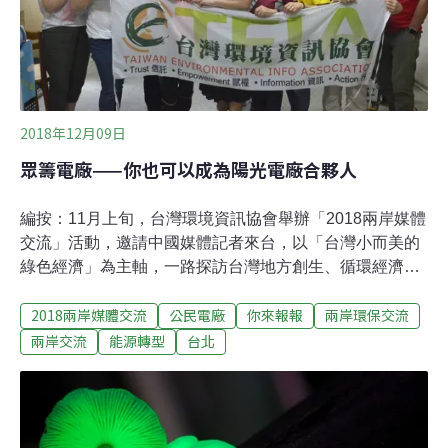
見了精神矍鑠、互助有愛的社區媽媽們，以及全情投入到
綠色經濟某一環的台大博士們。在只能看樣板戲的今天，
我喜歡沐浴在太平洋吹來的風中，它是自由的。青銀
2018年12月09日
眾籌電廠——你也可以成為陽光電廠合夥人
編按：11月上旬，台灣環境資訊協會舉辦「2018兩岸媒體
交流」活動，邀請中國媒體記者來台，以「台灣小而美的
綠色經濟」為主軸，一路探訪台灣地方創生、循環經濟及
公民電廠，領略台灣民間豐沛的環保能量。本系列文章，
2018兩岸媒體交流
公民電廠
你來報報
兩岸環保交流
邀請中國媒體記者，以中國、媒體人的視角，來看台灣小
而美的綠色經濟案例，對照兩岸能源、減廢、在地發展的
兩岸交流
能源轉型
台北
異同。此次跟隨台灣環境資訊協會組織的兩岸媒體交流團
由最南端的高雄經屏東、南投、新竹至台北、新北，一路
遊學「台灣小而美的綠色經濟」。其中，不僅有從社區營
造出發推動的里山生態旅遊和籃城書房社區文化項目，也