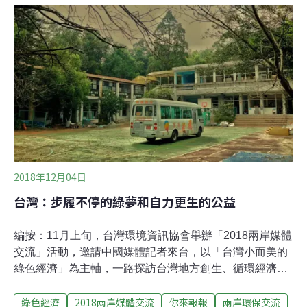
大地水氣蒸發。墾丁國家公園社頂自然公園裡的小路上，
到處可見被野豬拱翻的土壤。解說員趙銘崑說，這是野豬
在尋找蚯蚓。這個季節，蚯蚓要從乾燥的高處爬到濕潤的
低處，途經這些小路時，就成了野豬的美食。社頂位於屏
東縣恆春鎮，本為排灣族的一個部落。後來融合阿美族、
排灣族、平埔族、閩南人及客家人成為多族群社區。自
2005年起，在墾丁國家公園管理處的規劃下，將社頂的居
民自原居住地遷出，劃設出面積達128.7公頃的社頂自然公
園，以高位珊瑚礁生態、面向巴士海峽
2018年12月04日
台灣：步履不停的綠夢和自力更生的公益
編按：11月上旬，台灣環境資訊協會舉辦「2018兩岸媒體
交流」活動，邀請中國媒體記者來台，以「台灣小而美的
綠色經濟」為主軸，一路探訪台灣地方創生、循環經濟及
公民電廠，領略台灣民間豐沛的環保能量。本系列文章，
綠色經濟
2018兩岸媒體交流
你來報報
兩岸環保交流
邀請中國媒體記者，以中國、媒體人的視角，來看台灣小