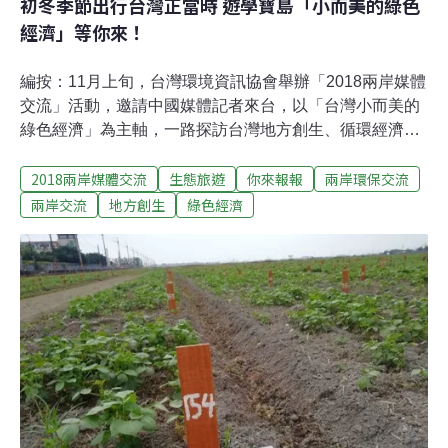
初冬季節出行台灣正當時 遊學寶島「小而美的綠色
經濟」等你來！
編按：11月上旬，台灣環境資訊協會舉辦「2018兩岸媒體
交流」活動，邀請中國媒體記者來台，以「台灣小而美的
綠色經濟」為主軸，一路探訪台灣地方創生、循環經濟及
公民電廠，領略台灣民間豐沛的環保能量。本系列文章，
2018兩岸媒體交流
生態旅遊
你來報報
兩岸環保交流
邀請中國媒體記者，以中國、媒體人的視角，來看台灣小
而美的綠色經濟案例，對照兩岸能源、減廢、在地發展的
兩岸交流
地方創生
綠色經濟
異同。11月，台灣環境資訊協會舉行了為期7天的「兩岸
環境媒體交流」活動，邀請中國大陸媒體、自媒體資深記
者和主筆，圍繞「台灣小而美的綠色經濟」的主題，一路
沿著屏東-高雄—南投—新北—台北行進，在氣候溫美的初
冬季節，研學和探索寶島「生態旅遊、在地創生、綠能經
濟」等領域發展之經驗，現在，就跟著記者記錄的精彩看
點，領略台灣山海之美的同時，一起來遊學吧。生態旅
遊：從屏東墾丁社頂部落、老鷹紅豆到南投埔里籃城書
房、榖笠合作社生態旅遊指結合在地生態與旅遊資源的複
合型旅遊活動，其原則包括創造在地經濟收入，推