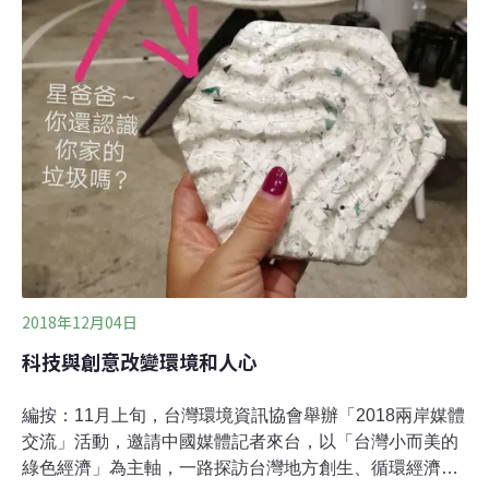
表，將持續寫下途中見聞。每篇文章都分為三個部分：行
程流水帳+訪談及評論+反思海南。第一站：探訪墾丁社區
的生態旅遊【行程流水帳】今天（20181105）一大早就直
奔墾丁，這座遠遠伸進太平洋的恆春半島，有和台灣中北
部迥乎不同的風景風俗，至少氣候格外溫暖，天空格外湛
藍，連雲層都格外的低，似乎友好地想與
2018年12月04日
科技與創意改變環境和人心
編按：11月上旬，台灣環境資訊協會舉辦「2018兩岸媒體
交流」活動，邀請中國媒體記者來台，以「台灣小而美的
綠色經濟」為主軸，一路探訪台灣地方創生、循環經濟及