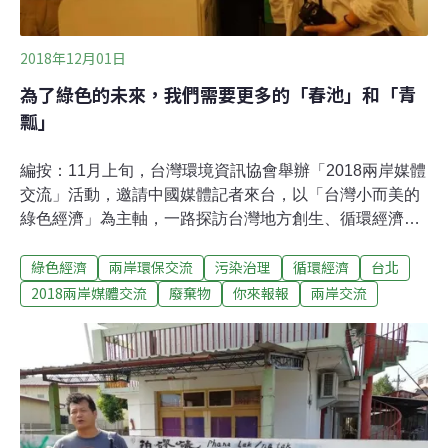
2018年12月01日
為了綠色的未來，我們需要更多的「春池」和「青
瓢」
編按：11月上旬，台灣環境資訊協會舉辦「2018兩岸媒體
交流」活動，邀請中國媒體記者來台，以「台灣小而美的
綠色經濟」為主軸，一路探訪台灣地方創生、循環經濟及
公民電廠，領略台灣民間豐沛的環保能量。本系列文章，
綠色經濟
兩岸環保交流
污染治理
循環經濟
台北
邀請中國媒體記者，以中國、媒體人的視角，來看台灣小
而美的綠色經濟案例，對照兩岸能源、減廢、在地發展的
2018兩岸媒體交流
廢棄物
你來報報
兩岸交流
異同。綠色經濟，循環救地球（3）著名的紙教堂週三週
四閉園休息，但我們還是仗著璧如姐的「威儀」，蹭到了
進園機會，還和理事長廖嘉展先生合影留念。【行程流水
帳】今天的第一站，是位於新竹的春池玻璃廠。這家玻璃
廠除了依照慣常作業那樣回收玻璃製品，銷售玻璃原料，
製作玻璃工藝品和玻璃建材以外，還有個了不起的發明：