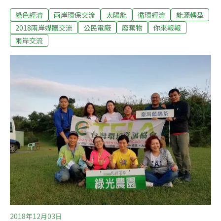
公民電廠，領略台灣民間豐沛的環保能量。本系列文章，
綠色經濟
兩岸環保交流
太陽能
循環經濟
能源轉型
邀請中國媒體記者，以中國、媒體人的視角，來看台灣小
而美的綠色經濟案例，對照兩岸能源、減廢、在地發展的
2018兩岸媒體交流
公民電廠
廢棄物
你來報報
異同。綠色經濟，公民電力（5）【行程流水帳】今天拜
兩岸交流
訪的三家單位都有點意思。第一家「一人一千瓦」，第二
家「陽光伏特家」都是公民電廠。第三家「小智研發」，
運用設計力量賦予垃圾新生，腦洞大開創新改變生活。和
前幾天參訪單位不同，今天的三家單位據我所知在內地尚
無類似項目，所以聽起來特別新鮮有趣，感觸頗多。「一
人一千瓦」是經營太陽能屋頂項目的社會企業。一個人投
資十萬元台幣（折合人民幣兩萬元）就可以成為項目股
東，通過架設屋頂太陽能小型發電站，賣電給台電公司獲
取收益。可是這家企業最打動我的地方不是它的節能
2018年12月03日