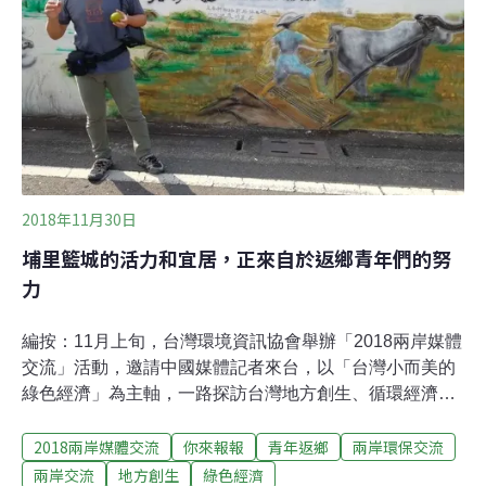
玻璃製作的「輕質節能磚」。這款磚，第一，輕。手無縛
雞之力的人都可以輕鬆搬起好多塊，只比泡沫略重。第
二，隔音。很大聲的音響，蓋上這塊磚，世界立刻清淨
了。第三，也是最厲害的，一千度高溫的火槍對著磚燒
2018年11月30日
埔里籃城的活力和宜居，正來自於返鄉青年們的努
力
編按：11月上旬，台灣環境資訊協會舉辦「2018兩岸媒體
交流」活動，邀請中國媒體記者來台，以「台灣小而美的
綠色經濟」為主軸，一路探訪台灣地方創生、循環經濟及
公民電廠，領略台灣民間豐沛的環保能量。本系列文章，
2018兩岸媒體交流
你來報報
青年返鄉
兩岸環保交流
邀請中國媒體記者，以中國、媒體人的視角，來看台灣小
而美的綠色經濟案例，對照兩岸能源、減廢、在地發展的
兩岸交流
地方創生
綠色經濟