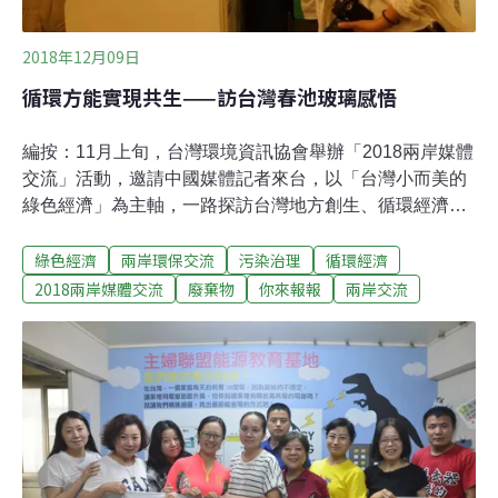
2018年12月09日
循環方能實現共生——訪台灣春池玻璃感悟
編按：11月上旬，台灣環境資訊協會舉辦「2018兩岸媒體
交流」活動，邀請中國媒體記者來台，以「台灣小而美的
綠色經濟」為主軸，一路探訪台灣地方創生、循環經濟及
公民電廠，領略台灣民間豐沛的環保能量。本系列文章，
綠色經濟
兩岸環保交流
污染治理
循環經濟
邀請中國媒體記者，以中國、媒體人的視角，來看台灣小
而美的綠色經濟案例，對照兩岸能源、減廢、在地發展的
2018兩岸媒體交流
廢棄物
你來報報
兩岸交流
異同。人的一生會有多少次的偶遇，又會有多少次兌現間
隔年的機會？十一月的我，美國回來後的兩年多里，第一
次忙碌中略帶焦慮。猶憶起，幾個月前跟老郭約過，這一
趟的台灣之行。不到兩個小時，便接到了溫柔的問候，高
雄到了。台灣並不是第一次來，但高雄的霧霾卻是第一次
見，第一次知道寶島內的人民也有空氣質量的困擾。開
始，認真檢視此次行程的主題。這一路從墾丁到台北，遇