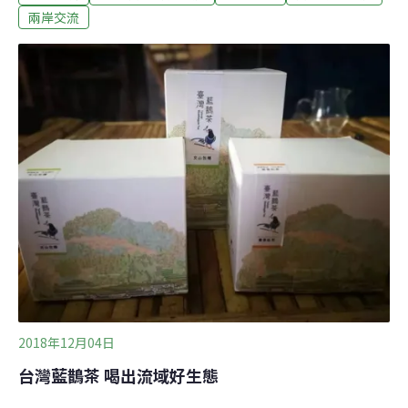
而美的綠色經濟案例，對照兩岸能源、減廢、在地發展的
兩岸交流
異同。這次參與台灣環境資訊協會舉辦的「『台灣小而美
的綠色經濟』兩岸媒體交流活動」。行程自台灣南端墾
丁，沿中央山脈西麓北上，一路過屏東東港、南投埔里、
新竹頂埔，最北抵新北坪林的北勢溪山溝——這兒已經是
台灣最北端的雪山山脈起點了。一路訪問的對象，總起來
可分三類，一是公益機構，如主婦聯盟； 二是社會企業，
如里山生態公司、陽光伏特家；三是純企業，但它所做項
目有很強的公益屬性和社會價值，比如藍鵲茶。 這些公益
機構和項目，看上去都不大，以陽光伏特家為例 ，起始就
是一個屋頂、十幾片太陽能板這樣的小動作，
2018年12月04日
台灣藍鵲茶 喝出流域好生態