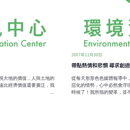
2007年11月30日
帶點熱情和悲憫 尋求創
視大地的價值，人與土地的
從每天形形色色媒體報導中
遠比經濟價值還要廣泛，我
惡化的情勢，心中必然會浮
的價值。」
時候了！我所指的變革，並
常把生物多樣性的價值視為
觀點或危機意識所做的改革
性的價值並不這麼明顯。由
產生的高層次的轉化。很顯
家必須能夠很清楚地向一般
一階層所做的任何改革，即
生物多樣性及其價值？環境
混亂！當我們審視現今糾結
應的詞彙，即：工具性價值
境的破壞，也許會自問怎樣