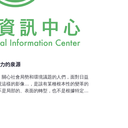
造力的泉源
，關心社會局勢和環境議題的人們，面對日益
現這樣的影像…，是該有某種根本性的變革的
不是局部的、表面的轉型，也不是根據特定的
。而是在我們全然了解心智的重要性之後，所
然的，缺乏對這一基本課題的了解，無論在哪
便暫時是有助益的，也終將引起更多的痛苦與
不清的貧富問題、政經問題、人性的沉淪、環
才能從這混沌的局勢中跳脫出來，這一切將導