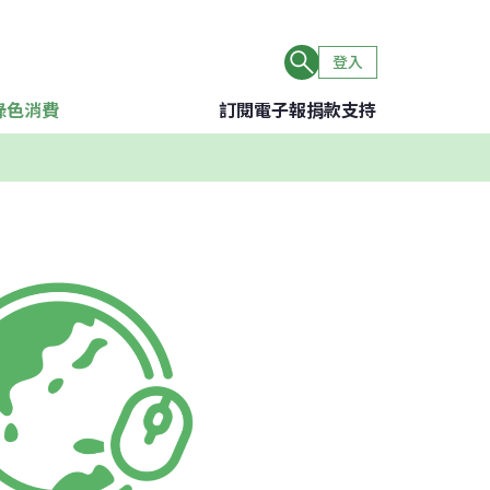
登入
綠色消費
訂閱電子報
捐款支持