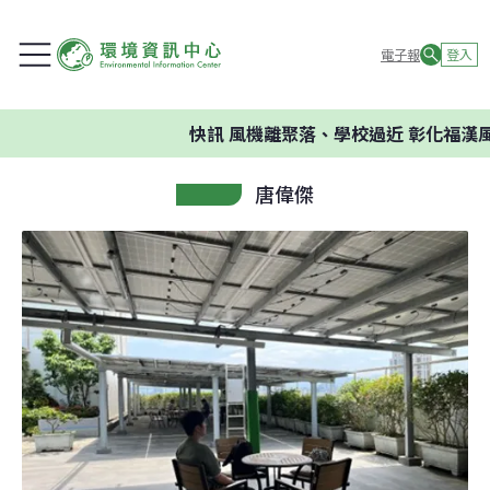
電子報
登入
快訊
風機離聚落、學校過近 彰化福漢
唐偉傑