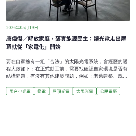
2026年05月19日
唐偉傑／解放家庭，落實能源民主：讓光電走出屋
頂就從「家電化」開始
要在自家擁有一組「合法」的太陽光電系統，會經歷的過
程大致如下：在正式動工前，需要找確認自家環境是否有
結構問題，有沒有其他建築問題，例如：老舊建築、既存
違建等。之後，必須先向地方政府取得「同意備案」，並
陽台小光電
綠電
屋頂光電
太陽光電
公民電廠
處理複雜的免雜照證明；若涉及與電網的物理連結，還得
跨過台電的「併聯審查」大關。這僅僅是開端，完工後還
需向能源署或地方機關申請「設備登記」，並納入每年的
光電模組回收費體系。其門檻之高，讓參與再生能源發電
成為了一種「特權」（Privilege）。數據背後的困境——
被遺忘的80%都市公民如果說，行政程序的繁瑣尚能仰賴
專業代辦，但都會區的住宅型態，卻是民眾難以跨越的物