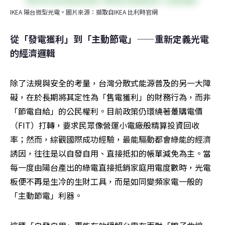
IKEA 陽台微型光電。圖片來源：擷取自IKEA 比利時官網
從「發電獲利」到「主動節電」——重新定義光電
的經濟邏輯
除了法規與安全的考量，台灣分散式能源普及的另一大障
礙，在於長期將其定性為「售電獲利」的財務行為，而非
「節電自給」的公民權利。目前政策仍環繞著躉購電價
（FIT）打轉，要求民眾像營運小電廠般精算投資回收
率；然而，綜觀國際成功經驗，最能驅動都會綠能的經濟
誘因，往往是以自發自用、直接抵扣的帳單減免為主。當
每一度由陽台產出的綠電直接抵銷家庭用電度數時，光電
板便不再是生冷的生財工具，而是如同變頻家電一般的
「主動節電」利器。