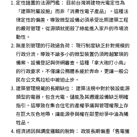
定性錯置的法源門檻： 目前台灣將建物光電定性為
「建築附屬設施」而非「消費性電子產品」。這種法
律定性的偏差，導致微型設備必須承受比照建築工程
的嚴苛管理，從源頭就扼殺了綠能進入家戶的市場流
動性。
無差別管理的行政過負荷： 現行制度缺乏針對規模的
行政分流，導致不論多小的微型裝置仍須跨越繁瑣的
備案、設備登記與併網審查。這種「拿大砲打小鳥」
的行政要求，不僅讓公務體系疲於奔命，更讓一般公
民在公文馬拉松中被迫止步。
建築管理規範的長期缺位： 建築法規中對於裝設能源
類型的電器，包含光電、儲能及其週邊設備缺乏明確
指引。這導致在集合住宅的產權爭議與管理權限上存
在巨大灰色地帶，讓能源參與權在鄰里紛爭中淪為犧
牲品。
經濟誘因與調度邏輯的脫鉤： 政策長期偏重「售電獲