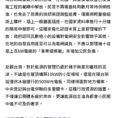
電工程的範疇中解放。民眾不再需要耗時數月等待併網核
准，也免去了昂貴的技師簽證與監造費，僅需將輕量模組
掛上欄杆、插上一般牆面插座，在國家資料庫進行十分鐘
的簡易申報即可。這種家電化認證本質上是管理權的下
放：政府認同瓦數極小的設備對電網安全影響微乎其微，
在地的自發自用甚至可以為電網減負，不應以管理幾十或
是上百kW電廠的「事業級規範」來增加公民負擔。
反觀台灣，對於能源的管理仍處於幾乎無差別審核的泥
淖。不論是在屋頂構築10kW的小型場域，還是在陽台架
設僅供冰箱運行的500W光電板，同樣得面對地方備案、
中央登記與台電併聯的多重關卡。這種行政資源的錯置，
不僅讓公務體系疲於奔命，更讓能源自主淪為都會小民眼
中遙不可及的奢求。