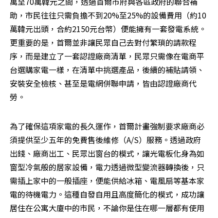
萬至70萬韓元之間，透過首爾市府與各區政府的聯合補
助，市民往往只需負擔不到20%至25%的設備費用（約10
萬韓元出頭，合約2150元台幣）便能擁有一套發電系統。
更重要的是，首爾並非讓民眾自己去對付繁瑣的請款程
序，而是建立了一套認證廠商清單，民眾只需像在電商平
台選購家電一樣，在清單中挑選產品，後續的補貼請領、
安裝安全檢核、甚至是電網併聯申請，皆由認證廠商代
勞。
為了確保這項家電的長久運作，首爾計畫強制要求廠商必
須提供至少五年的免費售後維修（A/S）服務。透過政府
出錢、廠商出工、民眾出窗台的模式，讓光電板化身為如
窗型冷氣般的居家設備，電力透過微型變流器轉換後，只
需插上家中的一般插座，便能供給冰箱、電風扇等基本家
電的待機電力。這種自發自用且高度簡化的模式，成功讓
居住在公寓大廈中的市民，不論你是住在哪一層都有使用