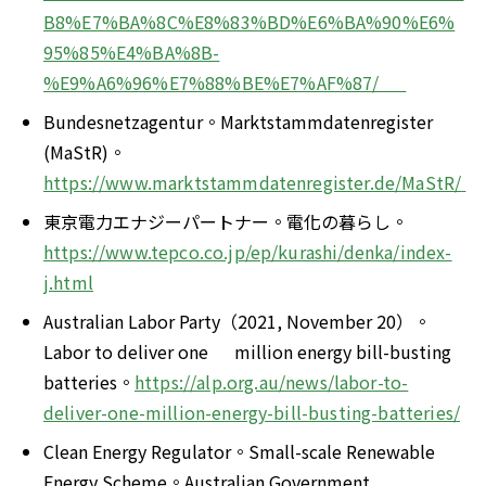
B8%E7%BA%8C%E8%83%BD%E6%BA%90%E6%
95%85%E4%BA%8B-
%E9%A6%96%E7%88%BE%E7%AF%87/      
Bundesnetzagentur。Marktstammdatenregister      
(MaStR)。
https://www.marktstammdatenregister.de/MaStR/ 
東京電力エナジーパートナー。電化の暮らし。
https://www.tepco.co.jp/ep/kurashi/denka/index-
j.html
Australian Labor Party（2021, November 20）。
Labor to deliver one      million energy bill-busting 
batteries。
https://alp.org.au/news/labor-to-
deliver-one-million-energy-bill-busting-batteries/
Clean Energy Regulator。Small-scale Renewable      
Energy Scheme。Australian Government.