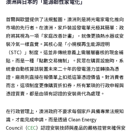
澳洲與日本的「能源韌性家電化」
首爾與歐盟提供了法規藍圖，澳洲則是將光電家電化推向
市場的先行者。在澳洲，家戶裝設發電單元極其簡單：政
府將其視為一項「家庭改善計畫」，就像更換熱水器或安
裝冷氣一樣直覺。其核心是「小規模再生能源證明
（STC）」制度。這並非傳統意義上需層層審核的現金補
貼，而是一種「點數交易機制」。民眾在購買設施時，系
統會自動核算該裝置未來二十年的發電潛力並轉換為憑
證，廠商則直接在報價單上扣抵這筆憑證價值。對消費者
而言，這項制度更像購買折扣券，所有繁瑣的行政申報與
憑證買賣，都是由領有認證的安裝商代為處理。
在行政管理上，澳洲政府不要求每個家戶具備專業法規知
識，才能完成申請，而是透過 Clean Energy 
Council（
CEC
）認證安裝技師與產品的嚴格控管來確保安