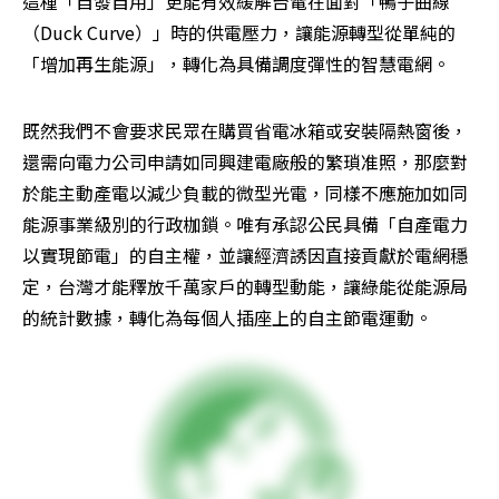
這種「自發自用」更能有效緩解台電在面對「鴨子曲線
（Duck Curve）」時的供電壓力，讓能源轉型從單純的
「增加再生能源」，轉化為具備調度彈性的智慧電網。
既然我們不會要求民眾在購買省電冰箱或安裝隔熱窗後，
還需向電力公司申請如同興建電廠般的繁瑣准照，那麼對
於能主動產電以減少負載的微型光電，同樣不應施加如同
能源事業級別的行政枷鎖。唯有承認公民具備「自產電力
以實現節電」的自主權，並讓經濟誘因直接貢獻於電網穩
定，台灣才能釋放千萬家戶的轉型動能，讓綠能從能源局
的統計數據，轉化為每個人插座上的自主節電運動。