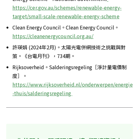
https://cer.gov.au/schemes/renewable-energy-
target/small-scale-renewable-energy-scheme
Clean Energy Council。Clean Energy Council。
https://cleanenergycouncil.org.au/
許瑛娟 (2024年2月)。太陽光電併網技術之挑戰與對
策。《台電月刊》，734期。
Rijksoverheid。Salderingsregeling［淨計量電價制
度］。
https://www.rijksoverheid.nl/onderwerpen/energie
-thuis/salderingsregeling 