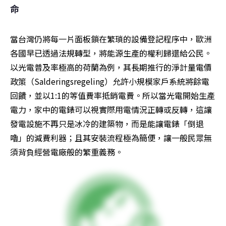
命
當台灣仍將每一片面板鎖在繁瑣的設備登記程序中，歐洲
各國早已透過法規轉型，將能源生產的權利歸還給公民。
以光電普及率極高的荷蘭為例，其長期推行的淨計量電價
政策（Salderingsregeling）允許小規模家戶系統將餘電
回饋，並以1:1的等值費率抵銷電費。所以當光電開始生產
電力，家中的電錶可以視實際用電情況正轉或反轉，這讓
發電設施不再只是冰冷的建築物，而是能讓電錶「倒退
嚕」的減費利器；且其安裝流程極為簡便，讓一般民眾無
須背負經營電廠般的繁重義務。