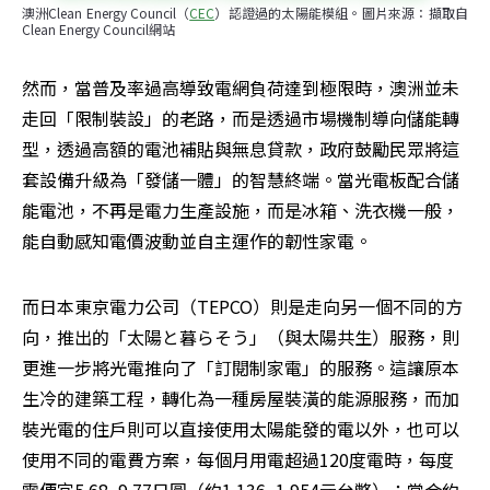
澳洲Clean Energy Council（
CEC
）認證過的太陽能模組。圖片來源：擷取自
Clean Energy Council網站
然而，當普及率過高導致電網負荷達到極限時，澳洲並未
走回「限制裝設」的老路，而是透過市場機制導向儲能轉
型，透過高額的電池補貼與無息貸款，政府鼓勵民眾將這
套設備升級為「發儲一體」的智慧終端。當光電板配合儲
能電池，不再是電力生產設施，而是冰箱、洗衣機一般，
能自動感知電價波動並自主運作的韌性家電。
而日本東京電力公司（TEPCO）則是走向另一個不同的方
向，推出的「太陽と暮らそう」（與太陽共生）服務，則
更進一步將光電推向了「訂閱制家電」的服務。這讓原本
生冷的建築工程，轉化為一種房屋裝潢的能源服務，而加
裝光電的住戶則可以直接使用太陽能發的電以外，也可以
使用不同的電費方案，每個月用電超過120度電時，每度
電便宜5.68~9.77日圓（約1.136~1.954元台幣）；當合約