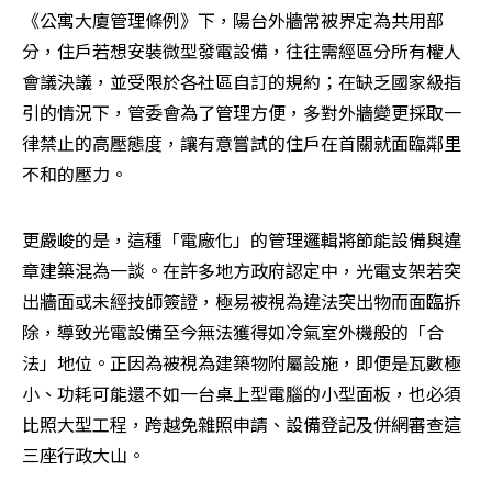
《公寓大廈管理條例》下，陽台外牆常被界定為共用部
分，住戶若想安裝微型發電設備，往往需經區分所有權人
會議決議，並受限於各社區自訂的規約；在缺乏國家級指
引的情況下，管委會為了管理方便，多對外牆變更採取一
律禁止的高壓態度，讓有意嘗試的住戶在首關就面臨鄰里
不和的壓力。
更嚴峻的是，這種「電廠化」的管理邏輯將節能設備與違
章建築混為一談。在許多地方政府認定中，光電支架若突
出牆面或未經技師簽證，極易被視為違法突出物而面臨拆
除，導致光電設備至今無法獲得如冷氣室外機般的「合
法」地位。正因為被視為建築物附屬設施，即便是瓦數極
小、功耗可能還不如一台桌上型電腦的小型面板，也必須
比照大型工程，跨越免雜照申請、設備登記及併網審查這
三座行政大山。