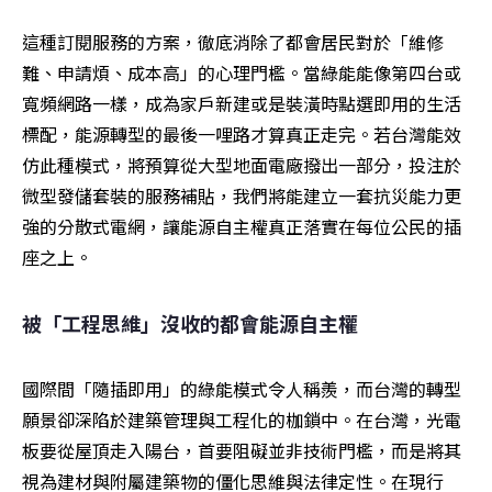
這種訂閱服務的方案，徹底消除了都會居民對於「維修
難、申請煩、成本高」的心理門檻。當綠能能像第四台或
寬頻網路一樣，成為家戶新建或是裝潢時點選即用的生活
標配，能源轉型的最後一哩路才算真正走完。若台灣能效
仿此種模式，將預算從大型地面電廠撥出一部分，投注於
微型發儲套裝的服務補貼，我們將能建立一套抗災能力更
強的分散式電網，讓能源自主權真正落實在每位公民的插
座之上。
被「工程思維」沒收的都會能源自主權
國際間「隨插即用」的綠能模式令人稱羨，而台灣的轉型
願景卻深陷於建築管理與工程化的枷鎖中。在台灣，光電
板要從屋頂走入陽台，首要阻礙並非技術門檻，而是將其
視為建材與附屬建築物的僵化思維與法律定性。在現行