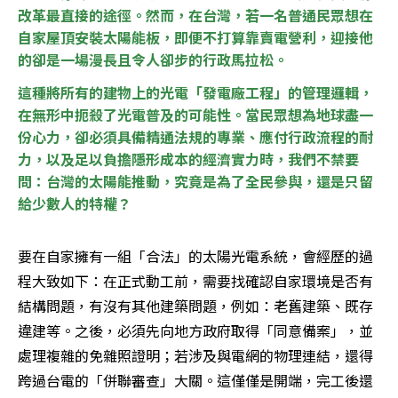
改革最直接的途徑。然而，在台灣，若一名普通民眾想在
自家屋頂安裝太陽能板，即便不打算靠賣電營利，迎接他
的卻是一場漫長且令人卻步的行政馬拉松。
這種將所有的建物上的光電「發電廠工程」的管理邏輯，
在無形中扼殺了光電普及的可能性。當民眾想為地球盡一
份心力，卻必須具備精通法規的專業、應付行政流程的耐
力，以及足以負擔隱形成本的經濟實力時，我們不禁要
問：台灣的太陽能推動，究竟是為了全民參與，還是只留
給少數人的特權？
要在自家擁有一組「合法」的太陽光電系統，會經歷的過
程大致如下：在正式動工前，需要找確認自家環境是否有
結構問題，有沒有其他建築問題，例如：老舊建築、既存
違建等。之後，必須先向地方政府取得「同意備案」，並
處理複雜的免雜照證明；若涉及與電網的物理連結，還得
跨過台電的「併聯審查」大關。這僅僅是開端，完工後還