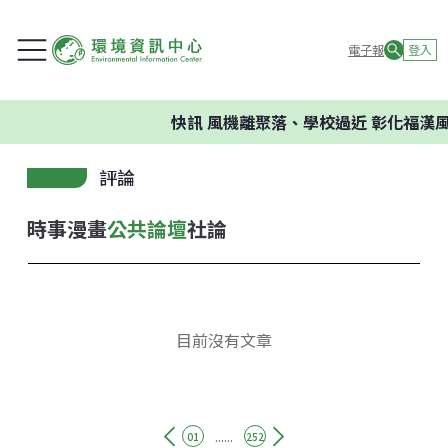
電子報
登入
快訊
風機離聚落、學校過近 彰化福漢
評論
時事漫畫
公共論壇
社論
目前沒有文章
......
01
252