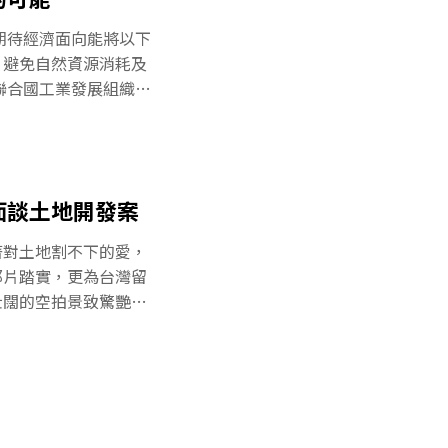
景緻卻成了幾乎包圍全
川傾瀉而出的不明鮮豔
期待經濟面向能將以下
海岸地形，讚嘆瞬間變
、避免自然資源消耗及
領許多島民一覽這位於
聯合國工業發展組織拍
開發、水土流失的強烈
已經成為老生常談，人
掠即逝，像是島嶼之歌
常氣候下農產品不穩定
眾腦海。其實海岸變遷
班機起飛、許多自然資
灣環境資訊協會於去年
濟損失…等。如果你認
面談土地開發案
境因子危機沒有關係，
餘，竟不知自然資源無
著對土地割不下的愛，
美食中一點一滴消耗。
那片踏實，更為台灣留
來由於開發的持續，環
壯闊的空拍景致驚艷全
速氣候變遷的潛在風
灣土地那深的見骨的破
工廠的廢水廢氣廢料在
眾過於絕望，貼心的齊
將汙染施加空氣、土
尾。其中一段是苗栗灣
，一般觀眾看著有機農
但了解背後故事的人，