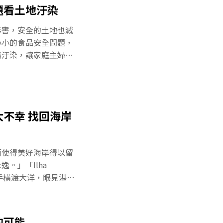
境造成不良影響，藉以
題看土地汙染
不少民間團體，選擇從
發案分別在中央環保
毒害，安全的土地也減
這個審查，將由「環境
小小的食品安全問題，
學者所組成的環評委
屬汙染，讓家庭主婦疲
有重大影響之虞的案
震撼人心的汙染畫面，
評。而其他對環境影響
，以及宜蘭不噴農藥的
則在第一階段就決定通
「蟲吃剩下的，才是我
明了有越來越多像他們
不幸 找回海岸
也有了一線希望。不過
很多民俗節慶的畫面，
到這些問題，多數還是
而使得美好海岸得以留
那個矛盾和衝突；或甚
。」「Ilha
藥殘留而改吃罐頭食
水手橫渡大洋，眼見湛藍
，皆不禁讚其美麗。彼
舞台，逐漸展現、磨練
400多年後的今日，
的可能