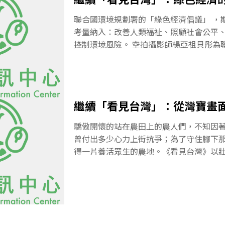
若水手們再次自海上眺望，昔日諸多秀麗
島的灰色水泥消波塊堤防、大雨後經由河
聯合國環境規劃署的「綠色經濟倡議」 ，
汙水、以及很一致地佈滿各式垃圾的多樣
考量納入：改善人類福祉、照顧社會公平
了惋嘆！當《看見台灣》從高空俯瞰，帶
控制環境風險。 空拍攝影師楊亞祖貝彤為
西太平洋上的島國風貌，相較於高山過度
攝的綠色經濟概念影片。如今，氣候變遷
與震撼效果，海岸問題卻如過境候鳥般飛
們對怪異天氣現況也越來越習以為常。異
中點綴的悲傷音符，輕易地滑進又滑出觀
生長收成而導致價格波動、極端氣候影響
與破壞的劇烈程度並不亞於島上陸地，台
源的供應也因環境因素影響、造成各種經
繼續「看見台灣」：從灣寶畫
（20
為自己的企業、公司、機構與這些自然環
那就錯了，住在城市中的我們享受便利之
驕傲開懷的站在農田上的農人們，不知因
形中在你辦公室、家裡、逛街血拚、享受
曾付出多少心力上街抗爭；為了守住腳下
但我們能做些什麼兼顧經濟及環保？近年
得一片養活眾生的農地。《看見台灣》以
境的破壞，自然資源遭過度取得利用，加
台民眾，看見美麗之外，更帶觀眾俯瞰台
險，使得部分企業營運面臨危機。而多數
壞傷痕。在震撼、痛心之下，為了不讓觀
不經特殊處理後任意排放，更直接無情地
柏林導演以幾段友善土地的實際行動作結
地，進而影響無數
寶地區的洪箱女士與眾人彎腰種田的畫面
田欣欣向榮，會為灣寶的豐收感到開心；