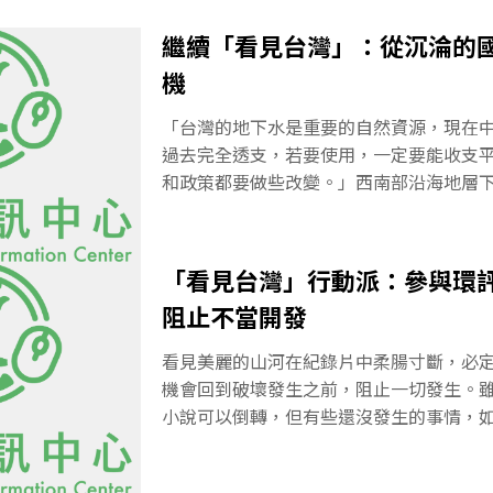
繼續「看見台灣」：從沉淪的國
機
「台灣的地下水是重要的自然資源，現在
過去完全透支，若要使用，一定要能收支
和政策都要做些改變。」西南部沿海地層
水倒灌後，積水不退，跟著《看見台灣》
期能庇蔭子孫的祖墳也泡湯；如此荒唐的
限制超抽地下水，而使得先人的陵寢也受
「看見台灣」行動派：參與環評
土，以及失落的地下水資源，要如何才能
阻止不當開發
知道？承辦地層下陷防治的水利署台北辦
示，是以內政部「一等水準點」為基準，
看見美麗的山河在紀錄片中柔腸寸斷，必
各地區標準點，計算出相對高度所得的結
機會回到破壞發生之前，阻止一切發生。
區位，居民是無感的，只能透過建築物的
小說可以倒轉，但有些還沒發生的事情，
地層下陷最嚴重的區域，每年以5～7公分的
會。想讓美麗的台灣遠離不當開發的魔爪
林縣元長鄉以年10公分的速度沉陷，200
參與監督。我國的環境影響評估法在 199
的速度下陷，目前元長鄉則為5～7公分，