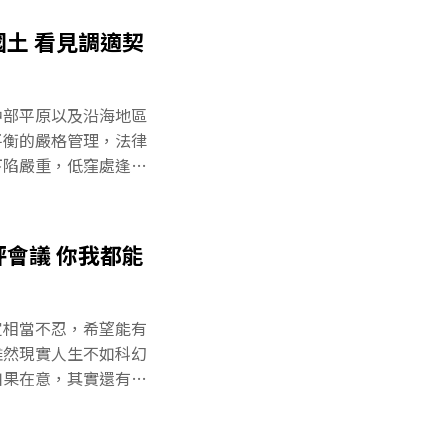
土 看見調適契
中部平原以及沿海地區
平衡的嚴格管理，法律
下陷嚴重，低窪處逢海
導演的鏡頭，那些原本
景象原可避免，卻因無
害。面對逐漸沉淪的國
會議 你我都能
扭轉局勢？地層下陷怎
公室水文三科人員表
每年在固定時間，對照
定相當不忍，希望能有
果。即使位於地層下陷
雖然現實人生不如科幻
改變得知。虎尾是已知
如果在意，其實還有機
速度下陷。2003年雲
，公民可以從環評制度
5年雲林沿海則以3公分
4年實行，開宗明義表示
速度減緩的原因，疑似