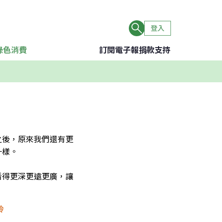
登入
綠色消費
訂閱電子報
捐款支持
之後，原來我們還有更
樣。

看得更深更遠更廣，讓
玲