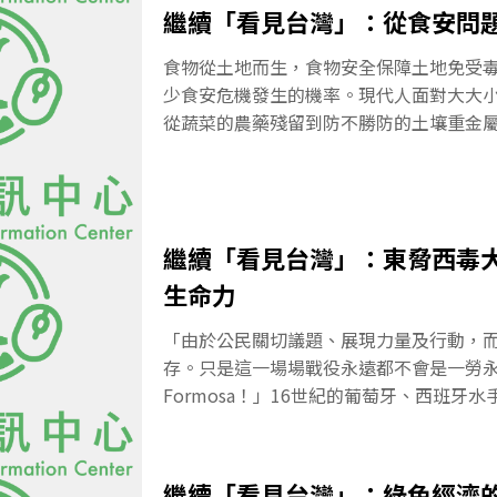
立法精神是「為預防及減輕開發行為對環
繼續「看見台灣」：從食安問
與枯
達成環境保護之目的」。因此，也已經有
監督環評來守護環境。依照開發規模，開
食物從土地而生，食物安全保障土地免受
署，或各地方縣市環保局進行環評審查。
少食安危機發生的機率。現代人面對大大
影響評估審查委員會」負責進行，由專家
從蔬菜的農藥殘留到防不勝防的土壤重金
員，將在第一階段的環評時，篩選對環境
於應付。而在電影《看見台灣》中，除了
件，以進入過程較詳實嚴謹的第二階段環
也提到苗栗的「土地正義女俠」洪箱大姐
輕微或者對環境明顯有重大影響的案件，
農夫賴青松，他們倆人秉持著老農哲學：
過或直接否決。
們的。」在食安風暴風雲變色的今日，證
繼續「看見台灣」：東脅西毒大
這樣的人珍惜台灣、珍惜土地，未來似乎
在介紹這兩人之前，《看見台灣》安排了
生命力
齊柏林導演藉此表達，其實一般老百姓碰
「由於公民關切議題、展現力量及行動，
只能祈求上天風調雨順，他們並無法解決
存。只是這一場場戰役永遠都不會是一勞永逸
至有民眾就此因噎廢食，因害怕蔬菜有農
Formosa！」16世紀的葡萄牙、西班牙
品。
海水襯著山影起伏、翠樹連綿的蓊鬱島影
時全球海上貿易方興未艾，台灣初登國際
出包容多元、海洋性格的輝煌。場景跳轉，
繼續「看見台灣」：綠色經濟