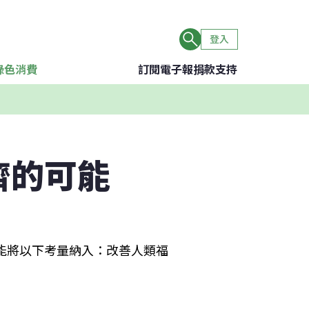
登入
綠色消費
訂閱電子報
捐款支持
濟的可能
能將以下考量納入：改善人類福
。