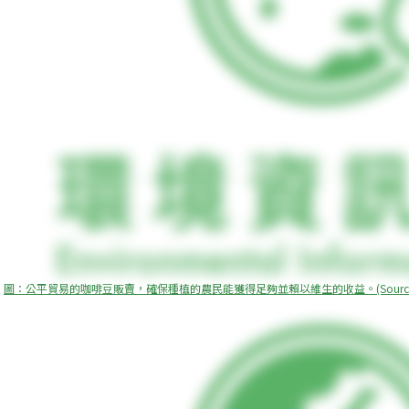
圖：公平貿易的咖啡豆販賣，確保種植的農民能獲得足夠並賴以維生的收益。(Source: Eric Mag