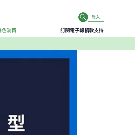
登入
綠色消費
訂閱電子報
捐款支持