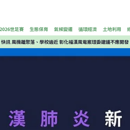
2026世足賽
生態保育
氣候變遷
循環經濟
土地利用
快訊
風機離聚落、學校過近 彰化福漢風電案環委建議不應開發