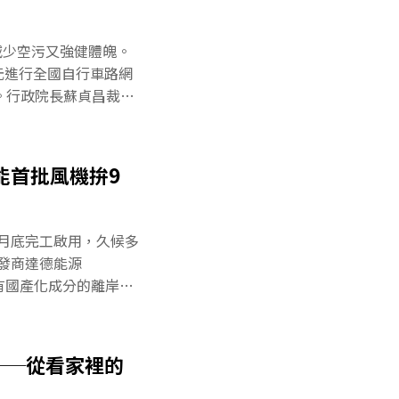
為決策者在後疫情時代
持能源轉型的政策，或
減少空污又強健體魄。
轉型並增加工作機會，
元進行全國自行車路網
期間奄奄一息的全球經
。行政院長蘇貞昌裁
注綠色融資平台，分別來
車路網，未來也要建構
DP）1.55億美元、
意見，也啟用了「全國
道，做為未來改善參
能首批風機拚9
、觀光遊憩為主自行車曾
送信都騎「鐵馬」，二
具。隨著科技發展，燃
月底完工啟用，久候多
運動、遊憩的活動，而
發商達德能源
行車品牌。然而，大量
有國產化成分的離岸風
空氣污染與碳排放，隨
始分批啟用發電，預計
行車，容易塞車的城市
風電技術根留台灣 經濟
要政策，積極發展離岸
──從看家裡的
制引導風電產業國產
台灣，帶動國內產業發