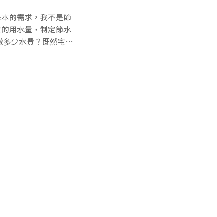
濟部表示，國內產業過
基本的需求，我不是節
面臨許多技術上的學習
家的用水量，制定節水
質良率偏低，亦有發生
克服銲接技術瓶頸，量
水量。依據我自己在數
，是位於苗栗縣竹南外
可能有超過九成的人不
支風機、合計裝置容量
00公升；「基本費」
算，口徑越大基本費越
。另外，大樓用戶會再
弄髒了，要經過下水道
的帳單，兩口人最近一
17度的水就是1萬
每人每日用水