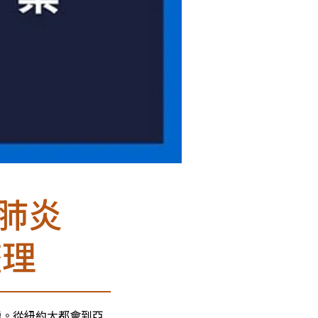
肺炎
整理
巨變。從紐約大都會到亞