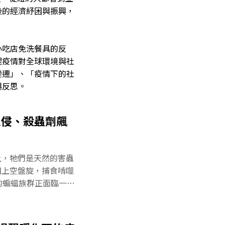
後的經濟紓困與振興，
小吃店免洗餐具的反
理疫情對全球環境與社
變遷」、「疫情下的社
與反思。
入侵、殺蟲劑飆
上，牠們是天然的害蟲
田上空盤旋，捕食啃噬
的蝙蝠族群正面臨一種
衡，可能正影響著害蟲
被誤解的生態守護者蝙
誤解的動物之一。舉例