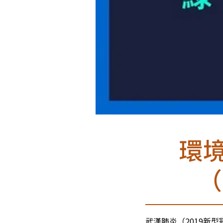
環
（
武漢肺炎（2019新型