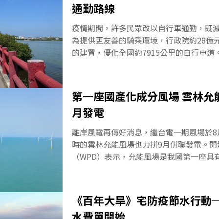
通勤路線
步解封、重啟經濟活動之際，綠色復甦成
的救經濟手段，不管是資金挹注、傾向支
疫情期間，許多民眾改以自行車通勤，既
透過逐步邁向淨零碳排的過程，促進產業
為提供更友善的騎乘環境，行政院約28億
也就是透過綠色經濟「電擊」COVID-19
的建置，優化全國約7915公里的自行車道
濟。亞洲開發銀行2日宣布6.65億美金挹
示，交通部須在最短時間內串聯全國自行
自英國政府1.51億美元、義大利國有銀行（C
通勤路線。交通部為了解民眾對自行車道
歐盟5000
自行車單一總入口網」，提供車友回饋管
第一座國產化成分風場 雲林允
考。台灣自行車道近8000公里 多以運動
月發電
是台灣人最主要的交通工具，早年送貨、
戰時期日軍甚至把「自轉車」視作戰場工
離岸風電再傳好消息，繼台電一期風場於8
油汽機車逐漸取代腳踏車，騎單車轉變為
時的雲林允能風場也力拼9月併聯發電。開
台灣的捷安特、美利達也成為全球知名自
（WPD）表示，允能風場是我國第一座具
的燃油汽機車所排放的廢氣，造成嚴重的
場，共有80座支離岸風機，將自9月底開
著環保意識提升，愈來愈多民眾選擇騎自
年底前可完成20支離岸風電。盼國際離岸
裡共享自行車也蔚為風尚。
部積極推動國產化能源轉型是蔡政府的重
《百年大旱》宅防疫節水行動
風電、推動再生能源，並希望透過選商機
水費單開始
化，讓國際離岸風電業者的技術可以根留