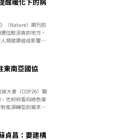
究提醒暖化下的病
形象，但全球1400種
偏好牛馬豬等大型家畜
類，雖然尚未證實，但
然》（Nature）期刊的
壞自然環境，導致野生
迫遷往較涼爽的地方，
通傳染病有機會快速蔓
對人類健康造成影響。
疫病，但利遠大於弊。
變遷將如何改變3100
00隻蟲子，甚至能在一
圍。結果發現，氣候變
。根據美國魚類及野生
此提升新興疾病傳播風
注東南亞國協
亞洲和非洲的人口稠密
究結果，到2070年，
要人為因素，而且就算
候大會（COP26）關
沒有顯著幫助。氣候變
時，也紛紛看向綠色復
險隨著氣溫升高和降雨
前世界對能源轉型的需求，
的新家（不能遷移的物
ADB）2日就在大會中
平台6.65億美金
甦行動。疫後經濟不振
 蘇貞昌：要建構
全球經濟，在世界各國逐