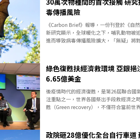
30萬次物種間的首次接觸 研
來說，在不少創作中，蝙蝠有吸血鬼的駭人
毒傳播風險
蝙蝠當中，只有三種生於溫暖潮濕地區，
的血。再如新冠病毒被懷疑由蝙蝠傳播人
《Carbon Brief》報導，一份刊登於《自
許多科學家反而認為，問題根源是人類破
新研究顯示，全球暖化之下，哺乳動物被
動物與人類及家畜的距離太近，使人畜共
進而導致病毒傳播風險擴大，「無疑」將
延。有生物學家指出，蝙蝠的確可能攜帶
這份研究使用模型繪製出2070年之前，氣候
以昆蟲為食的蝙蝠，有的每小時能吃下12
種哺乳動物及其所攜帶病毒的地理分布範
晚內吃掉相當於自身體重50~75%的食物
遷增加了不同哺乳動物接觸的機會，並因
綠色復甦扶經濟救環境 亞銀挹
動
險。世界各地的「生物多樣性熱點」以及
6.65億美金
地區最有可能受到影響。作者表示，根據研
氣候變遷很可能成為跨物種病毒傳播的主
後疫情時代的經濟復甦，是第26屆聯合國氣
加速氣候行動，對緩解病毒演化的風險也
注重點之一，世界各國祭出手段救經濟之
遷增加哺乳動物接觸機會 提升病毒傳播風
甦（Green recovery），不僅符合當
量變化，部分物種被迫尋找氣候條件合適
也是提振經濟的辦法之一，亞洲開發銀行（
種則可能面臨滅絕）。
宣布，將與合作夥伴挹注東南亞國協綠色融資
（約新台幣185億元），全力衝刺綠色復
政院砸28億優化全台自行車道
東協看向綠色復甦與轉型COVID-19重創