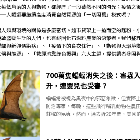
上每個角落的人與動物，都經歷了一段截然不同的時光；疫情之
—人類還要繼續高度消費自然資源的「一切照舊」模式嗎？

出人類與環境的關係是多麼密切。超市貨架上一搶而空的麵粉、
重啟盜獵生計的人們，也有紓困化石燃料產業的決策者。我們整
蝙蝠與新興傳染病」、「疫情下的食衣住行」、「動物與大環境
氣候與能源」、「救經濟靠綠色振興」六大主題，提供讀者參照
700萬隻蝙蝠消失之後：害蟲
升，連嬰兒也受害？
蝙蝠常被視為黑夜中的邪惡象徵，但實際
防治專家。每晚，這些飛行哺乳動物在農
莊稼的昆蟲。然而，過去近20年間，美國
致命真菌的嚴重威脅。伴隨而來的生態失
數量及農藥使用量，進而牽動人類健康。
蝠對自然環境至關重要，卻也是最容易被