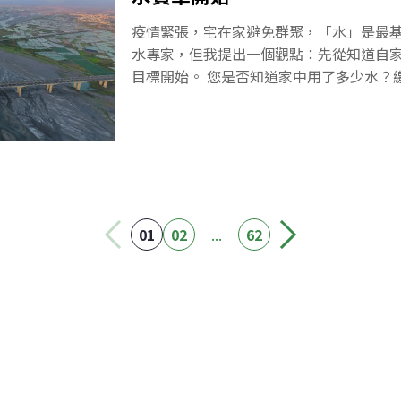
展，是國內近年熱門的綠色商機之一。經
疫情緊張，宅在家避免群聚，「水」是最
去沒有實際離岸風電水下基礎製造經驗，
水專家，但我提出一個觀點：先從知道自
瓶頸，「以興達海基為例，初期在銲接品
目標開始。 您是否知道家中用了多少水？繳多少水費？既然宅在
銲道冷裂問題。」但經過學習調整後，已
家，建議大家先找出水費單，計算一下用
產能力亦逐步提升。台灣第一座離岸風場
十場演講場合的調查經驗，大膽估計台灣
海的海洋風電 ( Formosa I ) ，共22
曾研究過水費單。 水費是二個月收一次，找到「合計度數」就是
你們家的用水量，一度水是一立方公尺-10
是不管有沒有用水就要繳，這是按口徑計
高。水費就是基本費加上實際的用水度數
加上污水處理費。這是合理的作法，把水
01
02
...
62
送到污水處理廠，才能放流到海洋。 這一次，我們只討論水單中
的「合計度數」，家庭用水量。這是我家
期兩個月的帳單用水17度（含公共3度），
7000公升，除以60天、2個人，換算起來