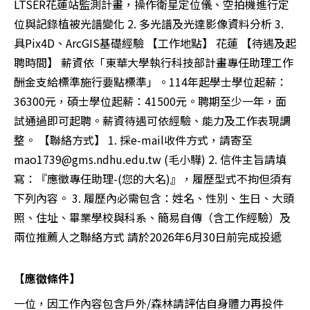
LTSER花蓮站監測計畫，操作衛星定位儀、空拍機進行定
位與記錄植被光譜變化 2. 多光譜及光達影像資料分析 3.
具Pix4D、ArcGIS基礎經驗 【工作地點】 花蓮 【待遇及起
聘時間】 薪資依「東華大學執行科技部計畫專任助理工作
酬金支給標準施行要點標準」。114年起學士學位起薪：
36300元，碩士學位起薪：41500元。聘期至少一年，面
試通過即可起聘。薪資待遇可依經驗、能力及工作表現調
整。 【聯絡方式】 1. 採e-mail收件方式，請寄至
mao1739@gms.ndhu.edu.tw
(毛小驊) 2. 信件主旨請填
寫：『應徵專任助理-(您的大名)』，履歷型式不拘但須有
下列內容。 3. 履歷內必需包含：姓名、性別、生日、大頭
照、住址、畢業學校與科系、簡易自傳（含工作經驗）及
兩位推薦人之聯絡方式 請於2026年6月30日前完成投遞
【應徵條件】
一位，因工作內容包含戶外/森林請評估自身體力再投件