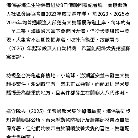
海保署海洋生物保育組於8日傍晚回覆記者稱，蘭嶼鄉漁
人社區發展協會自2023年成立巡守隊， 於2023、2025及
2026年均曾通報漁人部落有犬隻騷擾海龜上岸，每年約有
一至二宗。海龜通常當下會返回大海，但從犬隻腳印中發
現，犬隻會不定期挖掘卵窩、吃掉海龜蛋，故該署今
（2026）年起架設無人自動相機，希望能記錄犬隻挖掘卵
窩事證。
檢視全台海龜產卵棲地，小琉球、澎湖望安並未發生犬隻
騷擾案件，澎湖蒔里有一案未正式通報，而蘭嶼則是犬隻
騷擾最為嚴重的地方，且案件都發生在蘭嶼大八代沙灘。
巡守隊去（2025）年曾通報犬隻吃掉海龜蛋，海保署同步
知會蘭嶼鄉公所、台東縣動物防疫所及農業部林業及自然
保育署，但他們均表示由於蘭嶼放養犬隻的習性，較難配
合犬隻絕育。