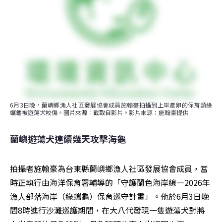
6月3日晚，蘭嶼鄉漁人社區發展協會成員施翰豪拍攝到上岸產卵的保育類綠
蠵龜被遊蕩犬咬傷。圖片來源︰截取自影片。影片來源：施翰豪提供
蘭嶼遊蕩犬連續幾天攻擊海龜 
拍攝者施翰豪為台東縣蘭嶼鄉漁人社區發展協會成員，當
時正執行由海洋保育署輔導的「守護蘭色海岸線—2026年
漁人部落海岸（綠蠵龜）保育巡守計畫」。他於6月3日晚
間8時進行沙灘巡護期間，在大八代發現一隻遊蕩犬對將