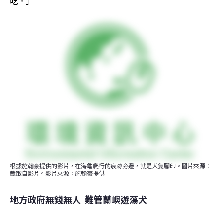
吃。」
根據施翰豪提供的影片，在海龜爬行的痕跡旁邊，就是犬隻腳印。圖片來源︰
截取自影片。影片來源：施翰豪提供
地方政府無錢無人  難管蘭嶼遊蕩犬