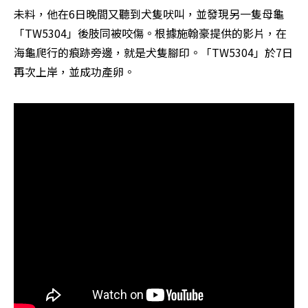
未料，他在6日晚間又聽到犬隻吠叫，並發現另一隻母龜
「TW5304」後肢同被咬傷。根據施翰豪提供的影片，在
海龜爬行的痕跡旁邊，就是犬隻腳印。「TW5304」於7日
再次上岸，並成功產卵。