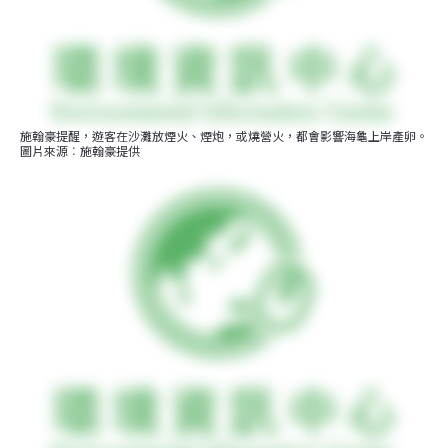
施翰豪提醒，遊客在沙灘放煙火、煙炮，或燒營火，都會影響海龜上岸產卵。
圖片來源︰施翰豪提供