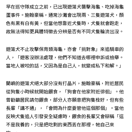
早在巡守隊成立之前，已出現遊蕩犬襲擊海龜、吃掉海龜
蛋事件。施翰豪稱，通常沙灘會出現兩、三隻遊蕩犬，顏
色有黑有白有黃，但當他想靠近犬隻時，犬隻就會跑走，
故無法得知更具體特徵去分辨是否有不同犬隻輪流出沒。
遊蕩犬不止攻擊保育類海龜，亦會「挑對象」來追騎車的
人，「遊客沒辦法處理，他們不知道去哪裡申訴或檢舉。
當地人被咬的話，又因為是自己人，就變成私下和解。」
蘭嶼的遊蕩犬絕大部分沒有打晶片，施翰豪稱，附近居民
從狗隻小時候就開始餵食，「狗會在他家附近徘徊」。他
曾勸籲居民請勿餵食，部分人亦願意把狗隻栓好，但有些
長輩「講不通」，「會問為什麼要管他這個那個」。當他
反映犬隻追人引發安全疑慮時，餵食的長輩又會辯稱「這
不是我養的，只是把吃剩的東西丟在那裡，牠自己來