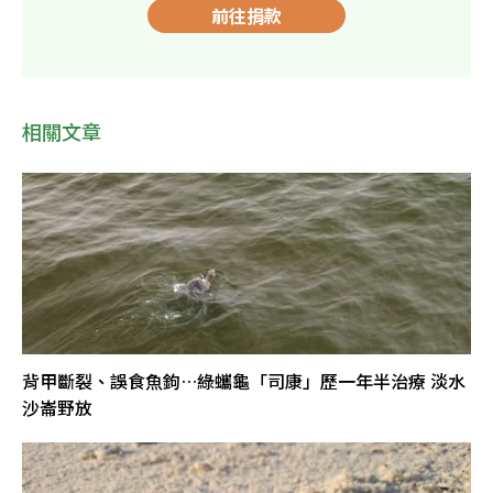
前往捐款
相關文章
背甲斷裂、誤食魚鉤…綠蠵龜「司康」歷一年半治療 淡水
沙崙野放