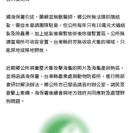
據海保署引述，蘭嶼並無獸醫師，鄉公所無法隨抓隨結
紮，需從本島請團隊駐島，但公所每年只有10萬元犬貓結
紮及除蟲費，加上結紮後需暫放術後恢復暫置區，公所無
適當場所可收容安置。台東縣府亦無收容犬隻的場域，只
能原地或移地野放。
近期鄉公所將彙整犬隻攻擊海龜的照片及海龜產卵熱區，
並將函請海保署、台東縣農業處與動物防疫所，進行跨部
會研討解決辦法。鄉公所亦已發函請各村辦公室，請民眾
要繫上牽繩。海保署後續會與地方政府共同應對及處理野
狗問題。