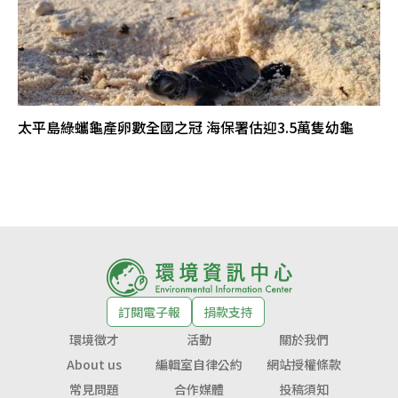
太平島綠蠵龜產卵數全國之冠 海保署估迎3.5萬隻幼龜
訂閱電子報
捐款支持
環境徵才
活動
關於我們
About us
編輯室自律公約
網站授權條款
常見問題
合作媒體
投稿須知