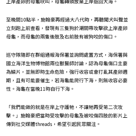
上岸產卵的母龜吠叫，母龜轉頭放棄上岸返回大海。
至晚間10點半，施翰豪再經過大八代時，再聽聞犬叫聲並
立刻跑上前查看，發現有三隻狗於潮間帶攻擊欲上岸產卵
母龜，而母龜的兩隻後肢及右前肢有被狗咬的傷口。
巡守隊隨即在群組通報海保署並詢問處置方式，海保署與
國立海洋生物博物館兩位獸醫師討論，認為母龜傷口主要
為鱗片，並無即時生命危險，強行收容或會打亂其產卵週
期，且有可能要催生，若海龜能爬行下海，則無收容必要
性。海龜在當晚11時自行下海。
「我們能做的就是在岸上守護牠，不讓牠再受第二次攻
擊。」施翰豪把當時受攻擊的母龜及被咬傷四肢的影片上
傳到社交媒體threads，希望引起民眾關注。