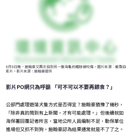
6月6日晚，施翰豪又再次拍到另一隻海龜的鰭肢被咬傷。圖片來源︰截取自
影片。影片來源：施翰豪提供
影片PO網只為呼籲 「可不可以不要再餵食？」
公部門處理遊蕩犬隻方式是否得宜？施翰豪猶豫了幾秒，
「除非真的鬧到有上新聞，才有可能處理。」但後續就如
海保署回覆記者所言，當地公所人員編制不足，動保單位
進場但又抓不到狗，施翰豪認為結果通常就是不了了之。