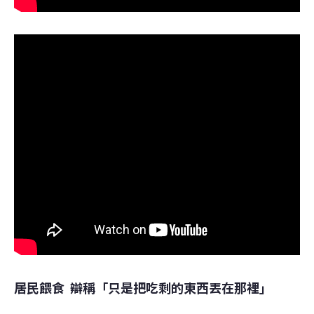
居民餵食  辯稱「只是把吃剩的東西丟在那裡」