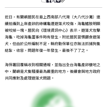
近日，有蘭嶼居民在島上西南部八代灣（大八代沙灘）連
續拍攝到上岸產卵的綠蠵龜遭遊蕩犬咬傷，海龜鰭肢明顯
被咬掉一塊。居民向《環境資訊中心》表示，遊蕩犬攻擊
海龜、吃掉海龜蛋事件時有發生，附近居民習慣餵食遊蕩
犬，但由於公所編制不足，縣府動保單位亦無法抓捕狗隻
結紮、收容，問題年復一年發生，最後不了了之。
海保署回覆稱收到相關通報，並指出全台海龜產卵棲地之
中，蘭嶼是犬隻騷擾最為嚴重的地方，後續會與地方政府
共同應對及處理遊蕩犬問題。