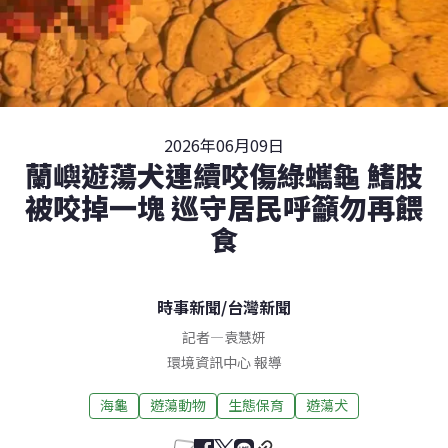
2026年06月09日
蘭嶼遊蕩犬連續咬傷綠蠵龜 鰭肢
被咬掉一塊 巡守居民呼籲勿再餵
食
時事新聞
/
台灣新聞
記者
—
袁慧妍
環境資訊中心 報導
海龜
遊蕩動物
生態保育
遊蕩犬