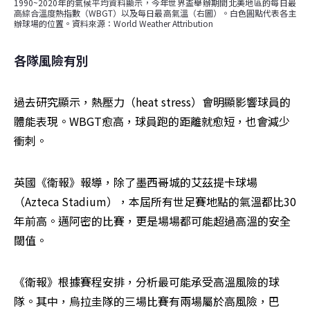
1990~2020年的氣候平均資料顯示，今年世界盃舉辦期間北美地區的每日最
高綜合溫度熱指數（WBGT）以及每日最高氣溫（右圖）。白色圓點代表各主
辦球場的位置。資料來源：World Weather Attribution
各隊風險有別
過去研究顯示，熱壓力（heat stress）會明顯影響球員的
體能表現。WBGT愈高，球員跑的距離就愈短，也會減少
衝刺。
英國《衛報》報導，除了墨西哥城的艾茲提卡球場
（Azteca Stadium），本屆所有世足賽地點的氣溫都比30
年前高。邁阿密的比賽，更是場場都可能超過高溫的安全
閾值。
《衛報》根據賽程安排，分析最可能承受高溫風險的球
隊。其中，烏拉圭隊的三場比賽有兩場屬於高風險，巴