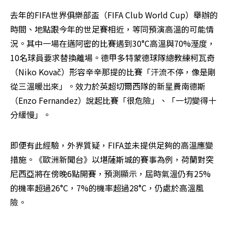
去年的FIFA世界俱樂部盃（FIFA Club World Cup）舉辦的
時間、地點跟今年的世足賽相近，等同預演高溫的可能情
況。其中一場在邁阿密的比賽遇到30°C高溫與70%溼度，
10名球員要求替換離場。德甲多特蒙德球隊總教練柯瓦奇
（Niko Kovač）形容辛辛那提的比賽「汗流不停，像是剛
從三溫暖出來」。效力於英超切爾西隊的新星費南德斯
（Enzo Fernandez）說起比賽「很危險」、「一切變得十
分緩慢」。
即便有此經驗，外界質疑，FIFA並未提供足夠的高溫應變
措施。《歐洲新聞台》以堪薩斯城的賽事為例，荷蘭對突
尼西亞將在傍晚6點開賽，預測顯示，屆時氣溫仍有25%
的機率超過26°C，7%的機率超過28°C，仍處於高溫風
險。