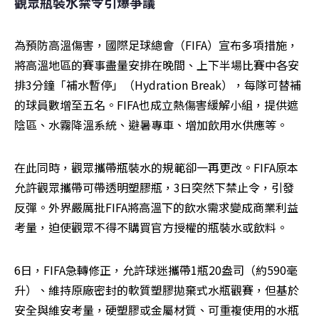
觀眾瓶裝水禁令引爆爭議
為預防高溫傷害，國際足球總會（FIFA）宣布多項措施，
將高溫地區的賽事盡量安排在晚間、上下半場比賽中各安
排3分鐘「補水暫停」（Hydration Break），每隊可替補
的球員數增至五名。FIFA也成立熱傷害緩解小組，提供遮
陰區、水霧降溫系統、避暑專車、增加飲用水供應等。
在此同時，觀眾攜帶瓶裝水的規範卻一再更改。FIFA原本
允許觀眾攜帶可帶透明塑膠瓶，3日突然下禁止令，引發
反彈。外界嚴厲批FIFA將高溫下的飲水需求變成商業利益
考量，迫使觀眾不得不購買官方授權的瓶裝水或飲料。
6日，FIFA急轉修正，允許球迷攜帶1瓶20盎司（約590毫
升）、維持原廠密封的軟質塑膠拋棄式水瓶觀賽，但基於
安全與維安考量，硬塑膠或金屬材質、可重複使用的水瓶