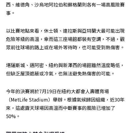
西、維德角、沙烏地阿拉伯和蘇格蘭則各有一場高風險賽
事。
以比賽地點來看，休士頓、達拉斯與亞特蘭大最可能出現
危險等級的高溫，幸而這三座場館都裝有空調，不過，觀
眾前往球場的路上或在場外等待時，也可能受到熱傷害。
堪薩斯城、邁阿密、紐約與新澤西的場館雖然溫度略低，
但缺乏屋頂遮蔽或冷氣，也無法避免熱傷害的可能。
今年的決賽將於7月19日在紐約大都會人壽體育場
（MetLife Stadium）舉辦。根據氣候歸因組織，近30年
來，這處露天球場因高溫而中斷賽事的風險已增加了
50%。