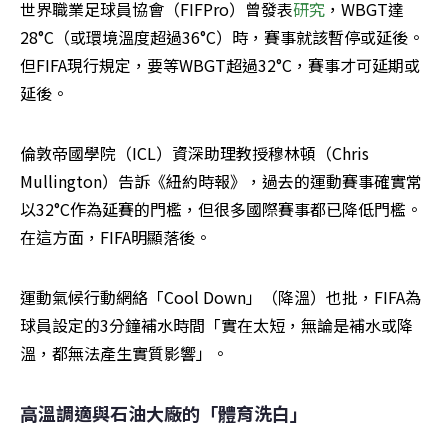
世界職業足球員協會（FIFPro）曾發表
研究
，WBGT達
28°C（或環境溫度超過36°C）時，賽事就該暫停或延後。
但FIFA現行規定，要等WBGT超過32°C，賽事才可延期或
延後。
倫敦帝國學院（ICL）資深助理教授穆林頓（Chris 
Mullington）告訴《紐約時報》，過去的運動賽事確實常
以32°C作為延賽的門檻，但很多國際賽事都已降低門檻。
在這方面，FIFA明顯落後。
運動氣候行動網絡「Cool Down」（降溫）也批，FIFA為
球員設定的3分鐘補水時間「實在太短，無論是補水或降
溫，都無法產生實質影響」。
高溫調適與石油大廠的「體育洗白」