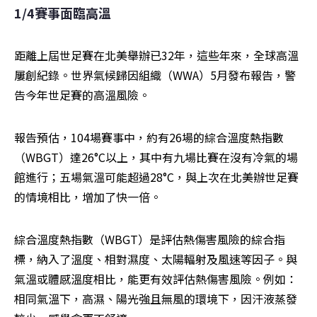
1/4賽事面臨高溫
距離上屆世足賽在北美舉辦已32年，這些年來，全球高溫
屢創紀錄。世界氣候歸因組織（WWA）5月發布報告，警
告今年世足賽的高溫風險。
報告預估，104場賽事中，約有26場的綜合溫度熱指數
（WBGT）達26°C以上，其中有九場比賽在沒有冷氣的場
館進行；五場氣溫可能超過28°C，與上次在北美辦世足賽
的情境相比，增加了快一倍。
綜合溫度熱指數（WBGT）是評估熱傷害風險的綜合指
標，納入了溫度、相對濕度、太陽輻射及風速等因子。與
氣溫或體感溫度相比，能更有效評估熱傷害風險。例如：
相同氣溫下，高濕、陽光強且無風的環境下，因汗液蒸發