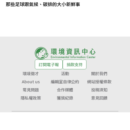
那些足球跟氣候、碳排的大小新鮮事
訂閱電子報
捐款支持
環境徵才
活動
關於我們
About us
編輯室自律公約
網站授權條款
常見問題
合作媒體
投稿須知
隱私權政策
獲獎紀錄
意見回饋
© Copyright 2026 環境資訊中心 版權所有
公益勸募字號：
衛部救字第1141364365號
服務信箱：
service@tnf.org.tw