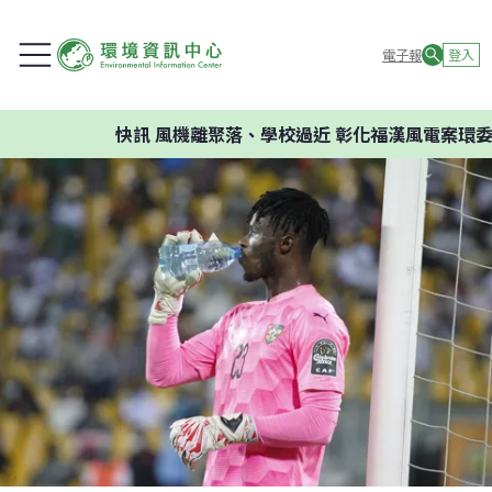
電子報
登入
快訊
風機離聚落、學校過近 彰化福漢風電案環委建議不