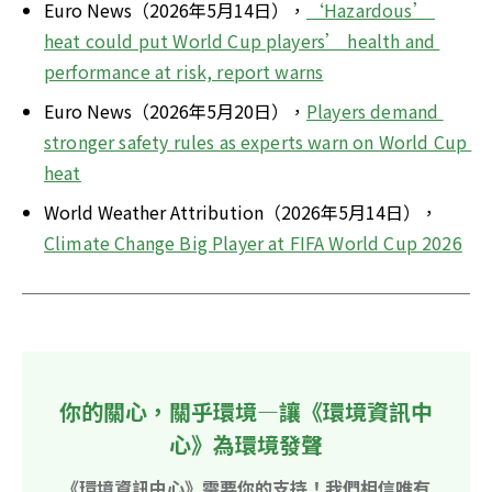
Euro News（2026年5月14日），
‘Hazardous’ 
heat could put World Cup players’ health and 
performance at risk, report warns
Euro News（2026年5月20日），
Players demand 
stronger safety rules as experts warn on World Cup 
heat
World Weather Attribution（2026年5月14日），
Climate Change Big Player at FIFA World Cup 2026
你的關心，關乎環境—讓《環境資訊中
心》為環境發聲
《環境資訊中心》需要你的支持！我們相信唯有