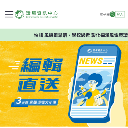
電子報
登入
快訊
風機離聚落、學校過近 彰化福漢風電案環