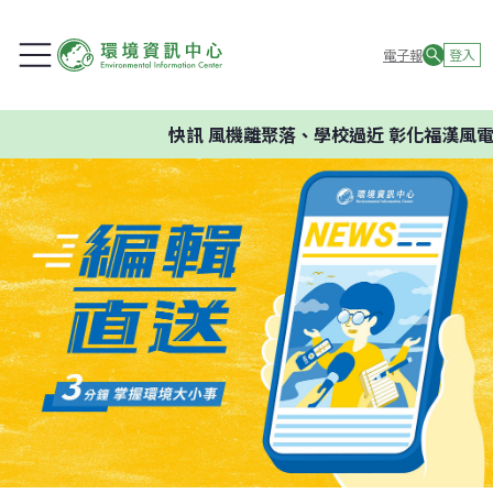
電子報
登入
快訊
風機離聚落、學校過近 彰化福漢風電