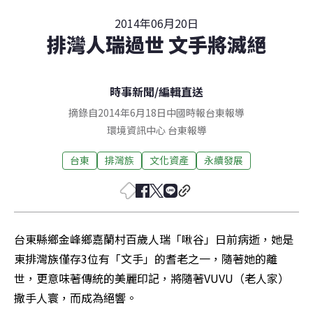
2014年06月20日
排灣人瑞過世 文手將滅絕
時事新聞
/
編輯直送
摘錄自2014年6月18日中國時報台東報導
環境資訊中心
台東
報導
台東
排灣族
文化資產
永續發展
台東縣鄉金峰鄉嘉蘭村百歲人瑞「啾谷」日前病逝，她是
東排灣族僅存3位有「文手」的耆老之一，隨著她的離
世，更意味著傳統的美麗印記，將隨著VUVU（老人家）
撒手人寰，而成為絕響。