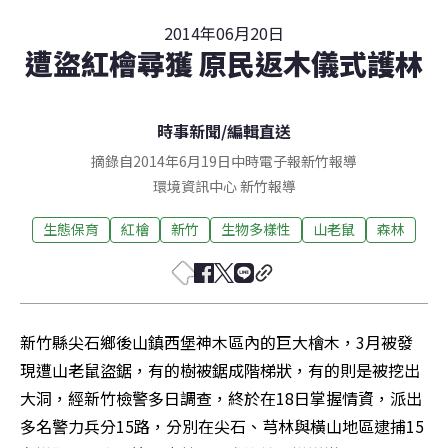
2014年06月20日
遭盜紅檜尋獲 原民返木儀式護林
時事新聞
/
編輯直送
摘錄自2014年6月19日中時電子報新竹報導
環境資訊中心
新竹
報導
生態保育
紅檜
新竹
生物多樣性
山老鼠
森林
新竹縣尖石鄉後山鎮西堡神木區內的巨大檜木，3月被發
現遭山老鼠盜鋸，有的樹被鋸成階梯狀，有的則是被挖出
大洞，經新竹檢警多日調查，終於在18日掌握情資，派出
多名警力兵分15路，分別在尖石、芎林與橫山地區逮捕15