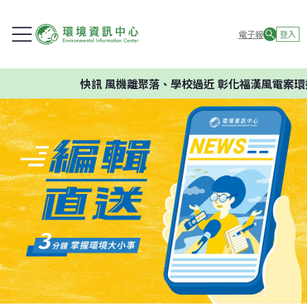
電子報
登入
快訊
風機離聚落、學校過近 彰化福漢風電案環