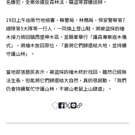
名嫌犯，全案依違反森林法、竊盜等罪嫌送辦。
19日上午由新竹地檢署、縣警局、林務局、保安警察第7
總隊第5大隊等一行人，一同換上登山鞋，將被盜採的檜
木接力揹回鎮西堡神木區，並簡單舉行「護森專案返木儀
式」，將檜木放回原位，「要將它們歸還給大地，並持續
守護山林」。
當地部落居民表示，被盜採的檜木終於找回，雖然已經無
法生長，但能將它們歸還給大自然，真的很感動，「我們
仍會持續幫忙守護山林，不被山老鼠上山肆虐」。