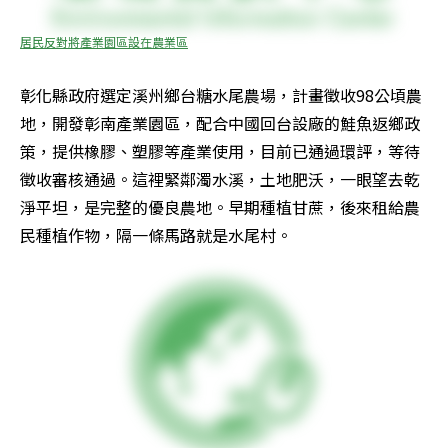
居民反對將產業園區設在農業區
彰化縣政府選定溪州鄉台糖水尾農場，計畫徵收98公頃農
地，開發彰南產業園區，配合中國回台設廠的鮭魚返鄉政
策，提供橡膠、塑膠等產業使用，目前已通過環評，等待
徵收審核通過。這裡緊鄰濁水溪，土地肥沃，一眼望去乾
淨平坦，是完整的優良農地。早期種植甘蔗，後來租給農
民種植作物，隔一條馬路就是水尾村。