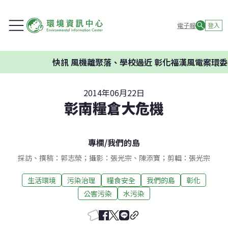
電子報
登入
快訊
風機離聚落、學校過近 彰化福漢風電案環委建議不
2014年06月22日
彰南糧倉大危機
專欄
/
我們的島
採訪、撰稿：郭志榮；攝影：張光宗、陳添寶；剪輯：張光宗
生活環境
污染治理
糧食安全
我們的島
彰化
公害污染
水污染