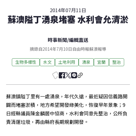
2014年07月11日
蘇澳隘丁湧泉堵塞 水利會允清淤
時事新聞
/
編輯直送
摘錄自2014年7月10日自由時報蘇澳報導
生物多樣性
水文
土地利用
湧泉
宜蘭
整治
蘇澳鎮隘丁里有一處湧泉，年代久遠，最近疑因信義路開
闢而堵塞淤積，地方希望開發綠美化，恢復早年景象；9
日經縣議員陳金麟居中協商，水利會同意先整治，公所負
責清運垃圾，再由縣府長期規劃開發。