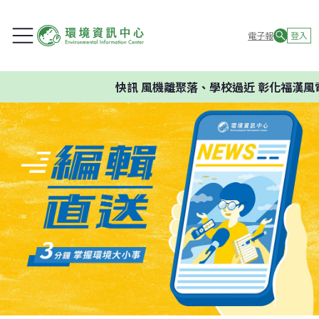
電子報
登入
快訊
風機離聚落、學校過近 彰化福漢風