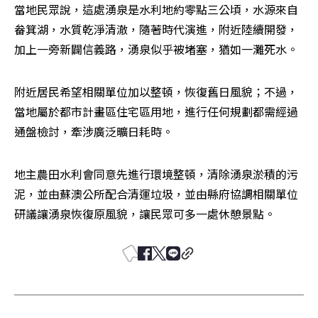
當地民眾說，這處湧泉是水利地約零點三公頃，水源來自
畚箕湖，水質乾淨清澈，隨著時代演進，附近陸續開發，
加上一旁新闢信義路，湧泉似乎被堵塞，猶如一灘死水。
附近居民希望相關單位加以整頓，恢復舊日風貌；不過，
當地屬於都市計畫區住宅區用地，進行任何規劃都需經過
通盤檢討，牽涉廣泛曠日耗時。
地主農田水利會同意先進行環境整頓，清除湧泉淤積的污
泥，並由蘇澳公所配合清運垃圾，並由縣府協調相關單位
研議讓湧泉恢復原風貌，讓民眾可多一處休憩景點。