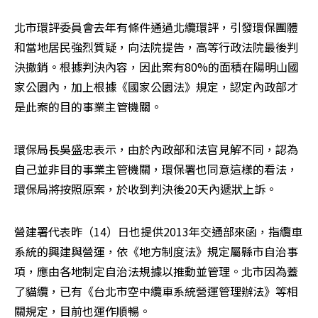
北市環評委員會去年有條件通過北纜環評，引發環保團體
和當地居民強烈質疑，向法院提告，高等行政法院最後判
決撤銷。根據判決內容，因此案有80%的面積在陽明山國
家公園內，加上根據《國家公園法》規定，認定內政部才
是此案的目的事業主管機關。
環保局長吳盛忠表示，由於內政部和法官見解不同，認為
自己並非目的事業主管機關，環保署也同意這樣的看法，
環保局將按照原案，於收到判決後20天內遞狀上訴。
營建署代表昨（14）日也提供2013年交通部來函，指纜車
系統的興建與營運，依《地方制度法》規定屬縣市自治事
項，應由各地制定自治法規據以推動並管理。北市因為蓋
了貓纜，已有《台北市空中纜車系統營運管理辦法》等相
關規定，目前也運作順暢。