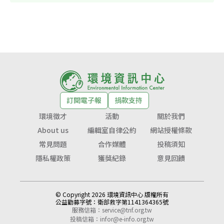
訂閱電子報
捐款支持
環境徵才
活動
關於我們
About us
編輯室自律公約
網站授權條款
常見問題
合作媒體
投稿須知
隱私權政策
獲獎紀錄
意見回饋
© Copyright 2026 環境資訊中心 版權所有
公益勸募字號：
衛部救字第1141364365號
服務信箱：
service@tnf.org.tw
投稿信箱：
infor@e-info.org.tw