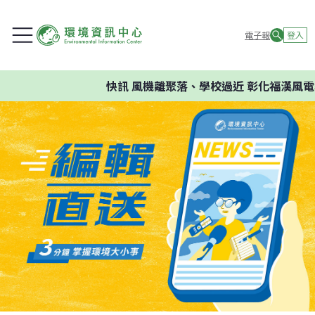
電子報
登入
快訊
風機離聚落、學校過近 彰化福漢風電